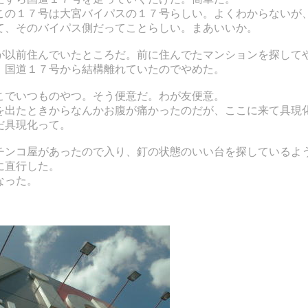
この１７号は大宮バイパスの１７号らしい。よくわからないが
て、そのバイパス側だってことらしい。まあいいか。
が以前住んでいたところだ。前に住んでたマンションを探して
、国道１７号から結構離れていたのでやめた。
こでいつものやつ。そう便意だ。わが友便意。
を出たときからなんかお腹が痛かったのだが、ここに来て具現
だ具現化って。
チンコ屋があったので入り、釘の状態のいい台を探しているよ
に直行した。
なった。