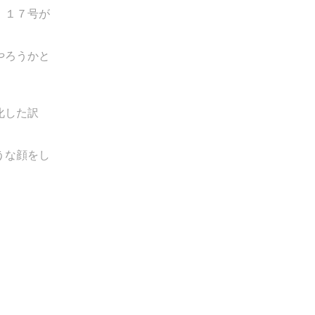
、１７号が
やろうかと
化した訳
うな顔をし