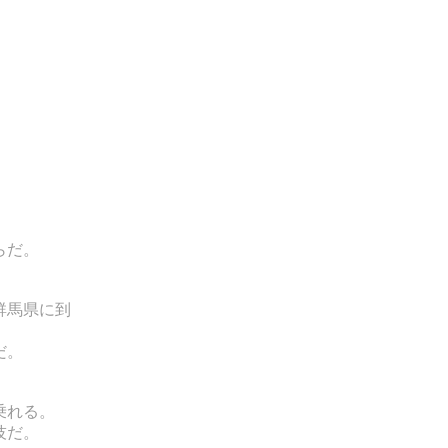
らだ。
群馬県に到
だ。
乗れる。
技だ。