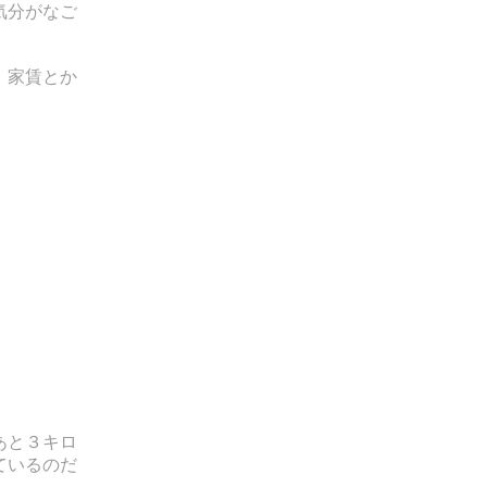
気分がなご
。家賃とか
あと３キロ
ているのだ