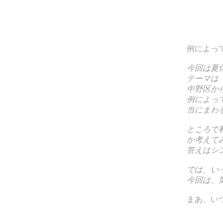
例によっ
今回は夏
テーマは
中野区か
例によっ
当にまわ
ところで
か考えて
答えはシ
では、い
今回は、
まあ、い