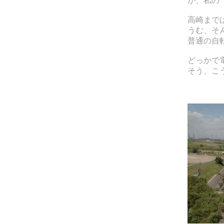
が、私の
高崎までは
うむ、そ
普通の自
どっかで
そう、こ