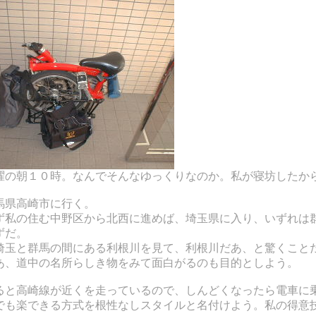
曜の朝１０時。なんでそんなゆっくりなのか。私が寝坊したか
馬県高崎市に行く。
ず私の住む中野区から北西に進めば、埼玉県に入り、いずれは
ずだ。
埼玉と群馬の間にある利根川を見て、利根川だあ、と驚くこと
あ、道中の名所らしき物をみて面白がるのも目的としよう。
ると高崎線が近くを走っているので、しんどくなったら電車に
でも楽できる方式を根性なしスタイルと名付けよう。私の得意