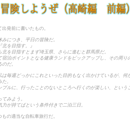
て出発前に書いたもの。
休みにつき、平日の冒険だ。
『北を目指す。』
ら北を目指すとまず埼玉県、さらに進むと群馬県だ。
て宿泊ポイントとなる健康ランドをピックアップし、その周り
るのだ。
私は毎週どっかにこれといった目的もなく出かけているが、何
みた。
ンプルに、行ったことのないところへ行くのが楽しい、という
ってみよう。
気力が持てばという条件付きで二泊三日。
つもの適当な自転車旅行だ。