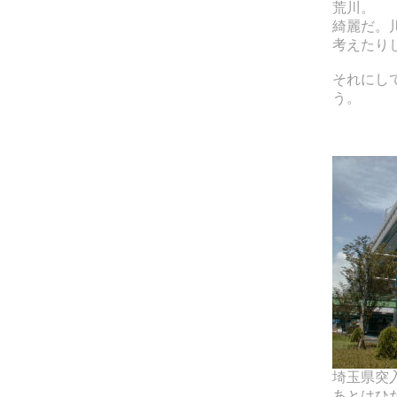
荒川。
綺麗だ。
考えたり
それにし
う。
埼玉県突
あとはひ