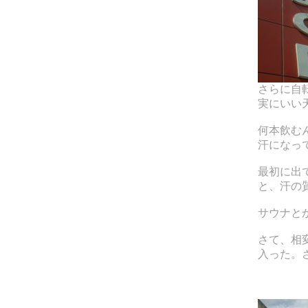
さらに自
実にいい
何本飲む
汗になっ
最初に出
と、汗の
サウナと
さて、相
入った。