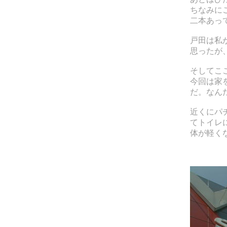
ちなみに
二本あっ
戸田は私
思ったが
そしてこ
今回は家
だ。なん
近くにパ
てトイレ
体が軽く