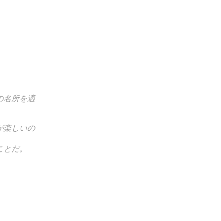
の名所を適
が楽しいの
ことだ。