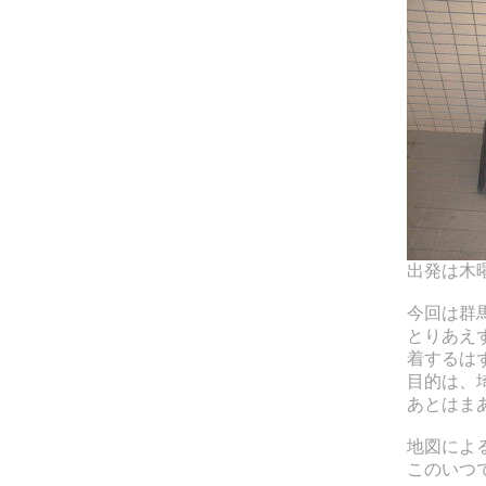
出発は木
今回は群
とりあえ
着するは
目的は、
あとはま
地図によ
このいつ