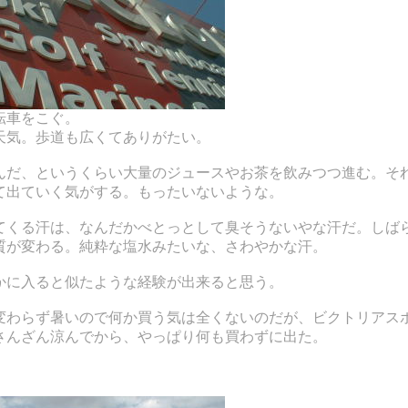
転車をこぐ。
天気。歩道も広くてありがたい。
んだ、というくらい大量のジュースやお茶を飲みつつ進む。そ
て出ていく気がする。もったいないような。
てくる汗は、なんだかべとっとして臭そうないやな汗だ。しば
質が変わる。純粋な塩水みたいな、さわやかな汗。
かに入ると似たような経験が出来ると思う。
変わらず暑いので何か買う気は全くないのだが、ビクトリアス
さんざん涼んでから、やっぱり何も買わずに出た。