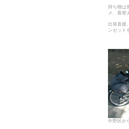
持ち物は
メ、着替
出発直後
ンセット
中野区か