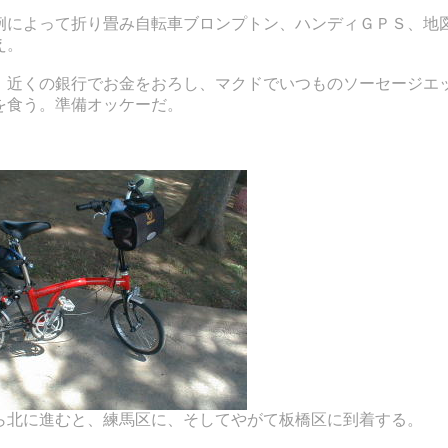
例によって折り畳み自転車ブロンプトン、ハンディＧＰＳ、地
え。
、近くの銀行でお金をおろし、マクドでいつものソーセージエ
を食う。準備オッケーだ。
ら北に進むと、練馬区に、そしてやがて板橋区に到着する。