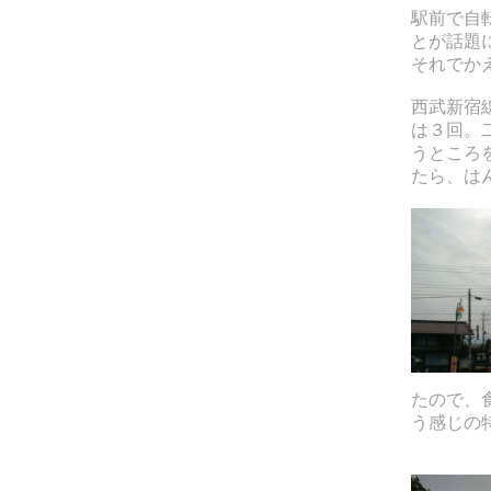
駅前で自
とが話題
それでか
西武新宿
は３回。
うところ
たら、は
たので、
う感じの