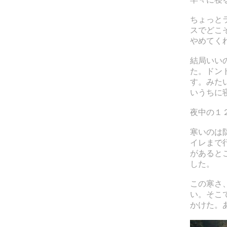
ちょっと
スでどこ
やめてく
結局いい
た。ドン
す。みた
いうちに
夜中の１
寒いのは
イレまで
があると
した。
この寒さ
い。そこ
かけた。