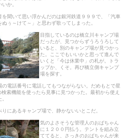
いいか。
音を聞いて思い浮かんだのは銀河鉄道９９９で、「汽車
をぬぅ～けて～」と思わず歌ってしまった。
目指しているのは橋立川キャンプ場
だったが、見つからずうろうろして
いると、別のキャンプ場が見つかっ
た。ここでもいいかと思って進んで
いくと「今は休業中」の札が。トラ
ップか、くそ。再び橋立側キャンプ
場を探す。
場の電話番号に電話してもつながらない。だめもとで星
Sの検索機能を使ったら見事に見つかった。最初から使え
た。
べりにあるキャンプ場で、静かないいとこだ。
気のよさそうな管理人のおばちゃん
に１２００円払う。テントを組み立
ててると、さっきのおばちゃんが来