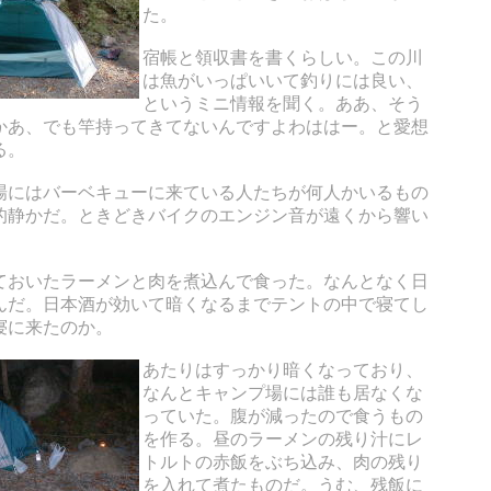
た。
宿帳と領収書を書くらしい。この川
は魚がいっぱいいて釣りには良い、
というミニ情報を聞く。ああ、そう
かあ、でも竿持ってきてないんですよわははー。と愛想
る。
場にはバーベキューに来ている人たちが何人かいるもの
的静かだ。ときどきバイクのエンジン音が遠くから響い
ておいたラーメンと肉を煮込んで食った。なんとなく日
んだ。日本酒が効いて暗くなるまでテントの中で寝てし
寝に来たのか。
あたりはすっかり暗くなっており、
なんとキャンプ場には誰も居なくな
っていた。腹が減ったので食うもの
を作る。昼のラーメンの残り汁にレ
トルトの赤飯をぶち込み、肉の残り
を入れて煮たものだ。うむ、残飯に