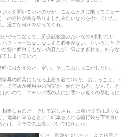
ラジオを聞いていたのだが、こんなときに限ってニュー
そこの男性が首を吊りましたみたいなのをやっていた。
れ。漫才か何かをやってくれ。
のがやってなくて、英会話教室みたいなのを聞いてい
トハフトゥーはなになにする必要がない、ということで
いな特に面白くもない内容だが、気はまぎれる。知らな
寝てしまっていた。
２時に目が覚めた。寒い。そしておしっこがしたい。
防寒具の雨具にもなる上着を着てOKだ。おしっこは、ト
行って何故か使用中の個室が一個だけある、なんてこと
こわいので、キャンプ場の人には悪いが近くの草むらに
、相当なものだ。そして寂しさも。上着だけでは足りな
で、電車に乗るときに自転車を入れる輪行袋を下半身に
あとは、半そでの上着もついでにかけた。
朝だ。風邪を引いたり、森の精霊に