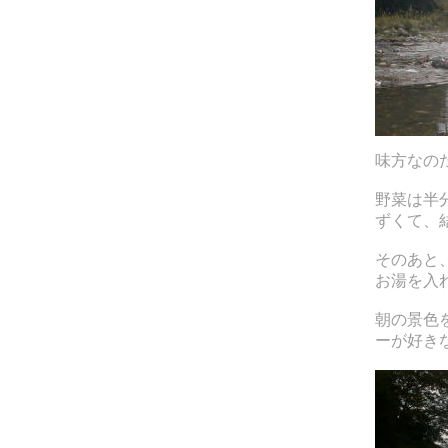
味方なの
野菜は半
ずくて、
そのあと
お湯を入
朝の景色
ーが好き