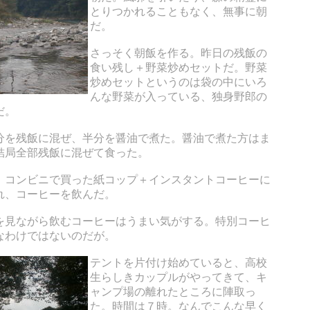
とりつかれることもなく、無事に朝
だ。
さっそく朝飯を作る。昨日の残飯の
食い残し＋野菜炒めセットだ。野菜
炒めセットというのは袋の中にいろ
んな野菜が入っている、独身野郎の
だ。
分を残飯に混ぜ、半分を醤油で煮た。醤油で煮た方はま
結局全部残飯に混ぜて食った。
、コンビニで買った紙コップ＋インスタントコーヒーに
れ、コーヒーを飲んだ。
を見ながら飲むコーヒーはうまい気がする。特別コーヒ
なわけではないのだが。
テントを片付け始めていると、高校
生らしきカップルがやってきて、キ
ャンプ場の離れたところに陣取っ
た。時間は７時。なんでこんな早く