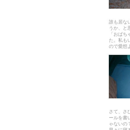
誰も居な
うか、と
「おばち
た。私も
ので愛想
さて、さ
ールを書
ゃないの
早々に寝