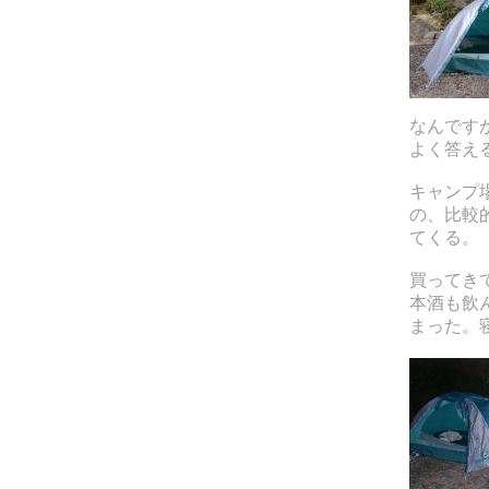
なんです
よく答え
キャンプ
の、比較
てくる。
買ってき
本酒も飲
まった。