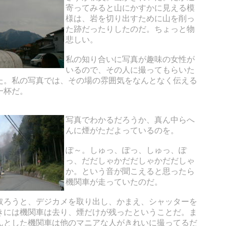
寄ってみると山にかすかに見える模
様は、岩を切り出すために山を削っ
た跡だったりしたのだ。ちょっと物
悲しい。
私の知り合いに写真が趣味の女性が
いるので、その人に撮ってもらいた
た。私の写真では、その場の雰囲気をなんとなく伝える
一杯だ。
写真でわかるだろうか、真ん中らへ
んに煙がただよっているのを。
ぽ～。しゅっ、ぽっ、しゅっ、ぽ
っ、だだしゃかだだしゃかだだしゃ
か。という音が聞こえると思ったら
機関車が走っていたのだ。
取ろうと、デジカメを取り出し、かまえ、シャッターを
きには機関車は去り、煙だけが残ったということだ。ま
んとした機関車は他のマニアな人がきれいに撮ってるだ