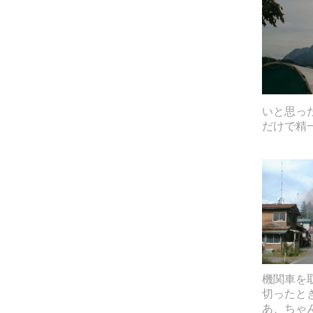
いと思っ
だけで精
機関車を
切ったと
あ、ちゃ