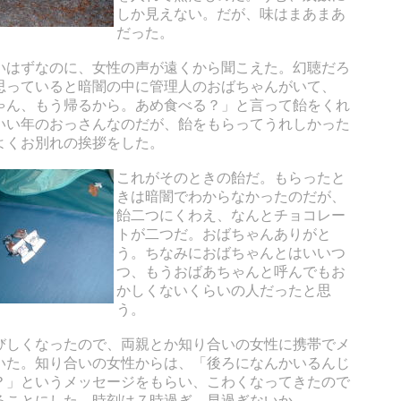
しか見えない。だが、味はまあまあ
だった。
いはずなのに、女性の声が遠くから聞こえた。幻聴だろ
思っていると暗闇の中に管理人のおばちゃんがいて、
ゃん、もう帰るから。あめ食べる？」と言って飴をくれ
いい年のおっさんなのだが、飴をもらってうれしかった
よくお別れの挨拶をした。
これがそのときの飴だ。もらったと
きは暗闇でわからなかったのだが、
飴二つにくわえ、なんとチョコレー
トが二つだ。おばちゃんありがと
う。ちなみにおばちゃんとはいいつ
つ、もうおばあちゃんと呼んでもお
かしくないくらいの人だったと思
う。
びしくなったので、両親とか知り合いの女性に携帯でメ
いた。知り合いの女性からは、「後ろになんかいるんじ
？」というメッセージをもらい、こわくなってきたので
ることにした。時刻は７時過ぎ。早過ぎないか。