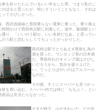
転車を折りたたんでいるいい年をした男、つまり私のこ
にのぼると思ったが、特にそういうこともなく、それは
えってさびしかった。
線、西武池袋線と普段乗らない電車に乗った。乗り換え
二時間かけて西部秩父駅に到着した。途中、飯能駅とい
を通り、「いいのう駅か。いい名前だなあ」と思ってい
んのう駅と読むらしくてちょっとがっかりした。
西武秩父駅でとりあえず夜飲む為の
酒を買った。ワンカップ系の日本酒
だ。季節外れのキャンプ場はさびし
いだろうから、気分を盛り上げた
い。てっとりばやいのはアルコール
なのだ。
その後、すぐにスーパーも見つかっ
食材を買い込む。スーパー内では特に「ちちぶ！」とい
特産品は見当たらなかった。
さすが秩父。山がきれいだ。だが近