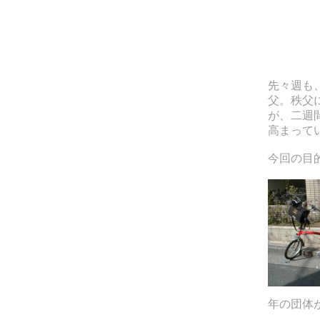
先々週も
父。秩父
が、二週
高まって
今回の目
年の団体