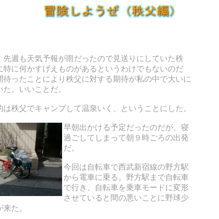
、先週も天気予報が雨だったので見送りにしていた秩
に特に何かすげえものがあるというわけでもないのだ
間待ったことにより秩父に対する期待が私の中で大いに
いた。いいことだ。
的は秩父でキャンプして温泉いく、ということにした。
早朝出かける予定だったのだが、寝
過ごしてしまって朝９時ごろの出発
だ。
今回は自転車で西武新宿線の野方駅
から電車に乗る。野方駅まで自転車
で行き、自転車を乗車モードに変形
させていると間の悪いことに野球少
が来た。