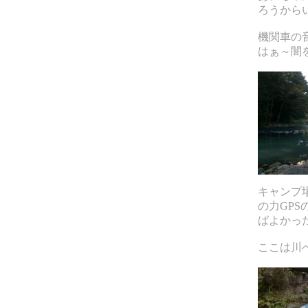
ろうから
機関車の
はぁ～闇
キャンプ
の力GP
ばよかっ
ここは川