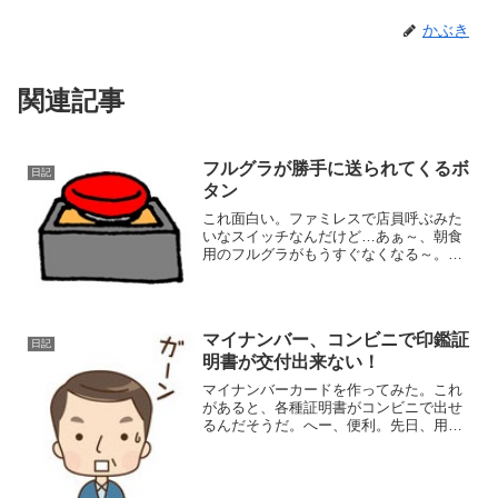
かぶき
関連記事
フルグラが勝手に送られてくるボ
日記
タン
これ面白い。ファミレスで店員呼ぶみた
いなスイッチなんだけど…あぁ～、朝食
用のフルグラがもうすぐなくなる～。今
度、新しいのを買っとかないとなぁ～す
ぐ忘れちゃうんだよなぁ～メモっとこ。
とかやらなくても、あ、フルグラそろそ
ろなくなるな。ポチ。で、...
マイナンバー、コンビニで印鑑証
日記
明書が交付出来ない！
マイナンバーカードを作ってみた。これ
があると、各種証明書がコンビニで出せ
るんだそうだ。へー、便利。先日、用事
があって、コンビニ（サンクス）で、マ
イナンバー使って印鑑証明を出そうとし
てみた。メニューに「行政」という項目
自体が出てこない。▲こう...