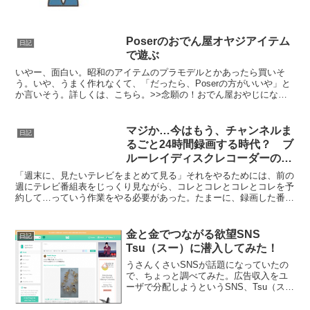
Poserのおでん屋オヤジアイテム
日記
で遊ぶ
いやー、面白い。昭和のアイテムのプラモデルとかあったら買いそ
う。いや、うまく作れなくて、「だったら、Poserの方がいいや」と
か言いそう。詳しくは、こちら。>>念願の！おでん屋おやじになっ
たぞ！ Odenya Tokyo 1954ゲット！ ...
マジか…今はもう、チャンネルま
日記
るごと24時間録画する時代？ ブ
ルーレイディスクレコーダーの恐
るべき録画能力
「週末に、見たいテレビをまとめて見る」それをやるためには、前の
週にテレビ番組表をじっくり見ながら、コレとコレとコレとコレを予
約して…っていう作業をやる必要があった。たまーに、録画した番組
のCM部分に、全然別の番組の予告が入ってて、「あっ！こ...
金と金でつながる欲望SNS
日記
Tsu（スー）に潜入してみた！
うさんくさいSNSが話題になっていたの
で、ちょっと調べてみた。広告収入をユ
ーザで分配しようというSNS、Tsu（ス
ー）だ。これが、Tsuの画面。どういうも
のかというと…広告収入の９０％をユー