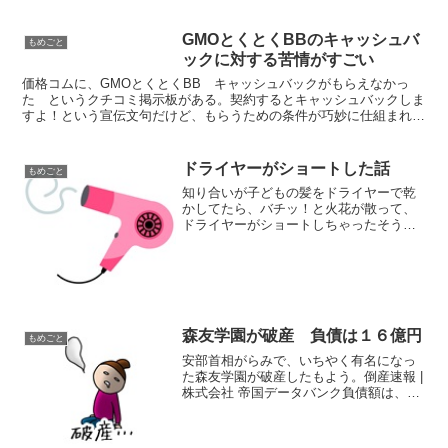
GMOとくとくBBのキャッシュバ
もめごと
ックに対する苦情がすごい
価格コムに、GMOとくとくBB キャッシュバックがもらえなかっ
た というクチコミ掲示板がある。契約するとキャッシュバックしま
すよ！という宣伝文句だけど、もらうための条件が巧妙に仕組まれて
て、多くの人がキャッシュバックをもらえないという自体に...
ドライヤーがショートした話
もめごと
知り合いが子どもの髪をドライヤーで乾
かしてたら、バチッ！と火花が散って、
ドライヤーがショートしちゃったそう
だ。「ドライヤーが火を吹いたんで
す！！」不謹慎だけど、その様子を聞い
て、何それかっこいい、と考えたのはナ
イショ。良かったね～、子どもが...
森友学園が破産 負債は１６億円
もめごと
安部首相がらみで、いちやく有名になっ
た森友学園が破産したもよう。倒産速報 |
株式会社 帝国データバンク負債額は、１
６億６５００万円。国有地売却をめぐり
様々なスキャンダルが噴出し、認可申請
取り下げを余儀なくされたうえ、財務省