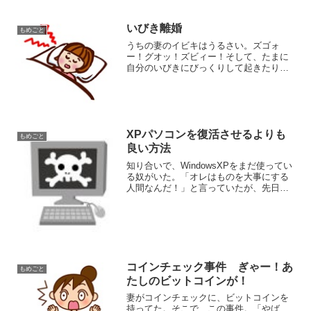
から買い戻し特約...
いびき離婚
もめごと
うちの妻のイビキはうるさい。ズゴォ
ー！グオッ！ズビィー！そして、たまに
自分のいびきにびっくりして起きたりす
る。ンガッ！？…チッ…グォォー！ガァ
ー！途中の舌打ちは、（呼吸が止まる）
なんだようるせぇな…アタシか…という
感じ。お腹の底から最大音量...
XPパソコンを復活させるよりも
もめごと
良い方法
知り合いで、WindowsXPをまだ使ってい
る奴がいた。「オレはものを大事にする
人間なんだ！」と言っていたが、先日、
どうやらウイルスっぽいものに感染した
もよう。直してくれ、１万円くらいなら
払う！と言われたが、パソコンとかよく
わかんない、とウ...
コインチェック事件 ぎゃー！あ
もめごと
たしのビットコインが！
妻がコインチェックに、ビットコインを
持ってた。そこで、この事件。「やば