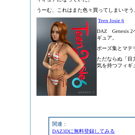
うーむ、これはまた色々買ってしまいそう
Teen Josie 6
DAZ Genesi
ギュア。
ポーズ集とマテ
ただならぬ「目
気を持つフィギ
関連：
DAZ3Dに無料登録してみる