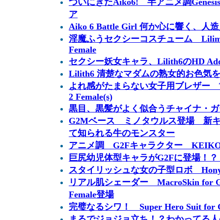
ついにきたAiko6! 半アニメ調Genesis
ア
Aiko 6 Battle Girl 何か心に響
淫魔ふうセクシーコスチューム Lilim Outfi
Female
セクシー妖女キャラ、Lilith6のHD Ad
Lilith6 清楚なマダムの熟女的お色気
よれ感がたまらない女子用ブレザー Time for
2 Female(s)
黒目、黒髪がよく似合うチャイナ・ガール
G2Mベース ミノタウルス登場 新
て知られる牛のモンスター
アニメ調 G2Fキャラクター KEIKO
巨尻幼児体型キャラがG2Fに登場！？ LY
スタイリッシュな女の子型ロボ HonyB
リアル肌シェーダー MacroSkin for Genes
Female登場
完璧なるシワ！ Super Hero Suit for Ge
まるでジョジョ立ち！？わかってる人のポー