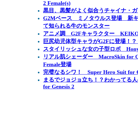
2 Female(s)
黒目、黒髪がよく似合うチャイナ・ガール
G2Mベース ミノタウルス登場 新
て知られる牛のモンスター
アニメ調 G2Fキャラクター KEIKO
巨尻幼児体型キャラがG2Fに登場！？ LY
スタイリッシュな女の子型ロボ HonyB
リアル肌シェーダー MacroSkin for Genes
Female登場
完璧なるシワ！ Super Hero Suit for Ge
まるでジョジョ立ち！？わかってる人のポー
for Genesis 2