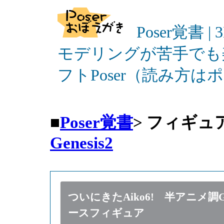
Poser覚書 |
モデリングが苦手でも
フトPoser（読み方
■
Poser覚書
>
フィギュ
Genesis2
ついにきたAiko6! 半アニメ調Genes
ースフィギュア