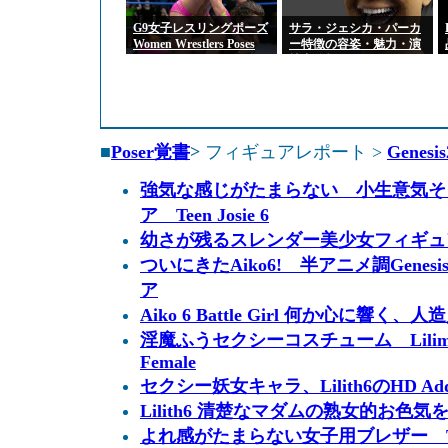
G9女子レスリングポーズ
サラ・ジェシカ・パーカ
Women Wrestlers Poses
ー特徴の容姿・魅力・演
for Genesis 9 Feminine
技力分析
■
Poser覚書
>
フィギュアレポート >
Genesis
強気な感じがたまらない 小生意気そ
ア Teen Josie 6
幼さが残るスレンダー美少女フィギュア G
ついにきたAiko6! 半アニメ調Genesis
ア
Aiko 6 Battle Girl 何か心に響
淫魔ふうセクシーコスチューム Lilim Outfi
Female
セクシー妖女キャラ、Lilith6のHD Ad
Lilith6 清楚なマダムの熟女的お色気
よれ感がたまらない女子用ブレザー Time for