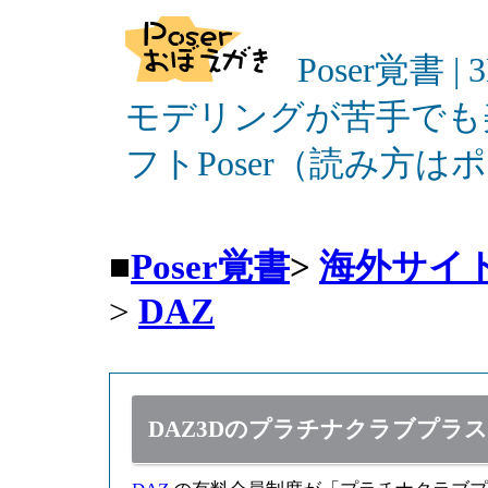
Poser覚書 |
モデリングが苦手でも
フトPoser（読み方
■
Poser覚書
>
海外サイ
>
DAZ
DAZ3Dのプラチナクラブプラ