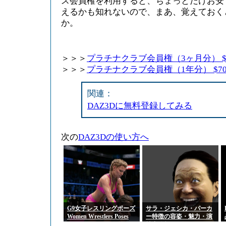
ス会員権を利用すると、ちょっとだけお安
えるかも知れないので、まあ、覚えておく
か。
＞＞＞
プラチナクラブ会員権（3ヶ月分） $
＞＞＞
プラチナクラブ会員権（1年分） $7
関連：
DAZ3Dに無料登録してみる
次の
DAZ3Dの使い方へ
G9女子レスリングポーズ
サラ・ジェシカ・パーカ
Women Wrestlers Poses
ー特徴の容姿・魅力・演
for Genesis 9 Feminine
技力分析