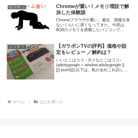
フ化できるというのは素晴らしい。スマ
Chromeが重い！メモリ増設で解
なにか買った
ート体重計の選び方スマート...
決した体験談
Chromeブラウザが重い。最近、我慢出来
ないくらいに遅くなってきた。今回は、
8GBのメモリを搭載したパソコンで
Chromeの動作が重くなった経験と、メモ
リ増設で解決した体験談を記録してお
く。Chromeが重くなる原因Chromeが重
【ガラポンTVの評判】価格や設
なにか買った
くなる...
定をレビュー ／解約は？
いいとこはココ ↓ダメなとこはココ↓
(adsbygoogle = window.adsbygoogle ||
[]).push({});以下は、私があれこれ試した
ガラポンTVのレビュー。 ↓ ↓ ↓ガラ
ポンTVという、ワンセグ全録機をゲッ...
ホーム
なにか買った