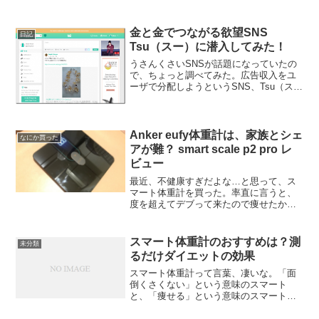
「男は徹底的に女性に合わせましょう」
みたいな、無理無理！って言いたくなる
やつ。 そこまで我慢しなきゃいけないな
金と金でつながる欲望SNS
日記
ら、モテなくてもい...
Tsu（スー）に潜入してみた！
うさんくさいSNSが話題になっていたの
で、ちょっと調べてみた。広告収入をユ
ーザで分配しようというSNS、Tsu（ス
ー）だ。これが、Tsuの画面。どういうも
のかというと…広告収入の９０％をユー
ザで分け合う。１０％は運営会社に入
る。 コンテンツ...
Anker eufy体重計は、家族とシェ
なにか買った
アが難？ smart scale p2 pro レ
ビュー
最近、不健康すぎだよな…と思って、ス
マート体重計を買った。率直に言うと、
度を超えてデブって来たので痩せたかっ
た。Anker eufy smart scale p2 Proのレビ
ュー間違いない定番のスマート体重計の
メーカーとして、タニタやオム...
スマート体重計のおすすめは？測
未分類
るだけダイエットの効果
スマート体重計って言葉、凄いな。「面
倒くさくない」という意味のスマート
と、「痩せる」という意味のスマートの
ダブルミーニング。それはともかく、体
重測って、それが簡単に記録できてグラ