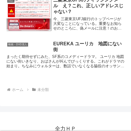
日記
ル え？これ、正しいアドレスじ
ゃない？
今、三菱東京UFJ銀行のトップページが
大変なことになっている。重要なお知ら
せのところに、偽メールに注意！のお知
らせがどん！で、うちにも、偽メールが
やってきた。「三菱東京UFJ銀行」のフ
ィッシングメールだ―、と思ってみてい
EUREKA ユーリカ 地図にない
映画・DVD見た
ると、リンク先が、あ...
街
まったく期待せずにみた、SF系のコメディードラマ。 ユーリカ 地図
にない街いきなり、おばさんが叫んでびっくりする。これがドラマの
始まり。ちなみにウォルターは、数話でいなくなる脇役のオッサン。
気がついたら、最後まで見てた。ユーリカの未来をめぐ...
ホーム
未分類
全力ＨＰ