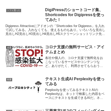
のが多い。食キング潰れかけた店の復活
請負人、北方歳三がダメになりかけた店
を店主の心ごと叩き直していくグルメ漫
DigiPressのショートコード集、
ソフト買った
画。毎回、店主に体...
Shortcodes for Digipressを使っ
てみた！
Digipress Attractiveにアドオンの「Shortcodes for Digipress」を入れ
て試してみる。入れなくても、使えるものもあり。いろいろな見出し
見出しH2見出しH3見出しH4見出しH5スクリーンショットリンク先
の...
コロナ支援の無料サービス・アイ
覚書
テムまとめ
各社や個人の、コロナ支援で無料化をお
こなっているサービスやコンテンツな
ど。ありがたく、利用させてもらおう。
数が多くなってきたので、まとめてみ
た。通信料が1年無料（300万人限定）ネ
ット環境が貧弱でギガが減る…という人
テキスト生成AI Perplexityを使っ
覚書
は、まずコレ。楽天アンリ...
てみる
Perploxityを使ってみるテキストAIの
Perplexityは、ネットで検索した内容をベ
ースにテキストを生成できるAIだ。ネッ
ト情報の要約とかが得意で、情報収集に
役立つ。せっかくなので、Perplexityを使
って、Perplexit...
三菱東京UFJのフィッシングメー