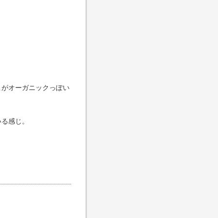
こがオーガニックっぽい
いる感じ。
。