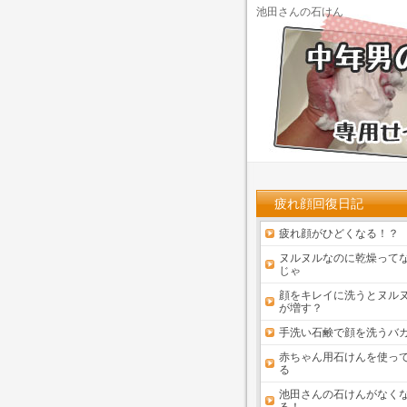
池田さんの石けん
疲れ顔回復日記
疲れ顔がひどくなる！？
ヌルヌルなのに乾燥って
じゃ
顔をキレイに洗うとヌル
が増す？
手洗い石鹸で顔を洗うバ
赤ちゃん用石けんを使っ
る
池田さんの石けんがなく