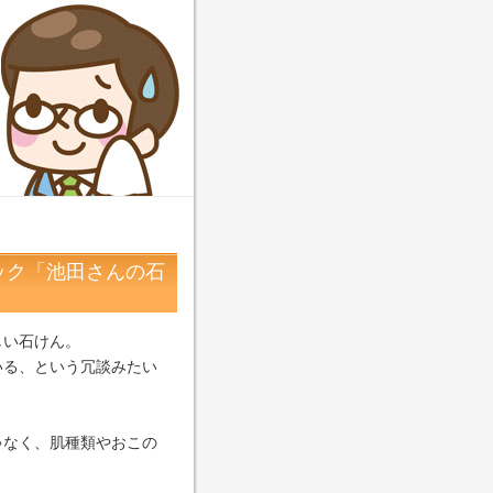
ック「池田さんの石
しい石けん。
いる、という冗談みたい
ゃなく、肌種類やおこの