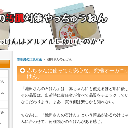
中年男の汚肌対策
＞ 池田さんの石けん
赤ちゃんに使っても安心な、究極オーガニ
けん」
なん
「池田さんの石けん」は、赤ちゃんにも使えるほど肌に優
ヌル
その品質は、出荷時に責任者が食べて品質をチェックして
なこだわりよう。まあ、買う側は安心かも知れない。
カ
てみ
ちなみに、「池田さんの石けん」という商品があるわけじ
みに合わせて、何種類かの石けんがある感じ。
な