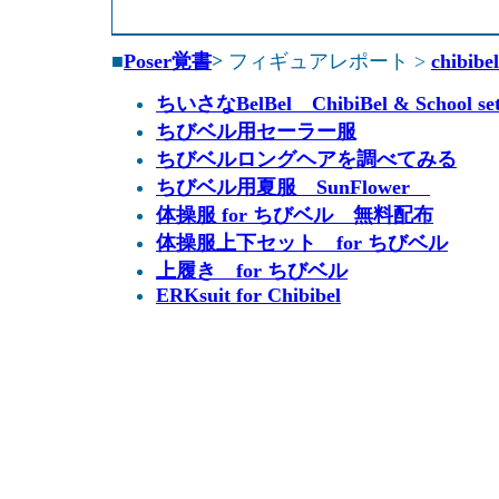
■
Poser覚書
>
フィギュアレポート >
chibibel
ちいさなBelBel ChibiBel & School s
ちびベル用セーラー服
ちびベルロングヘアを調べてみる
ちびベル用夏服 SunFlower
体操服 for ちびベル 無料配布
体操服上下セット for ちびベル
上履き for ちびベル
ERKsuit for Chibibel