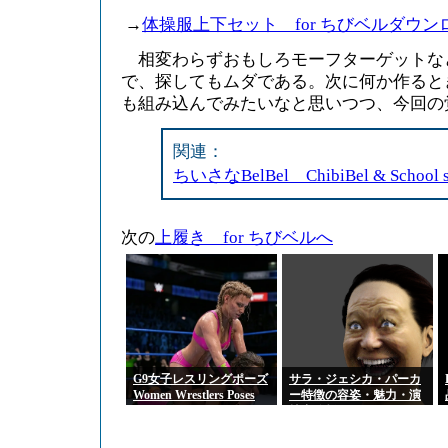
→
体操服上下セット for ちびベルダウ
相変わらずおもしろモーフターゲットな
で、探してもムダである。次に何か作ると
も組み込んでみたいなと思いつつ、今回の
関連：
ちいさなBelBel ChibiBel & School
次の
上履き for ちびベルへ
G9女子レスリングポーズ
サラ・ジェシカ・パーカ
Women Wrestlers Poses
ー特徴の容姿・魅力・演
for Genesis 9 Feminine
技力分析