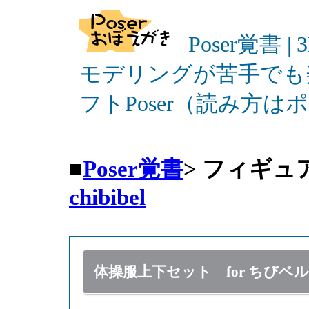
Poser覚書 |
モデリングが苦手でも
フトPoser（読み方
■
Poser覚書
>
フィギュ
chibibel
体操服上下セット for ちびベル