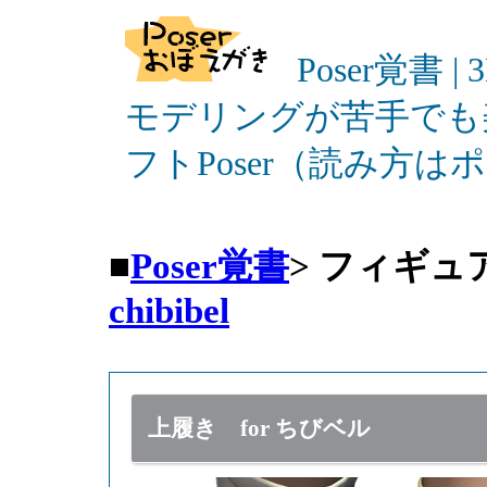
Poser覚書 |
モデリングが苦手でも
フトPoser（読み方
■
Poser覚書
>
フィギュ
chibibel
上履き for ちびベル