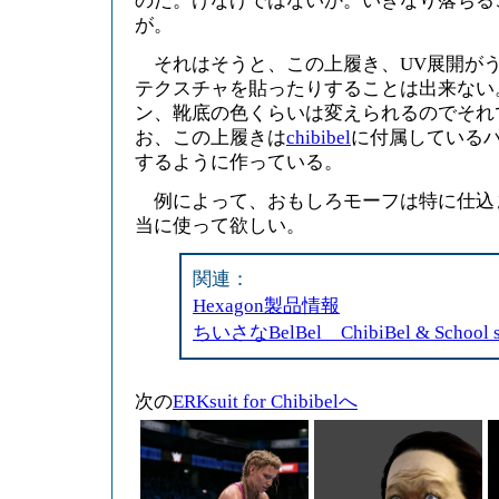
のだ。けなげではないか。いきなり落ちる
が。
それはそうと、この上履き、UV展開が
テクスチャを貼ったりすることは出来ない
ン、靴底の色くらいは変えられるのでそれ
お、この上履きは
chibibel
に付属している
するように作っている。
例によって、おもしろモーフは特に仕込
当に使って欲しい。
関連：
Hexagon製品情報
ちいさなBelBel ChibiBel & School
次の
ERKsuit for Chibibelへ