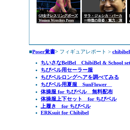
G9女子レスリングポーズ
サラ・ジェシカ・パーカ
Women Wrestlers Poses
ー特徴の容姿・魅力・演
for Genesis 9 Feminine
技力分析
■
Poser覚書
>
フィギュアレポート >
chibibel
ちいさなBelBel ChibiBel & School s
ちびベル用セーラー服
ちびベルロングヘアを調べてみる
ちびベル用夏服 SunFlower
体操服 for ちびベル 無料配布
体操服上下セット for ちびベル
上履き for ちびベル
ERKsuit for Chibibel