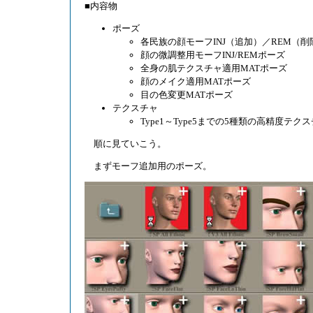
■内容物
ポーズ
各民族の顔モーフINJ（追加）／REM（
顔の微調整用モーフINJ/REMポーズ
全身の肌テクスチャ適用MATポーズ
顔のメイク適用MATポーズ
目の色変更MATポーズ
テクスチャ
Type1～Type5までの5種類の高精度テク
順に見ていこう。
まずモーフ追加用のポーズ。