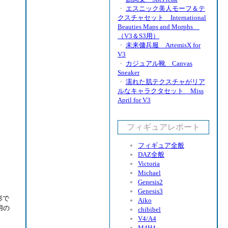
・
エスニック美人モーフ＆テ
クスチャセット International
Beauties Maps and Morphs
（V3＆S3用）
・
未来傭兵服 ArtemisX for
V3
・
カジュアル靴 Canvas
Sneaker
・
濡れた肌テクスチャがリア
ルなキャラクタセット Miss
April for V3
フィギュアレポート
フィギュア全般
DAZ全般
Victoria
Michael
Genesis2
Genesis3
形で
Aiko
用の
chibibel
V4/A4
M4H4