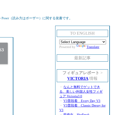
oser（読み方はポーザー）に関する覚書です。
TO ENGLISH
Powered by
Translate
S3
最新記事
フィギュアレポート
>
VICTORIA
情報
・
なんと無料でゲットでき
る、美しい外国人女性フィギ
ュア Victoria3.0
・
V3普段着 Every Day V3
・
V3普段着 Classic Dressy for
V3
・
筋肉女 SheFreak