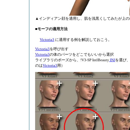
▲インディアン顔を適用し、肌を浅黒くしてみたが上の
■モーフの適用方法
Victoria3
に適用する例を解説しておこう。
Victoria3
を呼び出す
Victoria3
の体のパーツをどこでもいいから選択
ライブラリのポーズから、!V3-SP IntlBeauty
INJ
を選び、
のは
Victoria3
用）