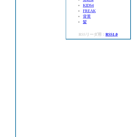
KIDS4
FREAK
背景
髪
RSSリーダ用：
RSS1.0