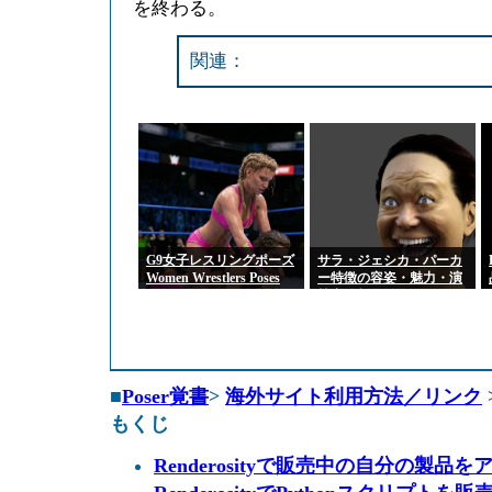
を終わる。
関連：
G9女子レスリングポーズ
サラ・ジェシカ・パーカ
Women Wrestlers Poses
ー特徴の容姿・魅力・演
for Genesis 9 Feminine
技力分析
■
Poser覚書
>
海外サイト利用方法／リンク
もくじ
Renderosityで販売中の自分の製品