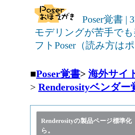
Poser覚書 |
モデリングが苦手でも
フトPoser（読み方
■
Poser覚書
>
海外サイ
>
Renderosityベンダ
Renderosityの製品ページ標準化 2
ら。