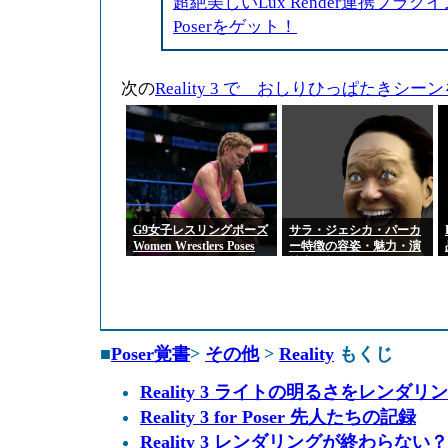
超絶美しいLux Render連携プラグイン、 R
Poserをゲット！
次の
Reality 3 で おしりひっぱたきシ
G9女子レスリングポーズ
サラ・ジェシカ・パーカ
Women Wrestlers Poses
ー特徴の容姿・魅力・演
for Genesis 9 Feminine
技力分析
■
Poser覚書
>
その他
>
Reality
もくじ
Reality 3 ライトの明るさをレンダ
Reality 3 for Poser 先人たちの記録
Reality 3 レンダリングが終わらない？