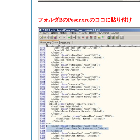
フォルダBのPoser.xrcのココに貼り付け