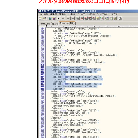
フォルダBのPoser.xrcのココに貼り付け