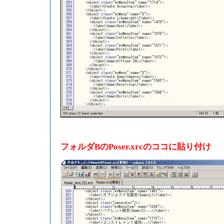
フォルダBのPoser.xrcのココに貼り付け