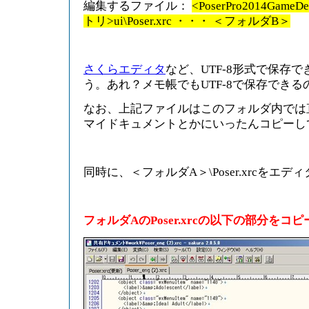
編集するファイル：
<PoserPro2014G
トリ>ui\Poser.xrc ・・・ ＜フォルダB＞
さくらエディタ
など、UTF-8形式で保存
う。あれ？メモ帳でもUTF-8で保存できる
なお、上記ファイルはこのフォルダ内では
マイドキュメントとかにいったんコピーし
同時に、＜フォルダA＞\Poser.xrcをエデ
フォルダAのPoser.xrcの以下の部分をコ