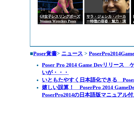
G9女子レスリングポーズ
サラ・ジェシカ・パーカ
Women Wrestlers Poses
ー特徴の容姿・魅力・演
for Genesis 9 Feminine
技力分析
■
Poser覚書
>
ニュース
>
PoserPro2014Gam
Poser Pro 2014 Game Dev
いが・・・
いともたやすく日本語化できる Poser Pro
嬉しい誤算！ PoserPro 2014 Gam
PoserPro2014の日本語版マニュアル