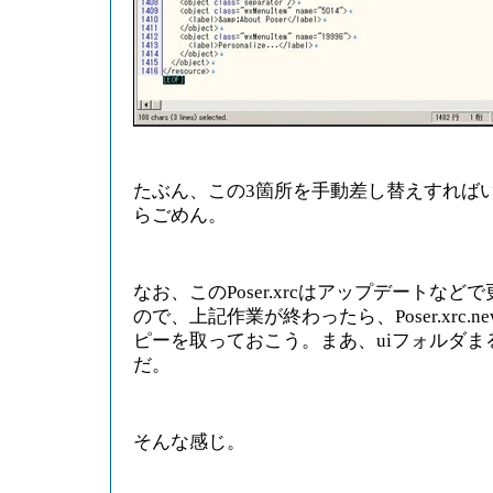
たぶん、この3箇所を手動差し替えすれば
らごめん。
なお、このPoser.xrcはアップデートな
ので、上記作業が終わったら、Poser.xrc
ピーを取っておこう。まあ、uiフォルダま
だ。
そんな感じ。