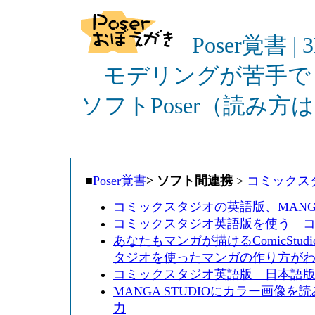
Poser覚書 |
モデリングが苦手でも
ソフトPoser（読み
■
Poser覚書
>
ソフト間連携
>
コミックス
コミックスタジオの英語版、MANGA ST
コミックスタジオ英語版を使う 
あなたもマンガが描けるComicStud
タジオを使ったマンガの作り方が
コミックスタジオ英語版 日本語
MANGA STUDIOにカラー画像
力