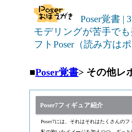
Poser覚書 |
モデリングが苦手でも
フトPoser（読み方
■
Poser覚書
>
その他レ
Poser7フィギュア紹介
Poser7には、それはそれはたくさんの
私の抱いたイメージを加えつつ、ざっと