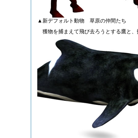
▲新デフォルト動物 草原の仲間たち
獲物を捕まえて飛び去ろうとする鷹と、