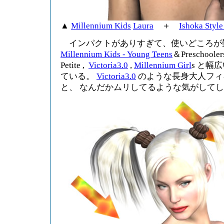
▲
Millennium Kids
Laura
＋
Ishoka Style
インパクトがありすぎて、使いどころが
Millennium Kids - Young Teens
＆Preschooler
Petite ,
Victoria3.0
,
Millennium Girl
s と幅
ている。
Victoria3.0
のような長身大人フィ
と、 なんだかムリしてるような気がして