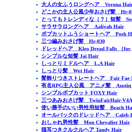
大人の女ふうロングヘア Verona Hai
どこかの主人公風少年おさげ髪 Hr-0
とってもトレンディな（？）短髪 So Trend
サラサラロングヘア Aaliyah Hair
ボブカットふうショートヘア Posh Hair
三つ編みおさげ髪 Hr-030
ドレッドヘア Kleo Dread Falls （for 
シンプルな短髪 Jai Hair
しっとりミドルヘア L.A Hair
しっとり髪 Wet Hair
髪飾りつきストレートヘア Fair Fae H
有名RPG主人公風 アニメ髪 Austin H
シンプルボブカット FOXY Hair
三つあみおさげ髪 TwinFairHair-V4A
使い勝手のいい男性用短髪 Beach Hai
オールバックのドレッドヘア Caleb H
おしゃれ男性髪 Mon Chevalier Hair
猫耳つきクルクルヘア Tandy Hair