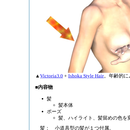
▲
Victoria3.0
+
Ishoka Style Hair
。年齢的に
■内容物
髪
髪本体
ポーズ
髪、ハイライト、髪留めの色を変
髪： 小道具型の髪が１つ付属。