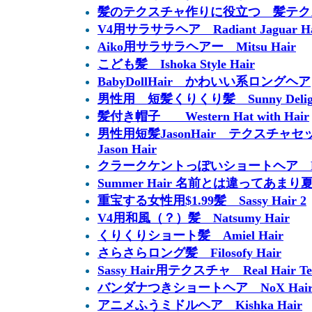
髪のテクスチャ作りに役立つ 髪テク
V4用サラサラヘア Radiant Jaguar Hai
Aiko用サラサラヘアー Mitsu Hair
こども髪 Ishoka Style Hair
BabyDollHair かわいい系ロングヘア
男性用 短髪くりくり髪 Sunny Delight H
髪付き帽子 Western Hat with Hair
男性用短髪JasonHair テクスチャセット Te
Jason Hair
クラークケントっぽいショートヘア RIE
Summer Hair 名前とは違ってあ
重宝する女性用$1.99髪 Sassy Hair 2
V4用和風（？）髪 Natsumy Hair
くりくりショート髪 Amiel Hair
さらさらロング髪 Filosofy Hair
Sassy Hair用テクスチャ Real Hair Textu
バンダナつきショートヘア NoX Hai
アニメふうミドルヘア Kishka Hair