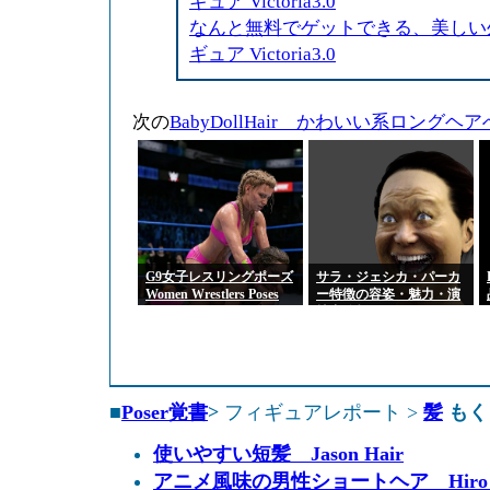
ギュア Victoria3.0
なんと無料でゲットできる、美しい
ギュア Victoria3.0
次の
BabyDollHair かわいい系ロングヘア
G9女子レスリングポーズ
サラ・ジェシカ・パーカ
Women Wrestlers Poses
ー特徴の容姿・魅力・演
for Genesis 9 Feminine
技力分析
■
Poser覚書
>
フィギュアレポート >
髪
もく
使いやすい短髪 Jason Hair
アニメ風味の男性ショートヘア Hiro H