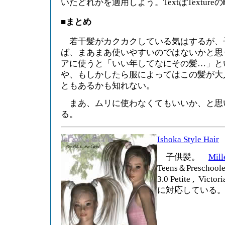
いたどれかを適用しよう。TextはTextur
■まとめ
若干髪がカクカクしている気はするが、
ば、まあまあ使いやすいのではないかと思
アに使うと「いい年してなにその髪…」と
や、もしかしたら服によってはこの髪が大
ともあるかも知れない。
まあ、ムリに使わなくてもいいか、と思
る。
Ishoka Style Hair
子供髪。
Mill
Teens＆Preschoole
3.0 Petite , Victori
に対応している