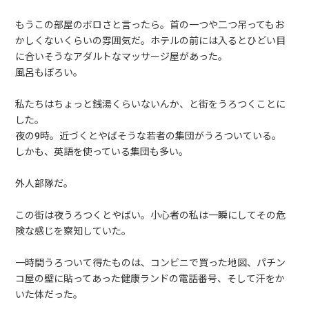
もうこの部屋のボロさと言ったら。首の一つや二つ吊ってもお
かしくないくらいの雰囲気だ。ホテルの前には入るとひどい目
に合いそうなアダルトなマッサージ屋があった。
風呂もぼろい。
私たちはちょっと銭湯くらいないんか、と街をうろつくことに
した。
夜の9時。近づくとやばそうな若者の集団がうろついている。
しかも、英語を使っている集団も多い。
外人部隊だ。
この街は夜うろつくとやばい。小心者の私は一瞬にしてその危
険な感じを察知していた。
一時間うろついて得たものは、コンビニで買った地図、パチン
コ屋の壁に貼ってあった健康ランドの電話番号、そして汗をか
いた体だった。