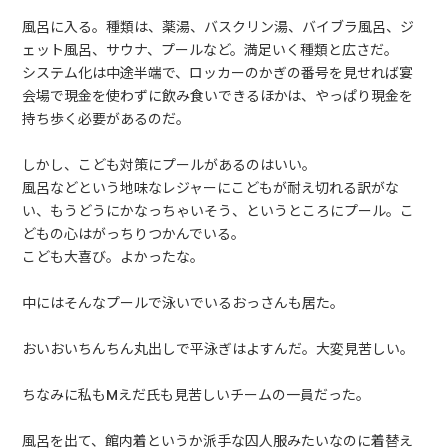
風呂に入る。種類は、薬湯、バスクリン湯、バイブラ風呂、ジ
ェット風呂、サウナ、プールなど。満足いく種類と広さだ。
システム化は中途半端で、ロッカーのかぎの番号を見せれば宴
会場で現金を使わずに飲み食いできるほかは、やっぱり現金を
持ち歩く必要があるのだ。
しかし、こども対策にプールがあるのはいい。
風呂などという地味なレジャーにこどもが耐え切れる訳がな
い、もうどうにかなっちゃいそう、というところにプール。こ
どもの心はがっちりつかんでいる。
こども大喜び。よかったな。
中にはそんなプールで泳いでいるおっさんも居た。
おいおいちんちん丸出しで平泳ぎはよすんだ。大変見苦しい。
ちなみに私もMえだ氏も見苦しいチームの一員だった。
風呂を出て、館内着というか派手な囚人服みたいなのに着替え