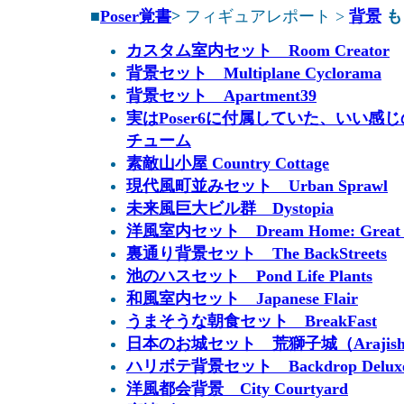
■
Poser覚書
>
フィギュアレポート >
背景
も
カスタム室内セット Room Creator
背景セット Multiplane Cyclorama
背景セット Apartment39
実はPoser6に付属していた、いい
チューム
素敵山小屋 Country Cottage
現代風町並みセット Urban Sprawl
未来風巨大ビル群 Dystopia
洋風室内セット Dream Home: Great 
裏通り背景セット The BackStreets
池のハスセット Pond Life Plants
和風室内セット Japanese Flair
うまそうな朝食セット BreakFast
日本のお城セット 荒獅子城（Arajishi-jo
ハリボテ背景セット Backdrop Delux
洋風都会背景 City Courtyard