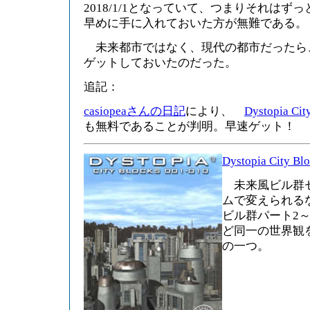
2018/1/1となっていて、つまりそれは
早めに手に入れておいた方が無難である。
未来都市ではなく、現代の都市だったら
ゲットしておいたのだった。
追記：
casiopeaさんの日記
により、
Dystopia Cit
も無料であることが判明。早速ゲット！
Dystopia City Bl
未来風ビル群セ
ムで変えられる
ビル群パート2
ど同一の世界観
の一つ。