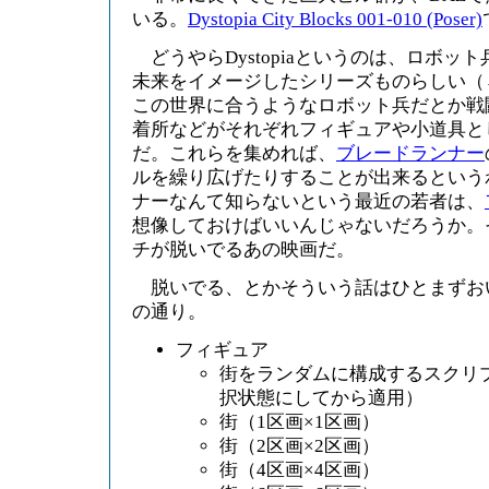
いる。
Dystopia City Blocks 001-010 (Poser)
どうやらDystopiaというのは、ロボッ
未来をイメージしたシリーズものらしい（
この世界に合うようなロボット兵だとか戦
着所などがそれぞれフィギュアや小道具と
だ。これらを集めれば、
ブレードランナー
ルを繰り広げたりすることが出来るという
ナーなんて知らないという最近の若者は、
想像しておけばいいんじゃないだろうか。
チが脱いでるあの映画だ。
脱いでる、とかそういう話はひとまずお
の通り。
フィギュア
街をランダムに構成するスクリ
択状態にしてから適用）
街（1区画×1区画）
街（2区画×2区画）
街（4区画×4区画）