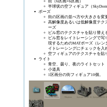
街（6区画×6区画）
半球状の空フィギュア（SkyDom
ポーズ
街の区画の並べ方や大きさを変
高解像度あるいは低解像度テクス
ーズ
ビル窓のテクスチャを貼り替える
ビル窓をレイトレーシングで写
現するためのMATポーズ（レン
イトレーシングにチェックを入
空フィギュアのテクスチャを貼り
ライト
青空、曇り、夜のライトセット
小道具
1区画分の街フィギュア10個。