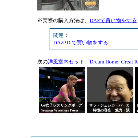
※実際の購入方法は、
DAZで買い物をする
関連：
DAZ3D で買い物をする
次の
洋風室内セット Dream Home: Great 
G9女子レスリングポーズ
サラ・ジェシカ・パーカ
Women Wrestlers Poses
ー特徴の容姿・魅力・演
for Genesis 9 Feminine
技力分析