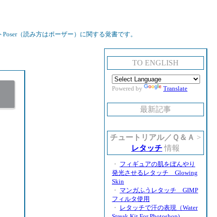
oser（読み方はポーザー）に関する覚書です。
TO ENGLISH
Powered by
Translate
最新記事
チュートリアル／Ｑ＆Ａ
>
レタッチ
情報
・
フィギュアの肌をぼんやり
発光させるレタッチ Glowing
Skin
・
マンガふうレタッチ GIMP
フィルタ使用
・
レタッチで汗の表現（Water
Streak Kit For Photoshop)