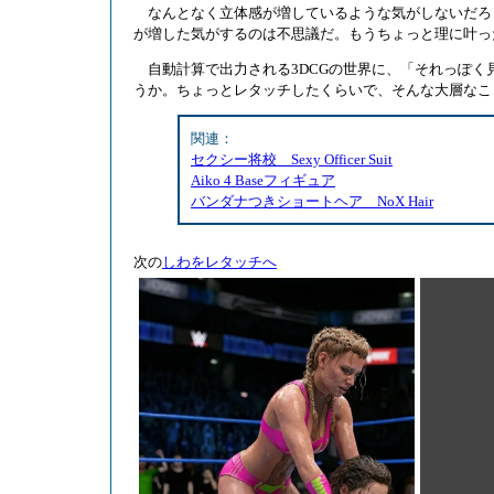
なんとなく立体感が増しているような気がしないだろ
が増した気がするのは不思議だ。もうちょっと理に叶っ
自動計算で出力される3DCGの世界に、「それっぽく
うか。ちょっとレタッチしたくらいで、そんな大層なこ
関連：
セクシー将校 Sexy Officer Suit
Aiko 4 Baseフィギュア
バンダナつきショートヘア NoX Hair
次の
しわをレタッチへ