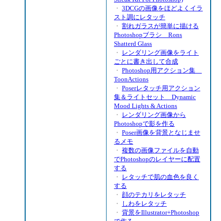
・
3DCGの画像をほどよくイラ
スト調にレタッチ
・
割れガラスが簡単に描ける
Photoshopブラシ Rons
Shatterd Glass
・
レンダリング画像をライト
ごとに書き出して合成
・
Photoshop用アクション集
ToonActions
・
Poserレタッチ用アクション
集＆ライトセット Dynamic
Mood Lights & Actions
・
レンダリング画像から
Photoshopで影を作る
・
Poser画像を背景となじませ
るメモ
・
複数の画像ファイルを自動
でPhotoshopのレイヤーに配置
する
・
レタッチで肌の血色を良く
する
・
顔のテカリをレタッチ
・
しわをレタッチ
・
背景をIllustrator+Photoshop