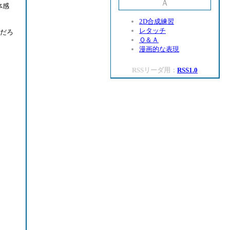
Ａ
体感
2D合成練習
レタッチ
いだろ
Ｑ＆Ａ
漫画的な表現
RSSリーダ用：
RSS1.0