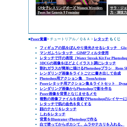
G9女子レスリングポーズ Women Wrestlers
サラ・ジェ
Poses for Genesis 9 Feminine
力・演技力
■
Poser覚書
>
チュートリアル／Ｑ＆Ａ >
レタッチ
もくじ
フィギュアの肌をぼんやり発光させるレタッチ Glowin
マンガふうレタッチ GIMPフィルタ使用
レタッチで汗の表現（Water Streak Kit For Photosho
3DCGの画像をほどよくイラスト調にレタッチ
割れガラスが簡単に描けるPhotoshopブラシ Rons Shatt
レンダリング画像をライトごとに書き出して合成
Photoshop用アクション集 ToonActions
Poserレタッチ用アクション集＆ライトセット Dynamic Moo
レンダリング画像からPhotoshopで影を作る
Poser画像を背景となじませるメモ
複数の画像ファイルを自動でPhotoshopのレイヤー
レタッチで肌の血色を良くする
顔のテカリをレタッチ
しわをレタッチ
背景をIllustrator+Photoshopで作る
白で塗ってからボカシて、ムラやテカリを入れる。