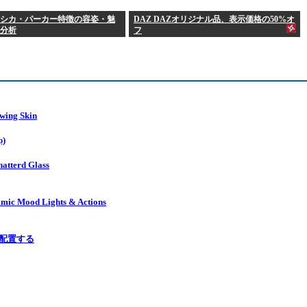
シカ・パーカー特徴の容姿・魅
DAZ DAZオリジナル品、表示価格の50%オ
分析
フ
g Skin
p)
erd Glass
d Lights & Actions
に配置する