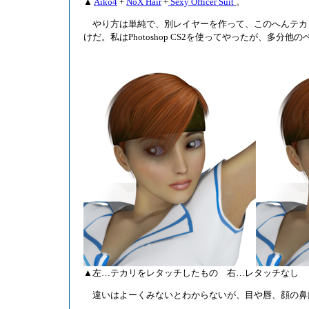
▲
Aiko4
+
NoX Hair
+
Sexy Officer Suit
。
やり方は単純で、別レイヤーを作って、このへんテカ
けだ。私はPhotoshop CS2を使ってやったが、多
▲左…テカリをレタッチしたもの 右…レタッチなし
違いはよーくみないとわからないが、目や唇、顔の鼻