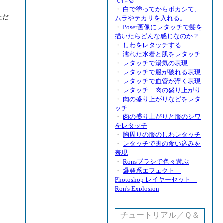
で作る
・
白で塗ってからボカシて、
ただ
ムラやテカリを入れる。
・
Poser画像にレタッチで髪を
描いたらどんな感じなのか？
・
しわをレタッチする
・
濡れた水着と肌をレタッチ
・
レタッチで湯気の表現
・
レタッチで服が破れる表現
・
レタッチで血管が浮く表現
・
レタッチ 肉の盛り上がり
・
肉の盛り上がりなどをレタ
ッチ
・
肉の盛り上がりと服のシワ
をレタッチ
・
胸周りの服のしわレタッチ
・
レタッチで肉の食い込みを
表現
・
Ronsブラシで色々遊ぶ
・
爆発系エフェクト
Photoshop レイヤーセット
Ron's Explosion
チュートリアル／Ｑ＆