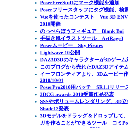
PoserFreeStuffにマーク機能を追加
Poserフリースタッフにタグ機能、検
Vueを使ったコンテスト Vue 3D ENVI
2010開催
のっぺらぼうフィギュア Blank Boi
手描き風イラストツール ArtRage3
Poserムービー Sky Pirates
Lightwave 10公開
DAZ3D3Dのキャラクターが3Dゲー
このブログから売れたDAZ3Dアイテ
イーフロンティアより、3Dムービー作成ツ
2010/10/01
PoserPro2010用パッチ SR1.1リリー
3DCG awards 2010受賞作品発表
SSSやボリュームレンダリング、3D
Shade12発表
3Dモデルをドラッグ＆ドロップして
ガを作ることができるツール コミPo