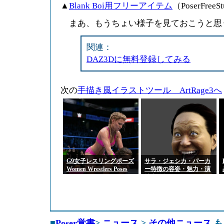
▲
Blank Boi用フリーアイテム
（PoserFreeS
まあ、もうちょい様子を見ておこうと思
関連：
DAZ3Dに無料登録してみる
次の
手描き風イラストツール ArtRage3へ
G9女子レスリングポーズ
サラ・ジェシカ・パーカ
Women Wrestlers Poses
ー特徴の容姿・魅力・演
for Genesis 9 Feminine
技力分析
■
Poser覚書
>
ニュース
>
その他ニュース
も