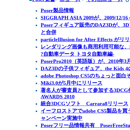
Poser製品情報
SIGGRAPH ASIA 2009が、2009/12
Poserフィギュア販売のDAZ3Dが、3
と合併
particleIllusion for After Effects 
レンダリング画像も商用利用可能な、S
?自動車データ トヨタ自動車編-
PoserPro2010（英語版）が、201
DAZ3Dの子供フィギュア、the Kids
adobe Photoshop CS5のちょっと
Miki3.0が5月中にリリース
著名人が審査員として参加する3DCG
AWARDS 2010
統合3DCGソフト Carrara8リリース
イーフロストアでadobe CS5製品を買う
ャンペーン実施中
Poserフリー品情報共有 PoserFreeStu