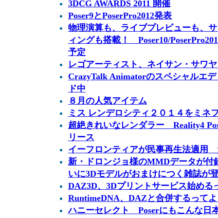
3DCG AWARDS 2011 開催
Poser9とPoserPro2012発表
物理演算も、ライブプレビューも、サ
ィングも搭載！ Poser10/PoserPro2
予定
レゴアーティスト、ネイサン・サワヤさ
CrazyTalk Animatorのスペシ
ド中
８月の人気アイテム
ミス レンデロシティ２０１４をミネ
超絶きれいなレンダラー Reality4 Pos
リース
イーフロンティアが民事再生法適用 
新・ドロンジョ様のMMDデータが付
いに3Dモデルがおまけにつく雑誌が
DAZ3D、3Dプリントサービス始める
RuntimeDNA、DAZと合併するって
ハニーセレクト Poserにもこんな