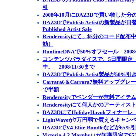
引
2008年10月にDAZ3Dで買い物した
DAZ3DでPublish Artistの新製品が
Published Artist Sale
Renderosityにて、$5分のコード配布
効）
RuntimeDNAで50%オフセール 2008/
コンテンツパラダイスで、5日間限定 
中。 2008/11/30まで
DAZ3DでPublish Artist製品が50%引き
Carrara6＆Carrara7無料アップグ
で半額
Renderosityでベンダーが無料アイ
Renderosityにて何人かのアーティ
DAZ3DにてHolidayHavokフィナ
LightWaveが7万円弱で買えるキャン
DAZ3DでV4 Elite Bundleなどが65%引
Victoria 4.2 Morphs++が短期限定で