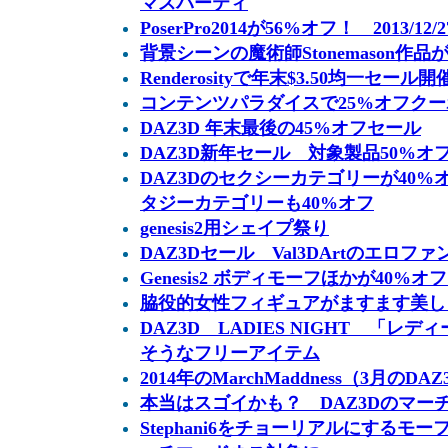
マスパーティ
PoserPro2014が56%オフ！ 2013/12/
背景シーンの魔術師Stonemason作品
Renderosityで年末$3.50均一セール開催
コンテンツパラダイスで25%オフクーポン 
DAZ3D 年末最後の45%オフセール
DAZ3D新年セール 対象製品50%オ
DAZ3Dのセクシーカテゴリーが40
タジーカテゴリーも40%オフ
genesis2用シェイプ祭り
DAZ3Dセール Val3DArtのエロフ
Genesis2 ボディモーフほかが40%オ
脇役的女性フィギュアがますます美しく！ 
DAZ3D LADIES NIGHT 「
そうなフリーアイテム
2014年のMarchMaddness（3月
本当はスゴイかも？ DAZ3Dのマー
Stephani6をチョーリアルにするモーフSte