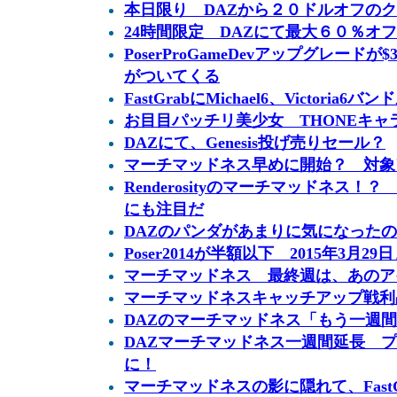
本日限り DAZから２０ドルオフの
24時間限定 DAZにて最大６０％オ
PoserProGameDevアップグレードが
がついてくる
FastGrabにMichael6、Victoria6
お目目パッチリ美少女 THONEキャラ
DAZにて、Genesis投げ売りセール？
マーチマッドネス早めに開始？ 対象
Renderosityのマーチマッドネス！？ ３
にも注目だ
DAZのパンダがあまりに気になった
Poser2014が半額以下 2015年3月29
マーチマッドネス 最終週は、あのア
マーチマッドネスキャッチアップ戦利
DAZのマーチマッドネス「もう一週
DAZマーチマッドネス一週間延長 
に！
マーチマッドネスの影に隠れて、Fast