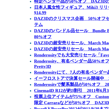
特定ベンダー品が50%オフ DAZ3Dの2010
日本人風女性フィギュア、Miki3 リリース
$14.99
DAZ3Dのクリスマス企画 50%オフ
テム
DAZ3Dのバンドル品セール Bundle
80%オフ
DAZ3Dの超安売りセール、March Mad
DAZ3Dの超安売りセール March Mad
Renderosityでも大安売りセール「Favorit
Renderosity、有名ベンダー品50
Pretty3D
Renderosityにて、7人の有名ベンダ
イーフロストアで決算セール開催中 2011
Renderosityで髪系製品が50%オフ 201
Cinema4D R12が約3割引 2011年6
投票上位アイテムが75%オフ Customer's
限定 Carraraなどが50%オフ DAZ3
Poser9とPoserPro2012が2011/9/30