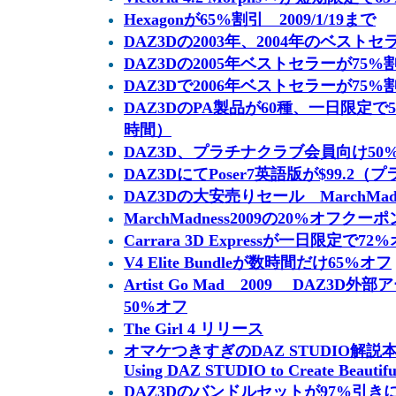
Hexagonが65%割引 2009/1/19まで
DAZ3Dの2003年、2004年のベストセ
DAZ3Dの2005年ベストセラーが75%
DAZ3Dで2006年ベストセラーが75%
DAZ3DのPA製品が60種、一日限定で50
時間）
DAZ3D、プラチナクラブ会員向け50
DAZ3DにてPoser7英語版が$99.2
DAZ3Dの大安売りセール MarchMadn
MarchMadness2009の20%オフクー
Carrara 3D Expressが一日限定で72
V4 Elite Bundleが数時間だけ65%オフ
Artist Go Mad 2009 DAZ3
50%オフ
The Girl 4 リリース
オマケつきすぎのDAZ STUDIO解説本 The 
Using DAZ STUDIO to Create Beautifu
DAZ3Dのバンドルセットが97%引