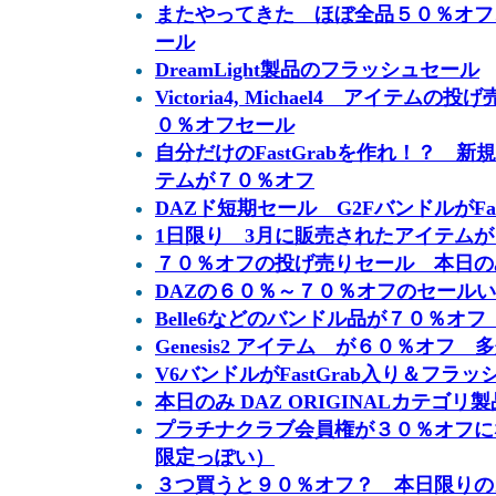
またやってきた ほぼ全品５０％オフ
ール
DreamLight製品のフラッシュセール
Victoria4, Michael4 アイテ
０％オフセール
自分だけのFastGrabを作れ！？ 
テムが７０％オフ
DAZド短期セール G2FバンドルがFas
1日限り 3月に販売されたアイテム
７０％オフの投げ売りセール 本日の
DAZの６０％～７０％オフのセール
Belle6などのバンドル品が７０％オフ B
Genesis2 アイテム が６０％オフ
V6バンドルがFastGrab入り＆フ
本日のみ DAZ ORIGINALカテゴ
プラチナクラブ会員権が３０％オフに
限定っぽい）
３つ買うと９０％オフ？ 本日限りの