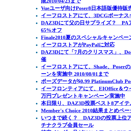
限2010/04/23まで
Vueユーザ向けPoser8日本語版優待販
イーフロストアにて、3DCGボーナ
DAZ3Dにて父の日サプライズ？ PA
65%オフ
Finale2010夏のスペシャルキャンペー
イーフロストアがPayPalに対応
DAZ3Dにて「7月のクリスマス」、Dolla
催
イーフロストアにて、Shade、Pose
ーンを実施中 2010/08/01まで
ポーズデータが$0.99 PlatinumClub Pos
イーフロンティアにて、EIOffice＆
万円プレゼントキャンペーン実施中
本日限り、DAZ3D投票ベスト8アイテムが$1
Member's Choice 2010結果まとめペ
いつまで続く？ DAZ3Dの投票上位ア
チナクラブ会員セール