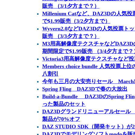
販売 （3/1夕方まで？）
Millenium Catなど、DAZ3Dの
で$1.99販売（3/2夕方まで）
Wyvern2.0などDAZ3Dの人気投票ト
販売 （3/3夕方まで？）
M3用高解像度テクスチャなどDAZ3D
期間限定で$1.99販売 （3/4夕方まで？
Victoria3用高解像度テクスチャなど投
Members choice bundle 人気
八割引
今年も三月の大安売りセール MarchMa
Spring Fling DAZ3Dで春の大放出
Build-a-Bundle DAZ3DのSprin
った製品のセット
DAZ3Dグランドリニューアルセール V4 
製品が70%オフ
DAZ STUDIO SDK（開発キット）が
DAZ3Dでモデリングソフトmodoを販