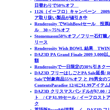
日替わりで50%オフ
1126（イーフロ）キャンペーン 2009
ア取り扱い製品が値引き中
Renderosity でWishBowlセー
ル 30～75%オフ
Stomemason50%オフ／フリー石灯籠
リース
Renderosity Wish BOWL 結果 TW
DAZ3D PA Grand Finale 2009 3,00
額
Renderosityで一日限定の30%引きクー
DAZ3D フリーはしごとPA Sale延長/ Rende
Saleで対象商品55%オフ と P8男女
ContentsParadise 12/4に$1.99アイ
DAZ3D クリスマスバンドルが$7.00 
ト / CP $1.99セール / イーフ
ク
英語版Poser8が半額 ／ DAZ3