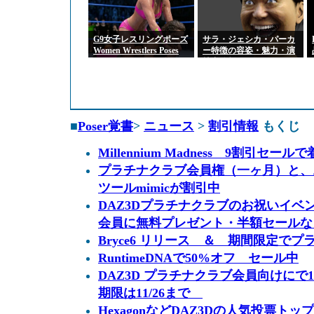
G9女子レスリングポーズ
サラ・ジェシカ・パーカ
Women Wrestlers Poses
ー特徴の容姿・魅力・演
for Genesis 9 Feminine
技力分析
■
Poser覚書
>
ニュース
>
割引情報
もくじ
Millennium Madness 9割引セ
プラチナクラブ会員権（一ヶ月）と、
ツールmimicが割引中
DAZ3Dプラチナクラブのお祝いイベ
会員に無料プレゼント・半額セールな
Bryce6 リリース ＆ 期間限定でプ
RuntimeDNAで50%オフ セール中
DAZ3D プラチナクラブ会員向けにで
期限は11/26まで
HexagonなどDAZ3Dの人気投票トップ