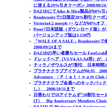
に使える29%引きクーポン 2008/08/2
DAZ3DにてAiko & Hiro製品が60%引き
Renderosityで1日限定20%割引クーポン
Victoria4.2 morph ++ などが60%オフ
Poser7日本語版（ダウンロード版）が、20
バージョンアップ版は3,150円
「WALE OF A SALE」Renderos
2008/09/24まで
DAZ3Dの早い者勝ちセール FastGra
ドレッドヘア（V3,V4,A3,A4用）が、20
ティラノザウルスが7割引 日本時間2008
プラチナクラブアイテムが$0.95 2008/10
Adventure / Ｐｌａｔｉｎｕｍ Club An
プラチナクラブ会員へのキックバック
し） 2008/10/31まで
日替わりで10アイテムずつ8割引セー
け） Big Anniversary Membres Choic
DAZ3D の Plutinum Club Anniversa