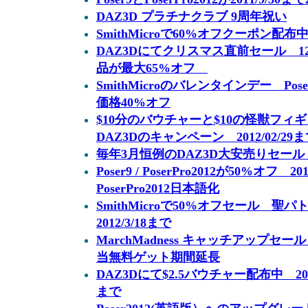
DAZ3D プラチナクラブ 9周年祝い
SmithMicroで60%オフクーポン配布中。 
DAZ3Dにてクリスマス直前セール 12Day
品が最大65%オフ
SmithMicroのバレンタインデー PoserPr
価格40%オフ
$10分のバウチャーと$10の怪獣フ
DAZ3Dのキャンペーン 2012/02/29
毎年3月恒例のDAZ3D大安売りセール Ma
Poser9 / PoserPro2012が50%オフ
PoserPro2012日本語化
SmithMicroで50%オフセール 
2012/3/18まで
MarchMadness キャッチアップセ
当無料ゲット期間延長
DAZ3Dにて$2.5バウチャー配布中 20
まで