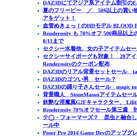
DAZ3Dにてアジア系アイテム割引のEaste
夏のフリービー ／ 50$以上の買い物でGe
アをゲット！
血管めきょっ！のHDモデル BLOOD 
Renderosity も 70%オフ 500商品以上
8/11まで
セクシー水着他、女の子アイテムセール Lo
セクシーサイボーグも対象！ 28ア
Renderosityのクーポン配布
DAZ3Dのリアル背景セットセール taking 
DAZ3Dのゴツい男 セール？
DAZ3Dの踊り子さんセール magic mu
背景職人 StoneMasonアイテムセー
妖艶な淫魔風G2Fキャラクター、 Lilit
Renderosity 70%オフセール第三週
テ◯・フォーマーズ？ 昆虫と融合し
ール中
Poser Pro 2014 Game Devのアップ