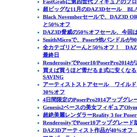
FastGrabに第四世代フィギュアのプ
超ビッグな11月のDAZ3Dセール BLA
Black Novemberセールで、DAZ3D
と50%オフ
DAZ3D脅威の50%オフセール、今
SmithMicroで、Poser9他バンドルが
全カテゴリどーんと50%オフ！ DAZ3D
最終日
RenderosityでPoser10/PoserPro201
買えば買うほど雪だるま式に安くなる S
SAVING
アーティストストアセール ワイルド
30%オフ
4日間限定のPoserPro2014アップグ
Genesis2ベースの美女フィギュアOlym
超絶美麗レンダラーReality 3 for Pose
RenderosityでPoser10アップグ
DAZ3Dアーティスト作品が40%オフ DE