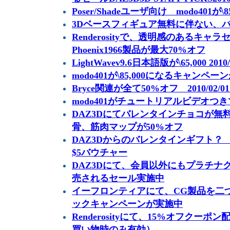
Poser/Shadeユーザ向け modo401が\85,
3Dベースフィギュア無料に伴ない、バ
Renderosityで、透明感のあるキ
Phoenix1966製品が最大70%オフ
LightWavev9.6日本語版が\65,000 2010
modo401が\85,000になるキャンペ
Bryce関連が全て50%オフ 2010/02/0
modo401がチュートリアルビデオつきで87,
DAZ3Dにてバレンタインチョコが無料＆
骨、筋肉マップが50%オフ
DAZ3Dからのバレンタインギフト？ 2
$5バウチャー
DAZ3Dにて、会員以外にもプラチナク
売されるセール実施中
イーフロンティアにて、CG製品を二
ックキャンペーンが実施中
Renderosityにて、15%オフクーポ
買い物時のみ有効）