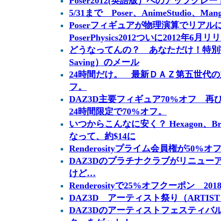
Poser2012(英語版）へのアップグレー
5/31まで Poser、AnimeStudio、Man
Poserフィギュアが物理演算でリア
PoserPhysics2012ついに2012年6
どうなってんの？ あなただけ！特別割引オ
Saving）のメール
24時間だけ。 最新ＤＡＺ第五世代
フ。
DAZ3D主要フィギュア70%オフ 
24時間限定で70%オフ。
いつからこんなに安く？ Hexagon、
なって、約$14に
Renderosityプライム会員権が50%オ
DAZ3Dのプラチナクラブがリニュー
けど…
Renderosityで25%オフクーポン 20
DAZ3D アーティスト祭り（ARTIST 
DAZ3Dのアーティストフェスティバ