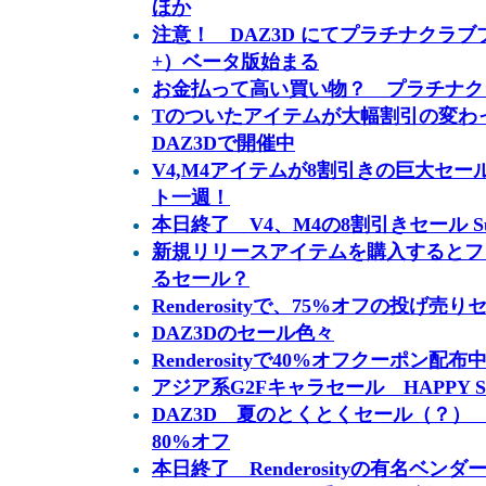
ほか
注意！ DAZ3D にてプラチナクラブプラス
+）ベータ版始まる
お金払って高い買い物？ プラチナク
Tのついたアイテムが大幅割引の変わった
DAZ3Dで開催中
V4,M4アイテムが8割引きの巨大セール Su
ト一週！
本日終了 V4、M4の8割引きセール Summe
新規リリースアイテムを購入するとフ
るセール？
Renderosityで、75%オフの投げ売
DAZ3Dのセール色々
Renderosityで40%オフクーポン配布
アジア系G2Fキャラセール HAPPY S
DAZ3D 夏のとくとくセール（？） 
80%オフ
本日終了 Renderosityの有名ベン