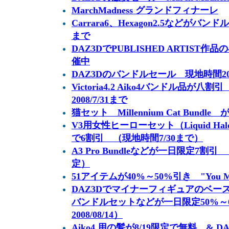
MarchMadness グランドフィナーレ
Carrara6、Hexagon2.5などがバンド
まで
DAZ3DでPUBLISHED ARTIS
催中
DAZ3Dのバンドルセール 現地時間20
Victoria4.2 Aiko4バンドル品
2008/7/31まで
猫セット Millennium Cat Bundle 
V3用女性ヒーローセット（Liquid Halo
で6割引 （現地時間7/30まで）
A3 Pro Bundleなどが一日限定7割引 
定）
51アイテムが40%～50%引き "You M
DAZ3Dでマイナーフィギュアのベー
バンドルセットなどが一日限定50%～
2008/08/14）
Aiko4 用の髪が8/19限定で無料 & 