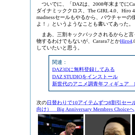
ついでに、「DAZは、2008年末までにCarr
ダイナミッククロス、The GIRL 4.0、Hir
madnessセールもやるから、バウチャー
よ！」というようなことも書いてあった。
まあ、三割キックバックされるからと言
物するわけでもないが、Carara7とか
Hiro4
していたいと思う。
関連：
DAZ3Dに無料登録してみる
DAZ STUDIOをインストール
新世代のアニメ調青年フィギュア Hiro
次の
日替わりで10アイテムずつ8割引セール
向け） Big Anniversary Membres Choiceへ