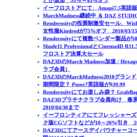
どが追加 35%～43%オフ
イーフロストアにて、Amapi7.5英語
MarchMadness継続中 ＆ DAZ STUDI
Renderosityの投票制激安セール、W
女性服Kindredが75%オフ 2010/03/
Renderosityにて複数ベンダー製品が50
Shade11 ProfessionalとCinema4D 
フロストア決算大セール
DAZ3DのMarch Madness加速 / H
ラブ会員）
DAZ3DのMarchMadness2010グラ
期間限定？ Poser7英語版が$39.99
Renderosityにてお楽しみ袋？ Gra
DAZ3Dプラチナクラブ会員向け 春系ア
2010/04/30まで
イーフロンティアにてフレッシャーズ
ク版CGソフトなどが10～20%引き 2010
DAZ3Dにてアースデイバウチャーコー