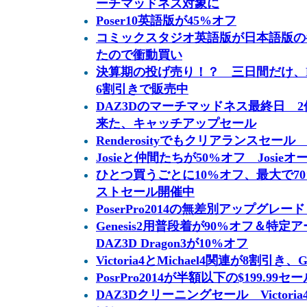
ーチマッドネス対象に
Poser10英語版が45%オフ
コミックスタジオ英語版が日本語版の
たので衝動買い
決算期の投げ売り！？ 三日間だけ、Pos
6割引きで販売中
DAZ3Dのマーチマッドネス最終日 
来た、キャッチアップセール
Renderosityでもクリアランスセール
Josieと仲間たちが50%オフ Josi
ひとつ買うごとに10%オフ、最大で7
ストセール開催中
PoserPro2014の無差別アップグレ
Genesis2用普段着が90%オフ＆特
DAZ3D Dragon3が10%オフ
Victoria4とMichael4関連が8割引き
PosrPro2014が半額以下の$199.99セール
DAZ3Dクリーニングセール Victoria4