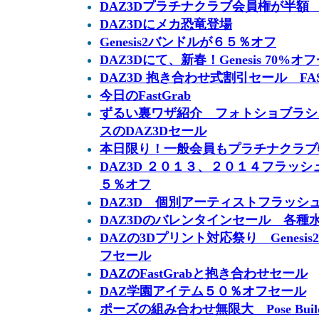
DAZ3Dプラチナクラブ会員権が半額
DAZ3Dにメカ恐竜登場
Genesis2バンドルが６５％オフ
DAZ3Dにて、新春！Genesis 70%オ
DAZ3D 抱き合わせ式割引セール FASH
今日のFastGrab
ずるい裏ワザ紹介 フォトショブラシ
スのDAZ3Dセール
本日限り！一般会員もプラチナクラブ
DAZ3D ２０１３、２０１４フラッ
５％オフ
DAZ3D 個別アーティストフラッシ
DAZ3Dのバレンタインセール 各種
DAZの3Dプリント対応祭り Genes
フセール
DAZのFastGrabと抱き合わせセール
DAZ学園アイテム５０％オフセール
ポーズの組み合わせ無限大 Pose Builder fr