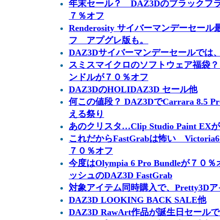
年末セール？ DAZ3Dのブラックフ
７％オフ
Renderosity サイバーマンデーセール最
フ アプグレ版も。
DAZ3Dサイバーマンデーセールでは、R
スミスマイクロのソフトウェア福袋？
ンドルが７０％オフ
DAZ3DのHOLIDAZ3D セール他
何この値段？ DAZ3DでCarrara 8.
える祭り
あのクリスタ…Clip Studio Pain
これだからFastGrabは怖い Victoria6
７０％オフ
今度はOlympia 6 Pro Bundle
ッシュのDAZ3D FastGrab
対象アイテム同時購入で、Pretty3
DAZ3D LOOKING BACK SALE他
DAZ3D RawArt作品が誕生日セー