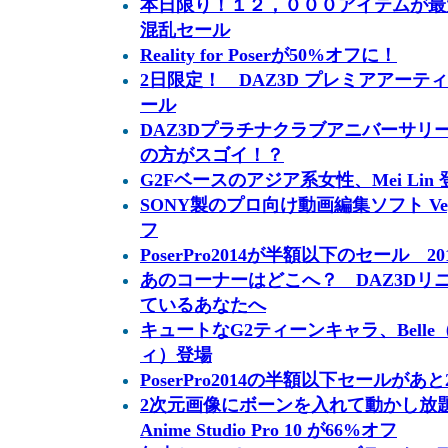
本日限り！１２，０００アイテムが最大
混乱セール
Reality for Poserが50%オフに！
2日限定！ DAZ3D プレミアアー
ール
DAZ3Dプラチナクラブアニバーサリ
の方がスゴイ！？
G2Fベースのアジア系女性、Mei Lin
SONY製のプロ向け動画編集ソフト Vegas
フ
PoserPro2014が半額以下のセール 201
あのコーナーはどこへ？ DAZ3Dリ
ているあなたへ
キュートなG2ティーンキャラ、Belle（
ィ）登場
PoserPro2014の半額以下セールがあ
2次元画像にボーンを入れて動かし放
Anime Studio Pro 10 が66%オフ