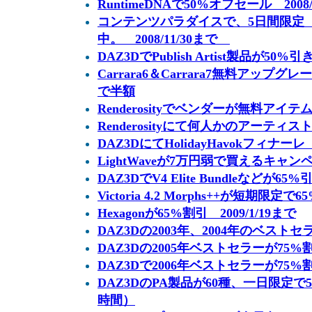
RuntimeDNAで50%オフセール 2008/
コンテンツパラダイスで、5日間限定 
中。 2008/11/30まで
DAZ3DでPublish Artist製品が50%引き
Carrara6＆Carrara7無料アップグ
で半額
Renderosityでベンダーが無料アイ
Renderosityにて何人かのアーティ
DAZ3DにてHolidayHavokフィナ
LightWaveが7万円弱で買えるキャン
DAZ3DでV4 Elite Bundleなどが65%引
Victoria 4.2 Morphs++が短期限定で
Hexagonが65%割引 2009/1/19まで
DAZ3Dの2003年、2004年のベストセ
DAZ3Dの2005年ベストセラーが75%
DAZ3Dで2006年ベストセラーが75%
DAZ3DのPA製品が60種、一日限定で50
時間）