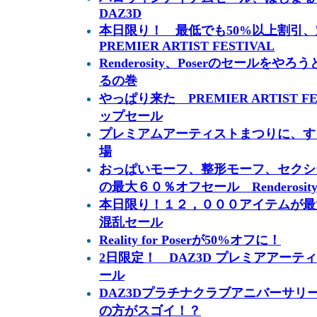
DAZ3D
本日限り！ 最低でも50%以上割引、対
PREMIER ARTIST FESTIVAL
Renderosity、Poserのセールをやろう
るの巻
やっぱり来た PREMIER ARTIST 
ップセール
プレミアムアーティストまつりに、す
場
おっぱいモーフ、整形モーフ、セクシーポ
の最大６０％オフセール Renderosit
本日限り！１２，０００アイテムが最大
混乱セール
Reality for Poserが50%オフに！
2日限定！ DAZ3D プレミアアー
ール
DAZ3Dプラチナクラブアニバーサリ
の方がスゴイ！？