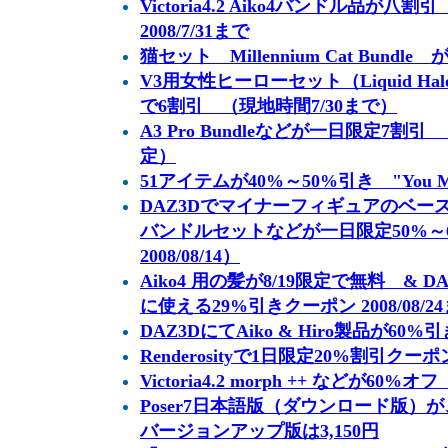
Victoria4.2 Aiko4バンドル品
2008/7/31まで
猫セット Millennium Cat Bundle 
V3用女性ヒーローセット（Liquid Halo
で6割引 （現地時間7/30まで）
A3 Pro Bundleなどが一日限定7割引 
定）
51アイテムが40%～50%引き "You M
DAZ3Dでマイナーフィギュアのベー
バンドルセットなどが一日限定50%～
2008/08/14）
Aiko4 用の髪が8/19限定で無料 & 
に使える29%引きクーポン 2008/08/2
DAZ3DにてAiko & Hiro製品が60%引き
Renderosityで1日限定20%割引クーポン
Victoria4.2 morph ++ などが60%オフ
Poser7日本語版（ダウンロード版）が、20
バージョンアップ版は3,150円