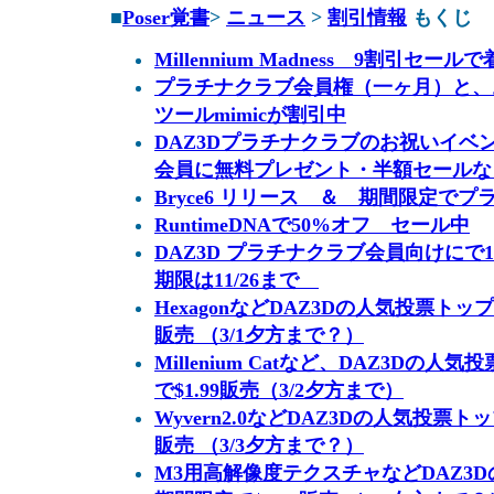
■
Poser覚書
>
ニュース
>
割引情報
もくじ
Millennium Madness 9割引セ
プラチナクラブ会員権（一ヶ月）と、
ツールmimicが割引中
DAZ3Dプラチナクラブのお祝いイベ
会員に無料プレゼント・半額セールな
Bryce6 リリース ＆ 期間限定でプ
RuntimeDNAで50%オフ セール中
DAZ3D プラチナクラブ会員向けにで
期限は11/26まで
HexagonなどDAZ3Dの人気投票トップ
販売 （3/1夕方まで？）
Millenium Catなど、DAZ3Dの
で$1.99販売（3/2夕方まで）
Wyvern2.0などDAZ3Dの人気投票ト
販売 （3/3夕方まで？）
M3用高解像度テクスチャなどDAZ3D