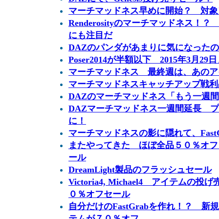
マーチマッドネス早めに開始？ 対象
Renderosityのマーチマッドネス！？ ３
にも注目だ
DAZのパンダがあまりに気になった
Poser2014が半額以下 2015年3月29
マーチマッドネス 最終週は、あのア
マーチマッドネスキャッチアップ戦利
DAZのマーチマッドネス「もう一週
DAZマーチマッドネス一週間延長 
に！
マーチマッドネスの影に隠れて、Fast
またやってきた ほぼ全品５０％オフ
ール
DreamLight製品のフラッシュセール
Victoria4, Michael4 アイテ
０％オフセール
自分だけのFastGrabを作れ！？ 
テムが７０％オフ