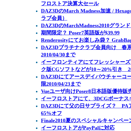
フロストア決算大セール
DAZ3DのMarch Madness加速 / H
ラブ会員）
DAZ3DのMarchMadness2010グラ
期間限定？ Poser7英語版が$39.99
Renderosityにてお楽しみ袋？ Gra
DAZ3Dプラチナクラブ会員向け 春系ア
2010/04/30まで
イーフロンティアにてフレッシャーズ
ク版CGソフトなどが10～20%引き 2010
DAZ3Dにてアースデイバウチャーコー
限2010/04/23まで
Vueユーザ向けPoser8日本語版優待販
イーフロストアにて、3DCGボーナ
DAZ3Dにて父の日サプライズ？ PA
65%オフ
Finale2010夏のスペシャルキャンペー
イーフロストアがPayPalに対応