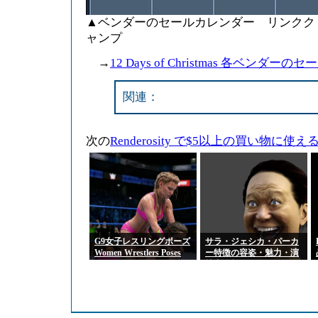
▲ベンダーのセールカレンダー リンクク
ャンプ
→
12 Days of Christmas 各ベンダー
関連：
次の
Renderosity で$5以上の買い物に
G9女子レスリングポーズ
サラ・ジェシカ・パーカ
Women Wrestlers Poses
ー特徴の容姿・魅力・演
for Genesis 9 Feminine
技力分析