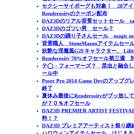
セクシーサイボーグも対象！ 28ア
Renderosityのクーポン配布
DAZ3Dのリアル背景セットセール taking 
DAZ3Dのゴツい男 セール？
DAZ3Dの踊り子さんセール magic mu
背景職人 StoneMasonアイテムセー
妖艶な淫魔風G2Fキャラクター、 Lilit
Renderosity 70%オフセール第三週
テ◯・フォーマーズ？ 昆虫と融合し
ール中
Poser Pro 2014 Game Devのアップ
終了
夏休み最後にRenderosityがブッ
が７０％オフセール
DAZ3D PREMIER ARTIST FES
料！？
DAZ3D プレミアアーティスト祭り継
ハロウィンアイテムセール、はじまる R