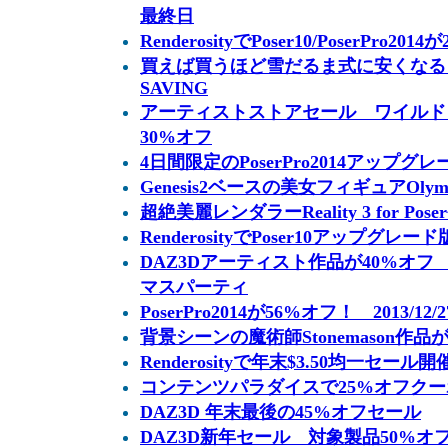
最終日
RenderosityでPoser10/PoserPro201
買えば買うほど雪だるま式に安くなる S
SAVING
アーティストストアセール ワイルド
30%オフ
4日間限定のPoserPro2014アップグ
Genesis2ベースの美女フィギュアOlym
超絶美麗レンダラーReality 3 for Pose
RenderosityでPoser10アップグ
DAZ3Dアーティスト作品が40%オフ DE
マスパーティ
PoserPro2014が56%オフ！ 2013/12/
背景シーンの魔術師Stonemason作品
Renderosityで年末$3.50均一セール開催
コンテンツパラダイスで25%オフクーポン 
DAZ3D 年末最後の45%オフセール
DAZ3D新年セール 対象製品50%オ