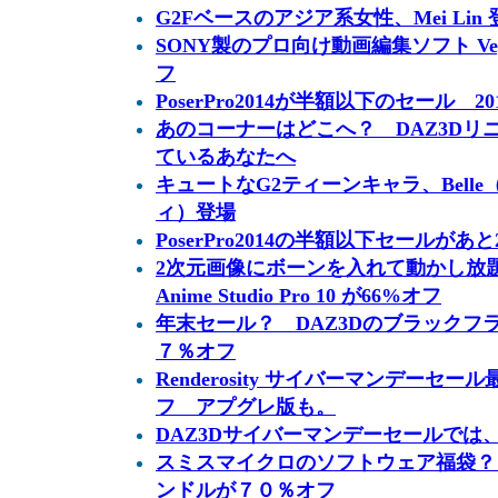
G2Fベースのアジア系女性、Mei Lin
SONY製のプロ向け動画編集ソフト Vegas
フ
PoserPro2014が半額以下のセール 201
あのコーナーはどこへ？ DAZ3Dリ
ているあなたへ
キュートなG2ティーンキャラ、Belle（
ィ）登場
PoserPro2014の半額以下セールがあ
2次元画像にボーンを入れて動かし放
Anime Studio Pro 10 が66%オフ
年末セール？ DAZ3Dのブラックフ
７％オフ
Renderosity サイバーマンデーセール最
フ アプグレ版も。
DAZ3Dサイバーマンデーセールでは、R
スミスマイクロのソフトウェア福袋？
ンドルが７０％オフ