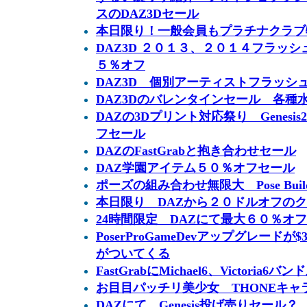
スのDAZ3Dセール
本日限り！一般会員もプラチナクラブ
DAZ3D ２０１３、２０１４フラッ
５％オフ
DAZ3D 個別アーティストフラッシ
DAZ3Dのバレンタインセール 各種
DAZの3Dプリント対応祭り Genes
フセール
DAZのFastGrabと抱き合わせセール
DAZ学園アイテム５０％オフセール
ポーズの組み合わせ無限大 Pose Builder fr
本日限り DAZから２０ドルオフの
24時間限定 DAZにて最大６０％オ
PoserProGameDevアップグレードが
がついてくる
FastGrabにMichael6、Victoria6
お目目パッチリ美少女 THONEキャラ
DAZにて、Genesis投げ売りセール？