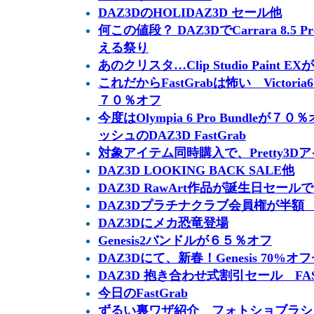
DAZ3DのHOLIDAZ3D セール他
何この値段？ DAZ3DでCarrara 8.
える祭り
あのクリスタ…Clip Studio Pain
これだからFastGrabは怖い Victoria6
７０％オフ
今度はOlympia 6 Pro Bundle
ッシュのDAZ3D FastGrab
対象アイテム同時購入で、Pretty3
DAZ3D LOOKING BACK SALE他
DAZ3D RawArt作品が誕生日セー
DAZ3Dプラチナクラブ会員権が半額
DAZ3Dにメカ恐竜登場
Genesis2バンドルが６５％オフ
DAZ3Dにて、新春！Genesis 70%オ
DAZ3D 抱き合わせ式割引セール FASH
今日のFastGrab
ずるい裏ワザ紹介 フォトショブラシ