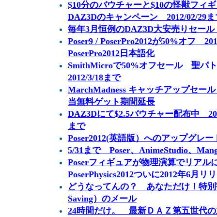
$10分のバウチャーと$10の怪獣フ
DAZ3Dのキャンペーン 2012/02/29
毎年3月恒例のDAZ3D大安売りセール Ma
Poser9 / PoserPro2012が50%オフ
PoserPro2012日本語化
SmithMicroで50%オフセール 
2012/3/18まで
MarchMadness キャッチアップセ
当無料ゲット期間延長
DAZ3Dにて$2.5バウチャー配布中 20
まで
Poser2012(英語版）へのアップグレー
5/31まで Poser、AnimeStudio、Man
Poserフィギュアが物理演算でリア
PoserPhysics2012ついに2012年6
どうなってんの？ あなただけ！特別割引オ
Saving）のメール
24時間だけ。 最新ＤＡＺ第五世代