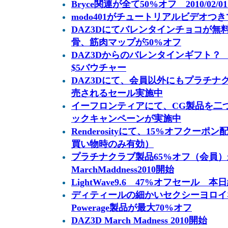
Bryce関連が全て50%オフ 2010/02/0
modo401がチュートリアルビデオつきで87,
DAZ3Dにてバレンタインチョコが無料＆
骨、筋肉マップが50%オフ
DAZ3Dからのバレンタインギフト？ 2
$5バウチャー
DAZ3Dにて、会員以外にもプラチナク
売されるセール実施中
イーフロンティアにて、CG製品を二
ックキャンペーンが実施中
Renderosityにて、15%オフクーポ
買い物時のみ有効）
プラチナクラブ製品65%オフ（会員
MarchMaddness2010開始
LightWave9.6 47%オフセール 本
ディティールの細かいセクシーヨロイ
Powerage製品が最大70%オフ
DAZ3D March Madness 2010開始