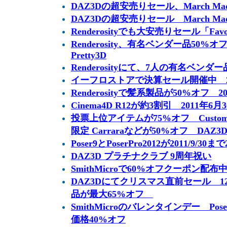
DAZ3Dの超安売りセール、March Mad
DAZ3Dの超安売りセール March Mad
Renderosityでも大安売りセール「Favorit
Renderosity、有名ベンダー品50
Pretty3D
Renderosityにて、7人の有名ベンダ
イーフロストアで決算セール開催中 2011
Renderosityで髪系製品が50%オフ 201
Cinema4D R12が約3割引 2011年6
投票上位アイテムが75%オフ Customer's
限定 Carraraなどが50%オフ DAZ3
Poser9とPoserPro2012が2011/9/30
DAZ3D プラチナクラブ 9周年祝い
SmithMicroで60%オフクーポン配布中。 
DAZ3Dにてクリスマス直前セール 12Day
品が最大65%オフ
SmithMicroのバレンタインデー PoserPr
価格40%オフ