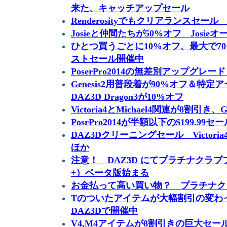
来た、キャッチアップセール
Renderosityでもクリアランスセール
Josieと仲間たちが50%オフ Josi
ひとつ買うごとに10%オフ、最大で7
ストセール開催中
PoserPro2014の無差別アップグレ
Genesis2用普段着が90%オフ＆特
DAZ3D Dragon3が10%オフ
Victoria4とMichael4関連が8割引き
PosrPro2014が半額以下の$199.99セール
DAZ3Dクリーニングセール Victoria4
ほか
注意！ DAZ3D にてプラチナクラブプラス
+）ベータ版始まる
お金払って高い買い物？ プラチナク
Tのついたアイテムが大幅割引の変わった
DAZ3Dで開催中
V4,M4アイテムが8割引きの巨大セール Su