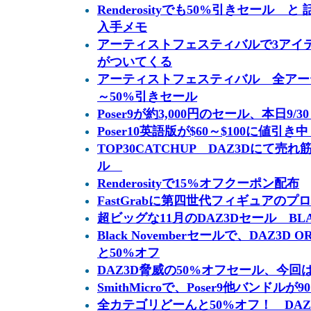
Renderosityでも50%引きセール 
入手メモ
アーティストフェスティバルで3アイテ
がついてくる
アーティストフェスティバル 全アー
～50%引きセール
Poser9が約3,000円のセール、本日9/3
Poser10英語版が$60～$100に値引き中 
TOP30CATCHUP DAZ3Dにて売
ル
Renderosityで15%オフクーポン配布
FastGrabに第四世代フィギュアのプ
超ビッグな11月のDAZ3Dセール BLA
Black Novemberセールで、DAZ3D
と50%オフ
DAZ3D脅威の50%オフセール、今
SmithMicroで、Poser9他バンドルが
全カテゴリどーんと50%オフ！ DAZ3D