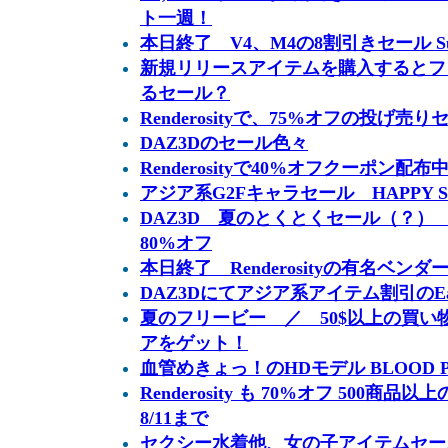
ト一週！
本日終了 V4、M4の8割引きセール Summe
新規リリースアイテムを購入するとフ
るセール？
Renderosityで、75%オフの投げ売
DAZ3Dのセール色々
Renderosityで40%オフクーポン配布
アジア系G2Fキャラセール HAPPY S
DAZ3D 夏のとくとくセール（？） 
80%オフ
本日終了 Renderosityの有名ベン
DAZ3Dにてアジア系アイテム割引のEaste
夏のフリービー ／ 50$以上の買い物でGe
アをゲット！
血管めきょっ！のHDモデル BLOOD 
Renderosity も 70%オフ 500商品以上
8/11まで
セクシー水着他、女の子アイテムセール Lo