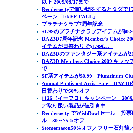
以下 2009/08/17まで
Renderosityで買い物をするとタ
ペーン「FREE FALL」
プラチナクラブ7周年記念
$1.99のプラチナクラブアイテムが$0.99に
DAZ3D7周年記念 Member's Choic
イテムが日替わりで$1.99に。
DAZ3Dのファンタジー系アイテムが2009/
DAZ3D Members Choice 2009 キャ
で
SF系アイテムが$0.99 Plumtinum Club 
Annual Published Artist Sal
日替わりで50%オフ
1126（イーフロ）キャンペーン 2009
ア取り扱い製品が値引き中
Renderosity でWishBowlセー
ル 30～75%オフ
Stomemason50%オフ／フリー石灯籠