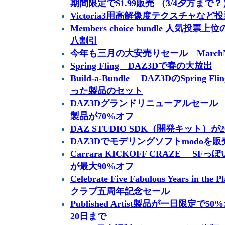
期間限定で$1.99販売 （3/4夕方まで？
Victoria3用高解像度テクスチャなど投
Members choice bundle 人気
八割引
今年も三月の大安売りセール MarchMa
Spring Fling DAZ3Dで春の大放出
Build-a-Bundle DAZ3DのSprin
った製品のセット
DAZ3Dグランドリニューアルセール V4 
製品が70%オフ
DAZ STUDIO SDK（開発キット）が
DAZ3Dでモデリングソフトmodoを販
Carrara KICKOFF CRAZE 
が最大90%オフ
Celebrate Five Fabulous Years in 
クラブ五周年記念セール
Published Artist製品が一日限定
20日まで