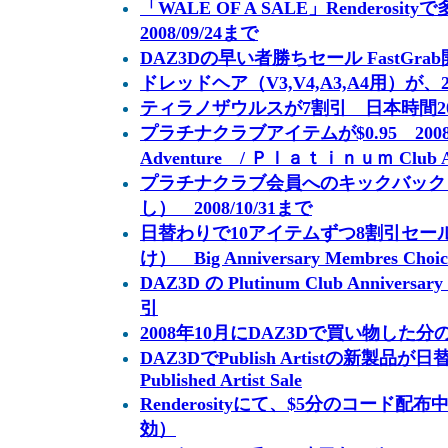
「WALE OF A SALE」Renderos
2008/09/24まで
DAZ3Dの早い者勝ちセール FastGra
ドレッドヘア（V3,V4,A3,A4用）が、20
ティラノザウルスが7割引 日本時間2008
プラチナクラブアイテムが$0.95 2008/10
Adventure / Ｐｌａｔｉｎｕｍ Club An
プラチナクラブ会員へのキックバック
し） 2008/10/31まで
日替わりで10アイテムずつ8割引セー
け） Big Anniversary Membres Choic
DAZ3D の Plutinum Club Anniversa
引
2008年10月にDAZ3Dで買い物した
DAZ3DでPublish Artistの新製品が
Published Artist Sale
Renderosityにて、$5分のコード配布
効）