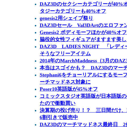
DAZ3Dのセクシーカテゴリーが40
タジーカテゴリーも40%オフ
genesis2用シェイプ祭り
DAZ3Dセール Val3DArtのエロフ
Genesis2 ボディモーフほかが40%オ
脇役的女性フィギュアがますます美しく！ 
DAZ3D LADIES NIGHT 「
そうなフリーアイテム
2014年のMarchMaddness（3月
本当はスゴイかも？ DAZ3Dのマー
Stephani6をチョーリアルにするモーフSte
ーチマッドネス対象に
Poser10英語版が45%オフ
コミックスタジオ英語版が日本語版の
たので衝動買い
決算期の投げ売り！？ 三日間だけ、Pos
6割引きで販売中
DAZ3Dのマーチマッドネス最終日 