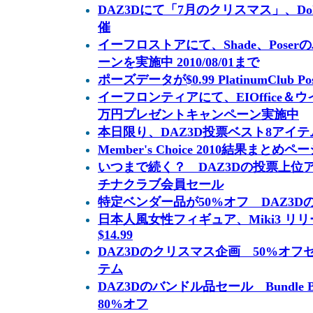
DAZ3Dにて「7月のクリスマス」、Dolla
催
イーフロストアにて、Shade、Pose
ーンを実施中 2010/08/01まで
ポーズデータが$0.99 PlatinumClub Pos
イーフロンティアにて、EIOffice＆
万円プレゼントキャンペーン実施中
本日限り、DAZ3D投票ベスト8アイテムが$1
Member's Choice 2010結果まとめペ
いつまで続く？ DAZ3Dの投票上位ア
チナクラブ会員セール
特定ベンダー品が50%オフ DAZ3Dの2010
日本人風女性フィギュア、Miki3 リリース
$14.99
DAZ3Dのクリスマス企画 50%オフ
テム
DAZ3Dのバンドル品セール Bundle
80%オフ