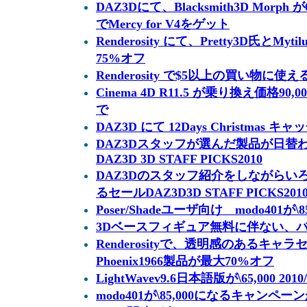
DAZ3Dにて、Blacksmith3D Mor
でMercy for V4をゲット
Renderosity にて、Pretty3D氏とM
75%オフ
Renderosity で$5以上の買い物に
Cinema 4D R11.5 が乗り換え価格90,
で
DAZ3D にて 12Days Christmas
DAZ3Dスタッフが選んだ製品が日替
DAZ3D 3D STAFF PICKS2010
DAZ3Dのスタッフ紹介をしながらい
るセールDAZ3D3D STAFF PICKS20
Poser/Shadeユーザ向け modo401が\85,
3Dベースフィギュア無料に伴ない、バ
Renderosityで、透明感のあるキ
Phoenix1966製品が最大70%オフ
LightWavev9.6日本語版が\65,000 2010
modo401が\85,000になるキャンペ