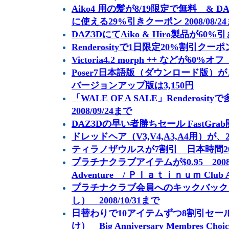
Aiko4 用の髪が8/19限定で無料 & 
に使える29%引きクーポン 2008/08/2
DAZ3DにてAiko & Hiro製品が60%引き
Renderosityで1日限定20%割引クーポン
Victoria4.2 morph ++ などが60%オフ
Poser7日本語版（ダウンロード版）が、20
バージョンアップ版は3,150円
「WALE OF A SALE」Renderos
2008/09/24まで
DAZ3Dの早い者勝ちセール FastGra
ドレッドヘア（V3,V4,A3,A4用）が、20
ティラノザウルスが7割引 日本時間2008
プラチナクラブアイテムが$0.95 2008/10
Adventure / Ｐｌａｔｉｎｕｍ Club An
プラチナクラブ会員へのキックバック
し） 2008/10/31まで
日替わりで10アイテムずつ8割引セー
け） Big Anniversary Membres Choic