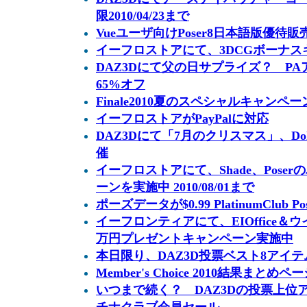
限2010/04/23まで
Vueユーザ向けPoser8日本語版優待販
イーフロストアにて、3DCGボーナ
DAZ3Dにて父の日サプライズ？ PA
65%オフ
Finale2010夏のスペシャルキャンペー
イーフロストアがPayPalに対応
DAZ3Dにて「7月のクリスマス」、Dolla
催
イーフロストアにて、Shade、Pose
ーンを実施中 2010/08/01まで
ポーズデータが$0.99 PlatinumClub Pos
イーフロンティアにて、EIOffice＆
万円プレゼントキャンペーン実施中
本日限り、DAZ3D投票ベスト8アイテムが$1
Member's Choice 2010結果まとめペ
いつまで続く？ DAZ3Dの投票上位ア