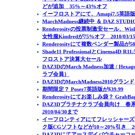
どが追加 35%～43%オフ
イーフロストアにて、Amapi7.5英語
MarchMadness継続中 ＆ DAZ STUDI
Renderosityの投票制激安セール、W
女性服Kindredが75%オフ 2010/03/
Renderosityにて複数ベンダー製品が50
Shade11 ProfessionalとCinema4D 
フロストア決算大セール
DAZ3DのMarch Madness加速 / H
ラブ会員）
DAZ3DのMarchMadness2010グラ
期間限定？ Poser7英語版が$39.99
Renderosityにてお楽しみ袋？ Gra
DAZ3Dプラチナクラブ会員向け 春系ア
2010/04/30まで
イーフロンティアにてフレッシャーズ
ク版CGソフトなどが10～20%引き 2010
DAZ3Dにてアースデイバウチャーコー