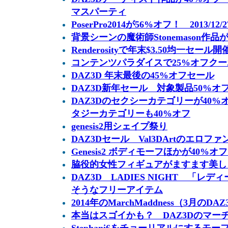
マスパーティ
PoserPro2014が56%オフ！ 2013/12/
背景シーンの魔術師Stonemason作品
Renderosityで年末$3.50均一セール開催
コンテンツパラダイスで25%オフクーポン 
DAZ3D 年末最後の45%オフセール
DAZ3D新年セール 対象製品50%オ
DAZ3Dのセクシーカテゴリーが40
タジーカテゴリーも40%オフ
genesis2用シェイプ祭り
DAZ3Dセール Val3DArtのエロフ
Genesis2 ボディモーフほかが40%オ
脇役的女性フィギュアがますます美しく！ 
DAZ3D LADIES NIGHT 「
そうなフリーアイテム
2014年のMarchMaddness（3月
本当はスゴイかも？ DAZ3Dのマー