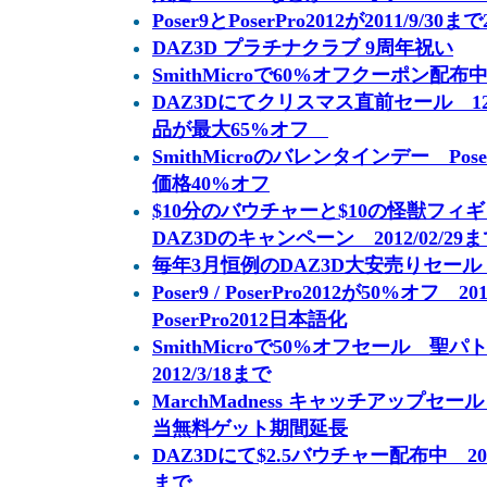
Poser9とPoserPro2012が2011/9/30
DAZ3D プラチナクラブ 9周年祝い
SmithMicroで60%オフクーポン配布中。 
DAZ3Dにてクリスマス直前セール 12Day
品が最大65%オフ
SmithMicroのバレンタインデー PoserPr
価格40%オフ
$10分のバウチャーと$10の怪獣フ
DAZ3Dのキャンペーン 2012/02/29
毎年3月恒例のDAZ3D大安売りセール Ma
Poser9 / PoserPro2012が50%オフ
PoserPro2012日本語化
SmithMicroで50%オフセール 
2012/3/18まで
MarchMadness キャッチアップセ
当無料ゲット期間延長
DAZ3Dにて$2.5バウチャー配布中 20
まで