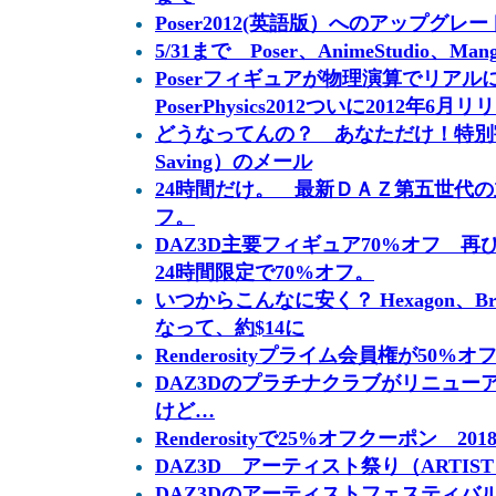
Poser2012(英語版）へのアップグレー
5/31まで Poser、AnimeStudio、Man
Poserフィギュアが物理演算でリア
PoserPhysics2012ついに2012年6
どうなってんの？ あなただけ！特別割引オ
Saving）のメール
24時間だけ。 最新ＤＡＺ第五世代
フ。
DAZ3D主要フィギュア70%オフ 
24時間限定で70%オフ。
いつからこんなに安く？ Hexagon、
なって、約$14に
Renderosityプライム会員権が50%オ
DAZ3Dのプラチナクラブがリニュー
けど…
Renderosityで25%オフクーポン 20
DAZ3D アーティスト祭り（ARTIST 
DAZ3Dのアーティストフェスティバ