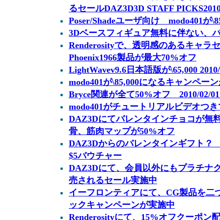
るセールDAZ3D3D STAFF PICKS20
Poser/Shadeユーザ向け modo401が\85,
3Dベースフィギュア無料に伴ない、バ
Renderosityで、透明感のあるキ
Phoenix1966製品が最大70%オフ
LightWavev9.6日本語版が\65,000 2010
modo401が\85,000になるキャンペ
Bryce関連が全て50%オフ 2010/02/0
modo401がチュートリアルビデオつきで87,
DAZ3Dにてバレンタインチョコが無料＆
骨、筋肉マップが50%オフ
DAZ3Dからのバレンタインギフト？ 2
$5バウチャー
DAZ3Dにて、会員以外にもプラチナク
売されるセール実施中
イーフロンティアにて、CG製品を二
ックキャンペーンが実施中
Renderosityにて、15%オフクーポ