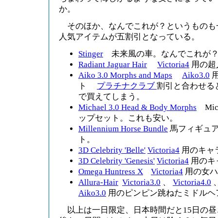
か。
そのほか、なんでこれが？というものも
人気アイテムが五割引となっている。
Stinger
未来風の車。なんでこれが
Radiant Jaguar Hair
Victoria4
用の超
Aiko 3.0 Morphs and Maps
Aiko3.0
ト
プラチナクラブ
割引と合わせると
で買えてしまう。
Michael 3.0 Head & Body Morphs
Mic
ップセット。これも安い。
Millennium Horse Bundle
馬フィギュ
ト。
3D Celebrity 'Belle'
Victoria4
用のキャ
3D Celebrity 'Genesis'
Victoria4
用のキ
Omega Huntress X
Victoria4
用の女ハ
Allura-Hair
Victoria3.0
、
Victoria4.0
、
Aiko3.0
用のピンピン跳ねたミドルヘ
以上は一日限定、日本時間だと15日の昼