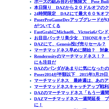
ポーズの組み合わせ無限大 Pose Builder fr
本日限り DAZから２０ドルオフの
24時間限定 DAZにて最大６０％オ
PoserProGameDevアップグレードが
がついてくる
FastGrabにMichael6、Victoria6
お目目パッチリ美少女 THONEキャラ
DAZにて、Genesis投げ売りセール？
マーチマッドネス早めに開始？ 対象
Renderosityのマーチマッドネス！？ ３
にも注目だ
DAZのパンダがあまりに気になった
Poser2014が半額以下 2015年3月29
マーチマッドネス 最終週は、あのア
マーチマッドネスキャッチアップ戦利
DAZのマーチマッドネス「もう一週
DAZマーチマッドネス一週間延長 
に！