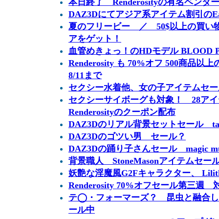
本日終了 Renderosityの有名ベン
DAZ3Dにてアジア系アイテム割引のEaste
夏のフリービー ／ 50$以上の買い物でGe
アをゲット！
血管めきょっ！のHDモデル BLOOD 
Renderosity も 70%オフ 500商品以上
8/11まで
セクシー水着他、女の子アイテムセール Lo
セクシーサイボーグも対象！ 28ア
Renderosityのクーポン配布
DAZ3Dのリアル背景セットセール taking 
DAZ3Dのゴツい男 セール？
DAZ3Dの踊り子さんセール magic mu
背景職人 StoneMasonアイテムセー
妖艶な淫魔風G2Fキャラクター、 Lilit
Renderosity 70%オフセール第三週
テ◯・フォーマーズ？ 昆虫と融合し
ール中