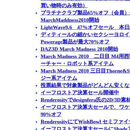
買い物時のみ有効）
プラチナクラブ製品65%オフ（会員
MarchMaddness2010開始
LightWave9.6 47%オフセール 本
ディティールの細かいセクシーヨロイ
Powerage製品が最大70%オフ
DAZ3D March Madness 2010開始
March Madness 2010 二日目 
ーチャー・ロボット系アイテム
March Madness 2010 三日目Thor
ジー系アイテム
投票結果で対象製品がどんどん安くなるセー
イーフロストア決算セール開催中
Renderosityでdesignfera氏の2D
イーフロストア決算大セールで、ワケ
90%オフ
RenderosityにてWishBowl セミフ
イーフロストア決算大セールにShadeア