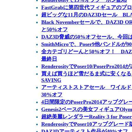
Renderosityで15%オフクーポン配布
FastGrabに第四世代フィギュアのプ
超ビッグな11月のDAZ3Dセール BLA
Black Novemberセールで、DAZ3D
と50%オフ
DAZ3D脅威の50%オフセール、今
SmithMicroで、Poser9他バンドルが
全カテゴリどーんと50%オフ！ DAZ3D
最終日
RenderosityでPoser10/PoserPro201
買えば買うほど雪だるま式に安くなる S
SAVING
アーティストストアセール ワイルド
30%オフ
4日間限定のPoserPro2014アップグ
Genesis2ベースの美女フィギュアOlym
超絶美麗レンダラーReality 3 for Pose
RenderosityでPoser10アップグ
DAZ3Dアーティスト作品が40%オフ DE