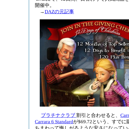
開催中。
→
DAZの元記事
プラチナクラブ
割引と合わせると、
Carr
Carrara 6 Standard
が$69.72という、すで
ちまわって悔しがるような安さになってい