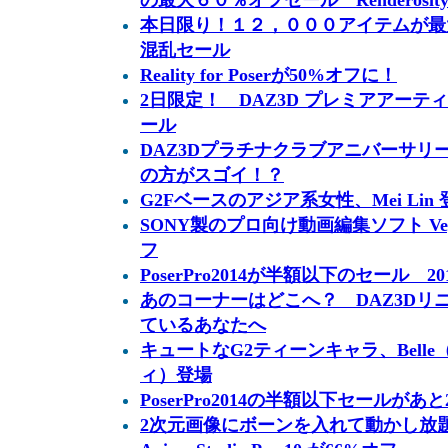
の最大６０％オフセール Renderosit
本日限り！１２，０００アイテムが最大
混乱セール
Reality for Poserが50%オフに！
2日限定！ DAZ3D プレミアアー
ール
DAZ3Dプラチナクラブアニバーサリ
の方がスゴイ！？
G2Fベースのアジア系女性、Mei Lin
SONY製のプロ向け動画編集ソフト Vegas
フ
PoserPro2014が半額以下のセール 201
あのコーナーはどこへ？ DAZ3Dリ
ているあなたへ
キュートなG2ティーンキャラ、Belle（
ィ）登場
PoserPro2014の半額以下セールがあ
2次元画像にボーンを入れて動かし放