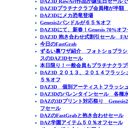
DAZ3D RawArt作品が誕生日セー
DAZ3Dプラチナクラブ会員権が半額
DAZ3Dにメカ恐竜登場
Genesis2バンドルが６５％オフ
DAZ3Dにて、新春！Genesis 70%オ
DAZ3D 抱き合わせ式割引セール FASH
今日のFastGrab
ずるい裏ワザ紹介 フォトショブラシ
スのDAZ3Dセール
本日限り！一般会員もプラチナクラブ
DAZ3D ２０１３、２０１４フラッ
５％オフ
DAZ3D 個別アーティストフラッシ
DAZ3Dのバレンタインセール 各種
DAZの3Dプリント対応祭り Genes
フセール
DAZのFastGrabと抱き合わせセール
DAZ学園アイテム５０％オフセール