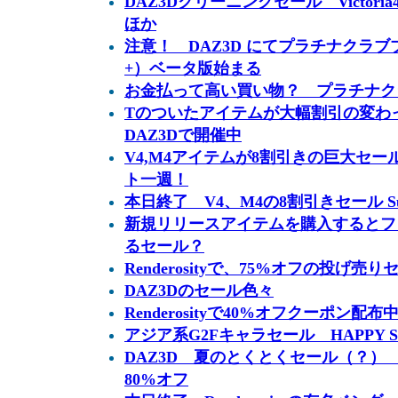
DAZ3Dクリーニングセール Victoria4
ほか
注意！ DAZ3D にてプラチナクラブプラス
+）ベータ版始まる
お金払って高い買い物？ プラチナク
Tのついたアイテムが大幅割引の変わった
DAZ3Dで開催中
V4,M4アイテムが8割引きの巨大セール Su
ト一週！
本日終了 V4、M4の8割引きセール Summe
新規リリースアイテムを購入するとフ
るセール？
Renderosityで、75%オフの投げ売
DAZ3Dのセール色々
Renderosityで40%オフクーポン配布
アジア系G2Fキャラセール HAPPY S
DAZ3D 夏のとくとくセール（？） 
80%オフ