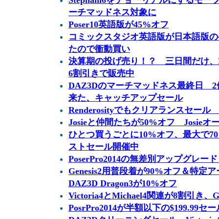
Stephani6をチョーリアルにするモーフSte
ーチマッドネス対象に
Poser10英語版が45%オフ
コミックスタジオ英語版が日本語版の
たので衝動買い
決算期の投げ売り！？ 三日間だけ、Pos
6割引きで販売中
DAZ3Dのマーチマッドネス最終日 
来た、キャッチアップセール
Renderosityでもクリアランスセール
Josieと仲間たちが50%オフ Josi
ひとつ買うごとに10%オフ、最大で7
ストセール開催中
PoserPro2014の無差別アップグレ
Genesis2用普段着が90%オフ＆特
DAZ3D Dragon3が10%オフ
Victoria4とMichael4関連が8割引き
PosrPro2014が半額以下の$199.99セール