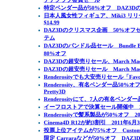
チナクラブ会員セール
特定ベンダー品が50%オフ DAZ3Dの2010
日本人風女性フィギュア、Miki3 リリース
$14.99
DAZ3Dのクリスマス企画 50%オフ
テム
DAZ3Dのバンドル品セール Bundle
80%オフ
DAZ3Dの超安売りセール、March Mad
DAZ3Dの超安売りセール March Mad
Renderosityでも大安売りセール「Favorit
Renderosity、有名ベンダー品50
Pretty3D
Renderosityにて、7人の有名ベンダ
イーフロストアで決算セール開催中 2011
Renderosityで髪系製品が50%オフ 201
Cinema4D R12が約3割引 2011年6
投票上位アイテムが75%オフ Customer's
限定 Carraraなどが50%オフ DAZ3