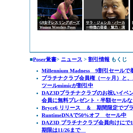
G9女子レスリングポーズ
サラ・ジェシカ・パーカ
Women Wrestlers Poses
ー特徴の容姿・魅力・演
for Genesis 9 Feminine
技力分析
■
Poser覚書
>
ニュース
>
割引情報
もくじ
Millennium Madness 9割引セ
プラチナクラブ会員権（一ヶ月）と、
ツールmimicが割引中
DAZ3Dプラチナクラブのお祝いイベ
会員に無料プレゼント・半額セールな
Bryce6 リリース ＆ 期間限定でプ
RuntimeDNAで50%オフ セール中
DAZ3D プラチナクラブ会員向けにで
期限は11/26まで