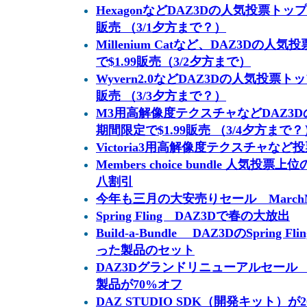
HexagonなどDAZ3Dの人気投票トップ
販売 （3/1夕方まで？）
Millenium Catなど、DAZ3Dの
で$1.99販売（3/2夕方まで）
Wyvern2.0などDAZ3Dの人気投票ト
販売 （3/3夕方まで？）
M3用高解像度テクスチャなどDAZ3D
期間限定で$1.99販売 （3/4夕方まで？
Victoria3用高解像度テクスチャなど投
Members choice bundle 人気
八割引
今年も三月の大安売りセール MarchMa
Spring Fling DAZ3Dで春の大放出
Build-a-Bundle DAZ3DのSprin
った製品のセット
DAZ3Dグランドリニューアルセール V4 
製品が70%オフ
DAZ STUDIO SDK（開発キット）が