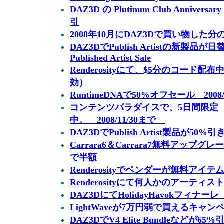
DAZ3D の Plutinum Club Anniversa
引
2008年10月にDAZ3Dで買い物した
DAZ3DでPublish Artistの新製品が
Published Artist Sale
Renderosityにて、$5分のコード配布
効）
RuntimeDNAで50%オフセール 2008/
コンテンツパラダイスで、5日間限定 
中。 2008/11/30まで
DAZ3DでPublish Artist製品が50%引き
Carrara6＆Carrara7無料アップグ
で半額
Renderosityでベンダーが無料アイ
Renderosityにて何人かのアーティ
DAZ3DにてHolidayHavokフィナ
LightWaveが7万円弱で買えるキャン
DAZ3DでV4 Elite Bundleなどが65%引