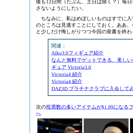
後も12日間（たぶん、土日は除く？）毎
さないようにしたい。
ちなみに、私はめぼしいものはすでに入
のところは見逃すことにしておく。ああ、
と少しだけ悔しがりつつ今回の覚書を終わ
関連：
Aiko3.0フィギュア紹介
なんと無料でゲットできる、美しい
ギュア Victoria3.0
Victoria4 紹介
Victoria4 紹介
DAZ3D プラチナクラブに入会して
次の
投票数の多いアイテムが$1.99にな
へ