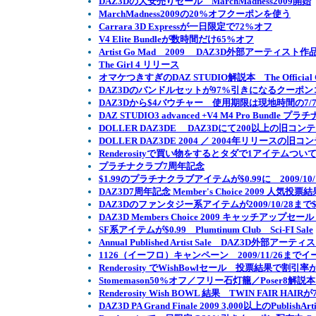
DAZ3Dの大安売りセール MarchMadness2009開始
MarchMadness2009の20%オフクーポンを使う
Carrara 3D Expressが一日限定で72%オフ
V4 Elite Bundleが数時間だけ65%オフ
Artist Go Mad 2009 DAZ3D外部アーティス
The Girl 4 リリース
オマケつきすぎのDAZ STUDIO解説本 The Official Guide t
DAZ3Dのバンドルセットが97%引きになるクーポン
DAZ3Dから$4バウチャー 使用期限は現地時間の7/
DAZ STUDIO3 advanced +V4 M4 Pro Bund
DOLLER DAZ3DE DAZ3Dにて200以上の旧コンテン
DOLLER DAZ3DE 2004 ／ 2004年リリースの旧コン
Renderosityで買い物をするとタダで1アイテムつい
プラチナクラブ7周年記念
$1.99のプラチナクラブアイテムが$0.99に 2009/10
DAZ3D7周年記念 Member's Choice 2009 人
DAZ3Dのファンタジー系アイテムが2009/10/28まで$0
DAZ3D Members Choice 2009 キャッチアップセール 
SF系アイテムが$0.99 Plumtinum Club Sci-FI Sale
Annual Published Artist Sale DAZ3D
1126（イーフロ）キャンペーン 2009/11/26
Renderosity でWishBowlセール 投票結果で割
Stomemason50%オフ／フリー石灯籠／Poser8
Renderosity Wish BOWL 結果 TWIN FAIR HAI
DAZ3D PA Grand Finale 2009 3,000以上のPublish