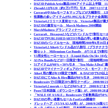
DAZ3D Publish Artist製品1000アイテム以上半額 
Zbrsuh3.1が$120（約1万3千円）引き 2007/12/17
Carrara6やAikoモーフ＆マップなどが大幅割引 12Days 
投票数の多いアイテムが$1.99になるプラチナ会員
Victoria4.2リリース直前セール Victoria4製品が
DAZ3Dの激安セール March Madness 2008開始
MarchMadness グランドフィナーレ
Carrara6、Hexagon2.5などがバンドルで7割引セール
DAZ3DでPUBLISHED ARTIST作品の早い者勝
DAZ3Dのバンドルセール 現地時間2008年6月16日
Victoria4.2 Aiko4バンドル品が八割引（プラチナクラ
猫セット Millennium Cat Bundle が7/31まで8割引
V3用女性ヒーローセット（Liquid Halo On Sky 
A3 Pro Bundleなどが一日限定7割引 （現地時間2008
51アイテムが40%～50%引き "You Make A Deal
DAZ3Dでマイナーフィギュアのベース・モーフ・テクス
Aiko4 用の髪が8/19限定で無料 & DAZ3Dで$29
DAZ3DにてAiko & Hiro製品が60%引き 2008/08/
Renderosityで1日限定20%割引クーポン 2008/08/
Victoria4.2 morph ++ などが60%オフ 2008/8/27ま
Poser7日本語版（ダウンロード版）が、2008/09/28
「WALE OF A SALE」Renderosityで多数商品が50%
DAZ3Dの早い者勝ちセール FastGrab開催中
ドレッドヘア（V3,V4,A3,A4用）が、2008/9/26限り
ティラノザウルスが7割引 日本時間2008/09/274時