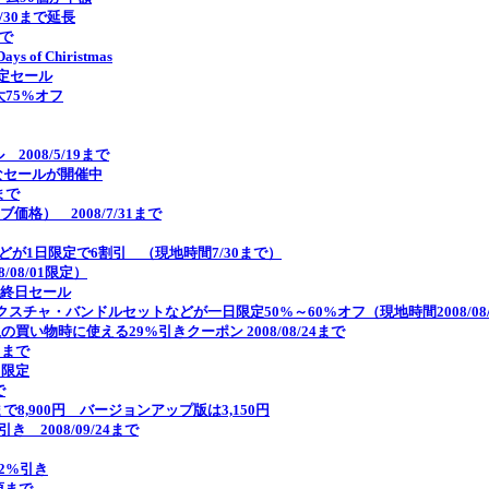
11/30まで延長
まで
of Chiristmas
限定セール
最大75%オフ
 2008/5/19まで
ち的なセールが開催中
まで
ブ価格） 2008/7/31まで
16)などが1日限定で6割引 （現地時間7/30まで）
/08/01限定）
"最終日セール
チャ・バンドルセットなどが一日限定50%～60%オフ（現地時間2008/08/
以上の買い物時に使える29%引きクーポン 2008/08/24まで
23まで
21限定
で
まで8,900円 バージョンアップ版は3,150円
引き 2008/09/24まで
72%引き
頃まで