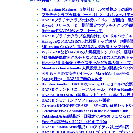
■
Poser覚書
>
ニュース
>
割引情報
もくじ
Millennium Madness 9割引セールで着物ふうの服
プラチナクラブ会員権（一ヶ月）と、おしゃべりモーシ
DAZ3Dプラチナクラブのお祝いイベントが開始 
Bryce6 リリース ＆ 期間限定でプラチナクラブ価格
RuntimeDNAで50%オフ セール中
DAZ3D プラチナクラブ会員向けにで10ドルバウチ
HexagonなどDAZ3Dの人気投票トップ10が、超期間限
Millenium Catなど、DAZ3Dの人気投票トップ10
Wyvern2.0などDAZ3Dの人気投票トップ10が、超期
M3用高解像度テクスチャなどDAZ3Dの人気投票トップ
Victoria3用高解像度テクスチャなど投票人気トップ10
Members choice bundle 人気投票上位の製品が
今年も三月の大安売りセール MarchMadness開催
Spring Fling DAZ3Dで春の大放出
Build-a-Bundle DAZ3DのSpring Fling
DAZ3Dグランドリニューアルセール V4 Pro Bun
DAZ STUDIO SDK（開発キット）が2007年8月27
DAZ3Dでモデリングソフトmodoを販売
Carrara KICKOFF CRAZE SFっぽい背景セ
Celebrate Five Fabulous Years in the Pla
Published Artist製品が一日限定で50%オフになる
Poser7日本語版が2007/11/26まで半額
DAZ3D Publish Artist製品1000アイテム以上が半
DAZ3D HLOLIDAYS SPECIAL プラチナクラブア