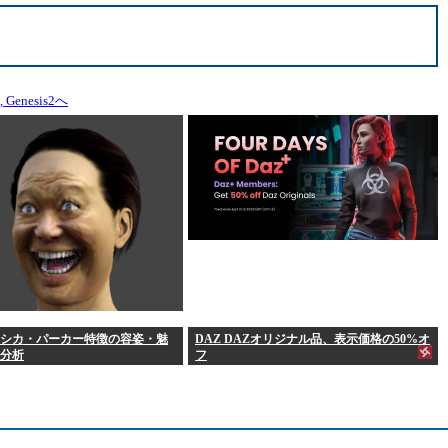
Genesis2へ
シカ・パーカー特徴の容姿・魅
DAZ DAZオリジナル品、表示価格の50%オ
分析
フ