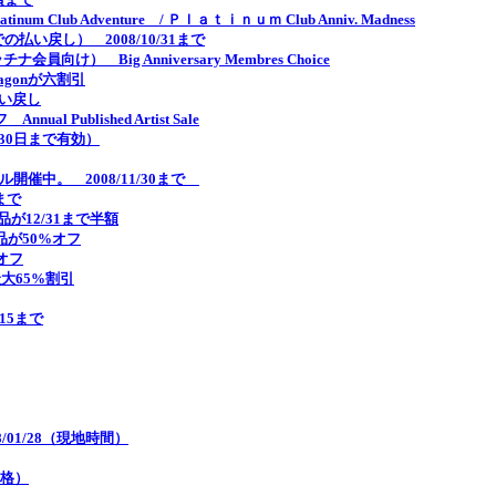
m Club Adventure / Ｐｌａｔｉｎｕｍ Club Anniv. Madness
い戻し） 2008/10/31まで
） Big Anniversary Membres Choice
Hexagonが六割引
払い戻し
al Published Artist Sale
1月30日まで有効）
催中。 2008/11/30まで
1まで
品が12/31まで半額
品が50%オフ
%オフ
最大65%割引
/15まで
/01/28（現地時間）
価格）