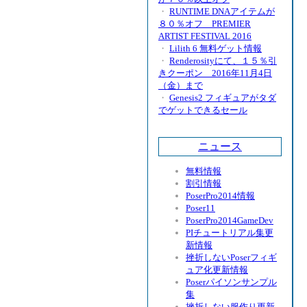
・
RUNTIME DNAアイテムが
８０％オフ PREMIER
ARTIST FESTIVAL 2016
・
Lilith 6 無料ゲット情報
・
Renderosityにて、１５％引
きクーポン 2016年11月4日
（金）まで
・
Genesis2 フィギュアがタダ
でゲットできるセール
ニュース
無料情報
割引情報
PoserPro2014情報
Poser11
PoserPro2014GameDev
PIチュートリアル集更
新情報
挫折しないPoserフィギ
ュア化更新情報
Poserパイソンサンプル
集
挫折しない服作り更新