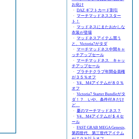
お化け
・
DAZ ギフトカード割引
・
マーチマッドネススター
ト！
・
マッドネスにまたおかしな
衣装が登場
・
マッドネスアイテム買う
と、Victoria7がタダ
・
マーチマッドネス中間キャ
ッチアップセール
・
マーチマッドネス キャッ
チアップセール
・
プラチナクラブ年間会員権
が３５％オフ
・
V4、M4アイテムが８０％
オフ
・
Victoria7 Starter Bundleがタ
ダ！？ いや、条件付きだけ
ど…
・
夏のマーチマッドネス？
・
V4、M4アイテムが＄４セ
ール
・
FAST GRAB MEGA Genesis,
第四世代、第三世代アイテム
が７０％以上オフ