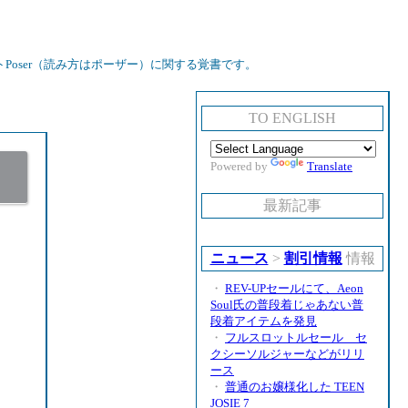
oser（読み方はポーザー）に関する覚書です。
TO ENGLISH
Powered by
Translate
最新記事
ニュース
>
割引情報
情報
・
REV-UPセールにて、Aeon
Soul氏の普段着じゃあない普
段着アイテムを発見
・
フルスロットルセール セ
クシーソルジャーなどがリリ
ース
・
普通のお嬢様化した TEEN
JOSIE 7