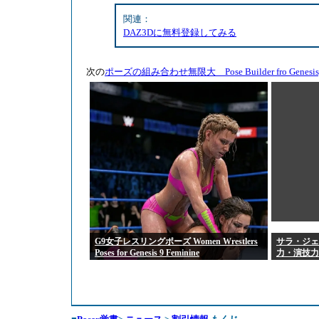
関連：
DAZ3Dに無料登録してみる
次の
ポーズの組み合わせ無限大 Pose Builder fro Genesis, 
G9女子レスリングポーズ Women Wrestlers
サラ・ジェ
Poses for Genesis 9 Feminine
力・演技力