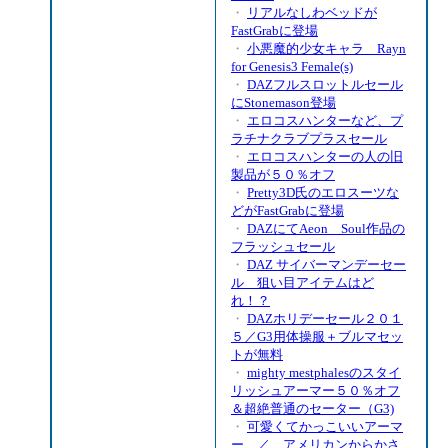
・
リアルなしわベッドが
FastGrabに登場
・
小悪魔的少女キャラ Rayn
for Genesis3 Female(s)
・
DAZフルスロットルセール
にStonemason登場
・
エロコスハンターなど、プ
ラチナクラブプラスセール
・
エロコスハンターの人の旧
製品が５０％オフ
・
Pretty3D氏のエロスーツな
どがFastGrabに登場
・
DAZにてAeon Soul作品の
フラッシュセール
・
DAZ サイバーマンデーセー
ル 狙い目アイテムはど
れ！？
・
DAZホリデーセール２０１
５／G3用体操服＋ブルマセッ
トが無料
・
mighty mestphalesのスタイ
リッシュアーマー５０％オフ
＆超絶普通のセーター（G3)
・
可愛くてかっこいいアーマ
ー ／ アメリカンからかさ