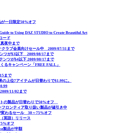
ト作品が一日限定50%オフ
o Using DAZ STUDIO to Create Beautiful Art
コード
7真夜中まで
le プラチナクラブ会員向けセール中 2009/07/31まで
ツが$3以下 2009/08/17まで
テンツが$4以下 2009/08/17まで
てくるキャンペーン「FREE FALL」
/15まで
気投票結果の上位7アイテムが日替わりで$1.99に。
.99
2009/11/02まで
外部アーティストの製品が日替わりで50%オフ
までイーフロンティア取り扱い製品が値引き中
引率が変わるセール 30～75%オフ
解説本（英語）リリース
Rが75%オフ
Artist製品が半額