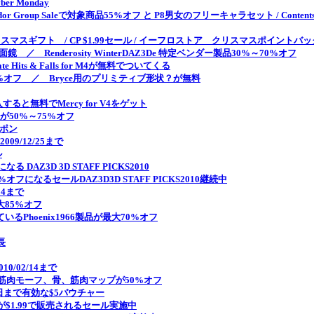
r Monday
ndor Group Saleで対象商品55%オフ と P8男女のフリーキャラセット / ContentsPa
クリスマスギフト / CP $1.99セール / イーフロストア クリスマスポイントバッ
／ Renderosity WinterDAZ3De 特定ベンダー製品30%～70%オフ
iMate Hits & Falls for M4が無料でついてくる
ロダクトが55%オフ ／ Bryce用のプリミティブ形状？が無料
購入すると無料でMercy for V4をゲット
品数点が50%～75%オフ
ーポン
009/12/25まで
ル
AZ3D 3D STAFF PICKS2010
になるセールDAZ3D3D STAFF PICKS2010継続中
/24まで
85%オフ
いるPhoenix1966製品が最大70%オフ
長
0/02/14まで
4用筋肉モーフ、骨、筋肉マップが50%オフ
5日まで有効な$5バウチャー
$1.99で販売されるセール実施中