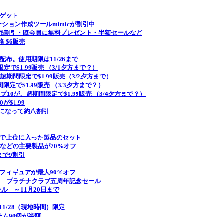
をゲット
ョン作成ツールmimicが割引中
製品割引・既会員に無料プレゼント・半額セールなど
 $6販売
ャ配布。使用期限は11/26まで
定で$1.99販売 （3/1夕方まで？）
が、超期間限定で$1.99販売（3/2夕方まで）
間限定で$1.99販売 （3/3夕方まで？）
10が、超期間限定で$1.99販売 （3/4夕方まで？）
が$1.99
パックになって約八割引
セールの投票で上位に入った製品のセット
dleなどの主要製品が70%オフ
日まで9割引
ットやフィギュアが最大90%オフ
tinum Club － プラチナクラブ五周年記念セール
セール ～11月20日まで
額 11/28（現地時間）限定
イテム90個が半額