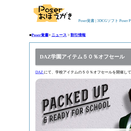
Poser覚書 | 3DCGソフト Poser
■
Poser覚書
>
ニュース
>
割引情報
DAZ学園アイテム５０％オフセール
DAZ
にて、学校アイテムの５０％オフセールを開催し