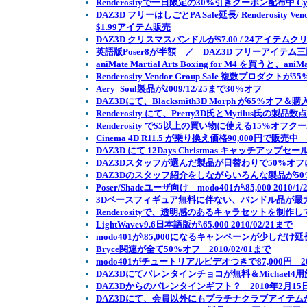
Renderosityで一日限定の30%引きクーポン配布中 Cybe
DAZ3D フリーはしごとPA Sale延長/ Renderosity Ve
$1.99アイテム販売
DAZ3D クリスマスバンドルが$7.00 / 24アイテム
英語版Poser8が半額 ／ DAZ3D フリーアイテム三面鏡 
aniMate Martial Arts Boxing for M4 を買うと、an
Renderosity Vendor Group Sale 複数プ
Aery_Soul製品が2009/12/25まで30%オフ
DAZ3Dにて、Blacksmith3D Morph が65%オフ＆
Renderosity にて、Pretty3D氏とMytilus氏の製
Renderosity で$5以上の買い物に使える15%オフク
Cinema 4D R11.5 が乗り換え価格90,000円で販売中 2
DAZ3D にて 12Days Christmas キャッチアップセー
DAZ3Dスタッフが選んだ製品が日替わりで50%オフになる D
DAZ3Dのスタッフ紹介をしながらいろんな製品が50%オフ
Poser/Shadeユーザ向け modo401が\85,000 2010/1
3Dベースフィギュア無料に伴ない、バンドル品が最大
Renderosityで、透明感のあるキャラセットを制作して
LightWavev9.6日本語版が\65,000 2010/02/21まで
modo401が\85,000になるキャンペーンが少しだけ延
Bryce関連が全て50%オフ 2010/02/01まで
modo401がチュートリアルビデオつきで87,000円 201
DAZ3Dにてバレンタインチョコが無料＆Michael
DAZ3Dからのバレンタインギフト？ 2010年2月1
DAZ3Dにて、会員以外にもプラチナクラブアイテムが