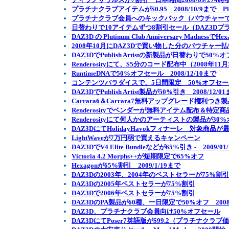
プラチナクラブアイテムが$0.95 2008/10/9まで Platinu
プラチナクラブ会員へのキックバック（バウチャーでの払
日替わりで10アイテムずつ8割引セール（DAZ3Dプラチナ会員向け
DAZ3D の Plutinum Club Anniversary Madnessで
2008年10月にDAZ3Dで買い物した分のバウチャー
DAZ3DでPublish Artistの新製品が日替わりで50%オフ Annu
Renderosityにて、$5分のコード配布中（2008年1
RuntimeDNAで50%オフセール 2008/12/10まで
コンテンツパラダイスで、5日間限定 50%オフセール開
DAZ3DでPublish Artist製品が50%引き 2008/12/0
Carrara6＆Carrara7無料アップグレード権利つき製
Renderosityでベンダーが無料アイテム配布＆特定商
Renderosityにて何人かのアーティストの製品が30
DAZ3DにてHolidayHavokフィナーレ 対象商品が
LightWaveが7万円弱で買えるキャンペーン
DAZ3DでV4 Elite Bundleなどが65%引き - 2009/01
Victoria 4.2 Morphs++が短期限定で65%オフ
Hexagonが65%割引 2009/1/19まで
DAZ3Dの2003年、2004年のベストセラーが75%割引
DAZ3Dの2005年ベストセラーが75%割引
DAZ3Dで2006年ベストセラーが75%割引
DAZ3DのPA製品が60種、一日限定で50%オフ 2008
DAZ3D、プラチナクラブ会員向け50%オフセール
DAZ3DにてPoser7英語版が$99.2（プラチナクラブ