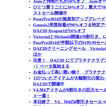
Josieと仲間たちが50%オフ Josi
ひとつ買うごとに10%オフ、最大で7
ストセール開催中
PoserPro2014の無差別アップグレ
Genesis2用普段着が90%オフ＆特
DAZ3D Dragon3が10%オフ
Victoria4とMichael4関連が8割引き
PosrPro2014が半額以下の$199.99セール
DAZ3Dクリーニングセール Victoria4
ほか
注意！ DAZ3D にてプラチナクラブプラス
+）ベータ版始まる
お金払って高い買い物？ プラチナク
Tのついたアイテムが大幅割引の変わった
DAZ3Dで開催中
V4,M4アイテムが8割引きの巨大セール Su
ト一週！
本日終了 V4、M4の8割引きセール Summe