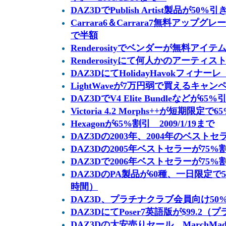
DAZ3DでPublish Artist製品が50%引き
Carrara6＆Carrara7無料アップグ
で半額
Renderosityでベンダーが無料アイ
Renderosityにて何人かのアーティ
DAZ3DにてHolidayHavokフィナ
LightWaveが7万円弱で買えるキャン
DAZ3DでV4 Elite Bundleなどが65%引
Victoria 4.2 Morphs++が短期限定で
Hexagonが65%割引 2009/1/19まで
DAZ3Dの2003年、2004年のベストセ
DAZ3Dの2005年ベストセラーが75%
DAZ3Dで2006年ベストセラーが75%
DAZ3DのPA製品が60種、一日限定で50
時間）
DAZ3D、プラチナクラブ会員向け50
DAZ3DにてPoser7英語版が$99.2
DAZ3Dの大安売りセール MarchMadn