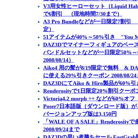
V3用女性ヒーローセット（Liquid Halo
で6割引 （現地時間7/30まで）
A3 Pro Bundleなどが一日限定7割引 
定）
51アイテムが40%～50%引き "You M
DAZ3Dでマイナーフィギュアのベー
バンドルセットなどが一日限定50%～
2008/08/14）
Aiko4 用の髪が8/19限定で無料 & 
に使える29%引きクーポン 2008/08/2
DAZ3DにてAiko & Hiro製品が60%引き
Renderosityで1日限定20%割引クーポン
Victoria4.2 morph ++ などが60%オフ
Poser7日本語版（ダウンロード版）が、20
バージョンアップ版は3,150円
「WALE OF A SALE」Renderos
2008/09/24まで
DAZ3Dの早い者勝ちセール FastGra