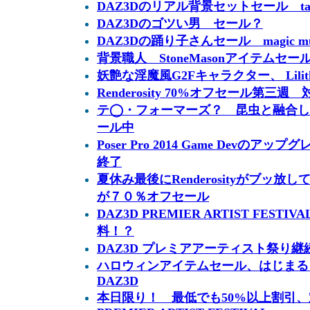
DAZ3Dのリアル背景セットセール taking 
DAZ3Dのゴツい男 セール？
DAZ3Dの踊り子さんセール magic mu
背景職人 StoneMasonアイテムセー
妖艶な淫魔風G2Fキャラクター、 Lilit
Renderosity 70%オフセール第三週
テ◯・フォーマーズ？ 昆虫と融合し
ール中
Poser Pro 2014 Game Devのアップ
終了
夏休み最後にRenderosityがブッ
が７０％オフセール
DAZ3D PREMIER ARTIST FES
料！？
DAZ3D プレミアアーティスト祭り継
ハロウィンアイテムセール、はじまる R
DAZ3D
本日限り！ 最低でも50%以上割引、対