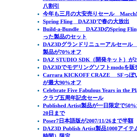
八割引
今年も三月の大安売りセール MarchMa
Spring Fling DAZ3Dで春の大放出
Build-a-Bundle DAZ3DのSprin
った製品のセット
DAZ3Dグランドリニューアルセール V4 
製品が70%オフ
DAZ STUDIO SDK（開発キット）が
DAZ3Dでモデリングソフトmodoを販
Carrara KICKOFF CRAZE 
が最大90%オフ
Celebrate Five Fabulous Years in 
クラブ五周年記念セール
Published Artist製品が一日限定
20日まで
Poser7日本語版が2007/11/26まで半額
DAZ3D Publish Artist製品1000
時間）限定