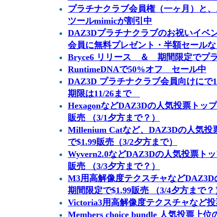
プラチナクラブ会員権（一ヶ月）と、
ツールmimicが割引中
DAZ3Dプラチナクラブのお祝いイベ
会員に無料プレゼント・半額セールな
Bryce6 リリース ＆ 期間限定でプ
RuntimeDNAで50%オフ セール中
DAZ3D プラチナクラブ会員向けにで
期限は11/26まで
HexagonなどDAZ3Dの人気投票トップ
販売 （3/1夕方まで？）
Millenium Catなど、DAZ3Dの
で$1.99販売（3/2夕方まで）
Wyvern2.0などDAZ3Dの人気投票ト
販売 （3/3夕方まで？）
M3用高解像度テクスチャなどDAZ3D
期間限定で$1.99販売 （3/4夕方まで？
Victoria3用高解像度テクスチャなど投
Members choice bundle 人気