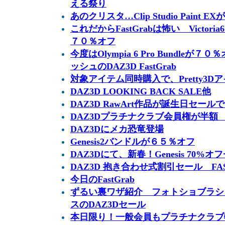
える祭り
あのクリスタ…Clip Studio Pain
これだからFastGrabは怖い Victoria6
７０％オフ
今度はOlympia 6 Pro Bundle
ッシュのDAZ3D FastGrab
対象アイテム同時購入で、Pretty3
DAZ3D LOOKING BACK SALE他
DAZ3D RawArt作品が誕生日セー
DAZ3Dプラチナクラブ会員権が半額
DAZ3Dにメカ恐竜登場
Genesis2バンドルが６５％オフ
DAZ3Dにて、新春！Genesis 70%オ
DAZ3D 抱き合わせ式割引セール FASH
今日のFastGrab
ずるい裏ワザ紹介 フォトショブラシ
スのDAZ3Dセール
本日限り！一般会員もプラチナクラブ