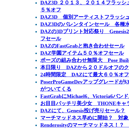
DAZ3D ２０１３、２０１４フラッ
５％オフ
DAZ3D 個別アーティストフラッシ
DAZ3Dのバレンタインセール 各種
DAZの3Dプリント対応祭り Genes
フセール
DAZのFastGrabと抱き合わせセール
DAZ学園アイテム５０％オフセール
ポーズの組み合わせ無限大 Pose Builder fr
本日限り DAZから２０ドルオフの
24時間限定 DAZにて最大６０％オ
PoserProGameDevアップグレードが
がついてくる
FastGrabにMichael6、Victoria6
お目目パッチリ美少女 THONEキャラ
DAZにて、Genesis投げ売りセール？
マーチマッドネス早めに開始？ 対象
Renderosityのマーチマッドネス！？ ３