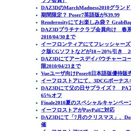
ラブ会員）
DAZ3DのMarchMadness2010グラ
期間限定？ Poser7英語版が$39.99
Renderosityにてお楽しみ袋？ Gra
DAZ3Dプラチナクラブ会員向け 春系ア
2010/04/30まで
イーフロンティアにてフレッシャーズ
ク版CGソフトなどが10～20%引き 2010
DAZ3Dにてアースデイバウチャーコー
限2010/04/23まで
Vueユーザ向けPoser8日本語版優待販
イーフロストアにて、3DCGボーナ
DAZ3Dにて父の日サプライズ？ PA
65%オフ
Finale2010夏のスペシャルキャンペー
イーフロストアがPayPalに対応
DAZ3Dにて「7月のクリスマス」、Dolla
催