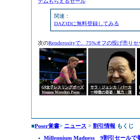
テムもらえるセール
関連：
DAZ3Dに無料登録してみる
次の
Renderosityで、75%オフの投げ売
G9女子レスリングポーズ
サラ・ジェシカ・パーカ
Women Wrestlers Poses
ー特徴の容姿・魅力・演
for Genesis 9 Feminine
技力分析
■
Poser覚書
>
ニュース
>
割引情報
もくじ
Millennium Madness 9割引セ