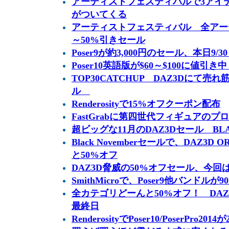
アーティストフェスティバルで3アイテ
がついてくる
アーティストフェスティバル 全アー
～50%引きセール
Poser9が約3,000円のセール、本日9/3
Poser10英語版が$60～$100に値引き中 
TOP30CATCHUP DAZ3Dにて売
ル
Renderosityで15%オフクーポン配布
FastGrabに第四世代フィギュアのプ
超ビッグな11月のDAZ3Dセール BLA
Black Novemberセールで、DAZ3D
と50%オフ
DAZ3D脅威の50%オフセール、今
SmithMicroで、Poser9他バンドルが
全カテゴリどーんと50%オフ！ DAZ3D
最終日
RenderosityでPoser10/PoserPro201