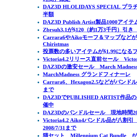
DAZ3D HLOLIDAYS SPECIAL
半額
DAZ3D Publish Artist製品1000
Zbrsuh3.1が$120（約1万3千円）引き 2
Carrara6やAikoモーフ＆マップなどが大
Chiristmas
投票数の多いアイテムが$1.99にな
Victoria4.2リリース直前セール Vic
DAZ3Dの激安セール March Madness
MarchMadness グランドフィナーレ
Carrara6、Hexagon2.5などがバンド
まで
DAZ3DでPUBLISHED ARTIS
催中
DAZ3Dのバンドルセール 現地時間20
Victoria4.2 Aiko4バンドル品
2008/7/31まで
猫セット Millennium Cat Bundle 