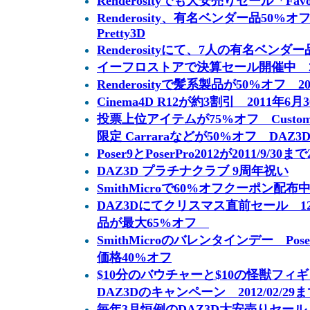
Renderosityでも大安売りセール「Favorit
Renderosity、有名ベンダー品50
Pretty3D
Renderosityにて、7人の有名ベンダ
イーフロストアで決算セール開催中 2011
Renderosityで髪系製品が50%オフ 201
Cinema4D R12が約3割引 2011年6
投票上位アイテムが75%オフ Customer's
限定 Carraraなどが50%オフ DAZ3
Poser9とPoserPro2012が2011/9/30
DAZ3D プラチナクラブ 9周年祝い
SmithMicroで60%オフクーポン配布中。 
DAZ3Dにてクリスマス直前セール 12Day
品が最大65%オフ
SmithMicroのバレンタインデー PoserPr
価格40%オフ
$10分のバウチャーと$10の怪獣フ
DAZ3Dのキャンペーン 2012/02/29
毎年3月恒例のDAZ3D大安売りセール Ma