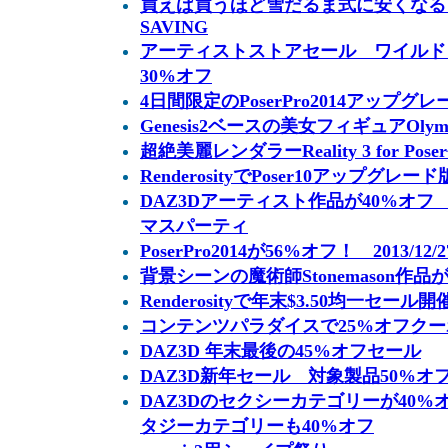
買えば買うほど雪だるま式に安くなる S
SAVING
アーティストストアセール ワイルド
30%オフ
4日間限定のPoserPro2014アップグ
Genesis2ベースの美女フィギュアOlym
超絶美麗レンダラーReality 3 for Pose
RenderosityでPoser10アップグ
DAZ3Dアーティスト作品が40%オフ DE
マスパーティ
PoserPro2014が56%オフ！ 2013/12/
背景シーンの魔術師Stonemason作品
Renderosityで年末$3.50均一セール開催
コンテンツパラダイスで25%オフクーポン 
DAZ3D 年末最後の45%オフセール
DAZ3D新年セール 対象製品50%オ
DAZ3Dのセクシーカテゴリーが40
タジーカテゴリーも40%オフ