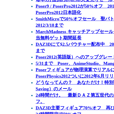
Poser9 / PoserPro2012が50%オフ
PoserPro2012日本語化
SmithMicroで50%オフセール 
2012/3/18まで
MarchMadness キャッチアップセ
当無料ゲット期間延長
DAZ3Dにて$2.5バウチャー配布中 20
まで
Poser2012(英語版）へのアップグレー
5/31まで Poser、AnimeStudio、Man
Poserフィギュアが物理演算でリア
PoserPhysics2012ついに2012年6
どうなってんの？ あなただけ！特別割引オ
Saving）のメール
24時間だけ。 最新ＤＡＺ第五世代
フ。
DAZ3D主要フィギュア70%オフ 