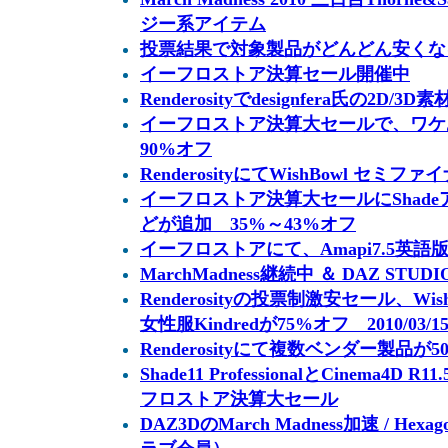
ジー系アイテム
投票結果で対象製品がどんどん安くなるセー
イーフロストア決算セール開催中
Renderosityでdesignfera氏の2D
イーフロストア決算大セールで、ワケ
90%オフ
RenderosityにてWishBowl セミフ
イーフロストア決算大セールにShadeア
どが追加 35%～43%オフ
イーフロストアにて、Amapi7.5英語
MarchMadness継続中 ＆ DAZ STUDI
Renderosityの投票制激安セール、W
女性服Kindredが75%オフ 2010/03/
Renderosityにて複数ベンダー製品が50
Shade11 ProfessionalとCinema4D 
フロストア決算大セール
DAZ3DのMarch Madness加速 / H