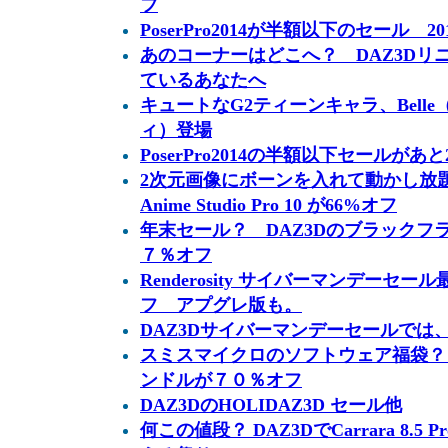
フ
PoserPro2014が半額以下のセール 201
あのコーナーはどこへ？ DAZ3Dリ
ているあなたへ
キュートなG2ティーンキャラ、Belle（
ィ）登場
PoserPro2014の半額以下セールがあ
2次元画像にボーンを入れて動かし放
Anime Studio Pro 10 が66%オフ
年末セール？ DAZ3Dのブラックフ
７％オフ
Renderosity サイバーマンデーセール最
フ アプグレ版も。
DAZ3Dサイバーマンデーセールでは、R
スミスマイクロのソフトウェア福袋？
ンドルが７０％オフ
DAZ3DのHOLIDAZ3D セール他
何この値段？ DAZ3DでCarrara 8.