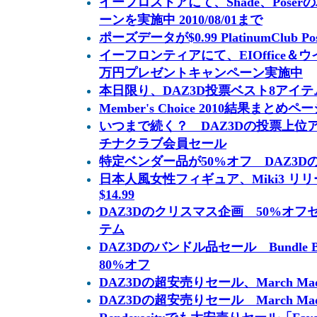
イーフロストアにて、Shade、Pose
ーンを実施中 2010/08/01まで
ポーズデータが$0.99 PlatinumClub Pos
イーフロンティアにて、EIOffice＆
万円プレゼントキャンペーン実施中
本日限り、DAZ3D投票ベスト8アイテムが$1
Member's Choice 2010結果まとめペ
いつまで続く？ DAZ3Dの投票上位ア
チナクラブ会員セール
特定ベンダー品が50%オフ DAZ3Dの2010
日本人風女性フィギュア、Miki3 リリース
$14.99
DAZ3Dのクリスマス企画 50%オフ
テム
DAZ3Dのバンドル品セール Bundle
80%オフ
DAZ3Dの超安売りセール、March Mad
DAZ3Dの超安売りセール March Mad