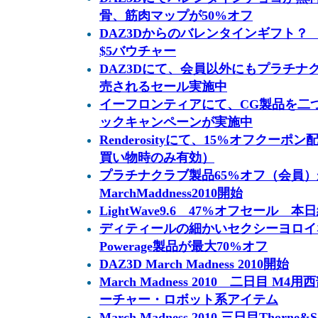
骨、筋肉マップが50%オフ
DAZ3Dからのバレンタインギフト？ 2
$5バウチャー
DAZ3Dにて、会員以外にもプラチナク
売されるセール実施中
イーフロンティアにて、CG製品を二
ックキャンペーンが実施中
Renderosityにて、15%オフクーポ
買い物時のみ有効）
プラチナクラブ製品65%オフ（会員
MarchMaddness2010開始
LightWave9.6 47%オフセール 本
ディティールの細かいセクシーヨロイ
Powerage製品が最大70%オフ
DAZ3D March Madness 2010開始
March Madness 2010 二日目 
ーチャー・ロボット系アイテム
March Madness 2010 三日目Thor