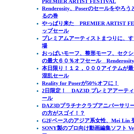
PREMIER ARTIST FESTIVAL
Renderosity、Poserのセールをやろう
るの巻
やっぱり来た PREMIER ARTIST 
ップセール
プレミアムアーティストまつりに、す
場
おっぱいモーフ、整形モーフ、セクシーポ
の最大６０％オフセール Renderosit
本日限り！１２，０００アイテムが最大
混乱セール
Reality for Poserが50%オフに！
2日限定！ DAZ3D プレミアアー
ール
DAZ3Dプラチナクラブアニバーサリ
の方がスゴイ！？
G2Fベースのアジア系女性、Mei Lin
SONY製のプロ向け動画編集ソフト Vegas