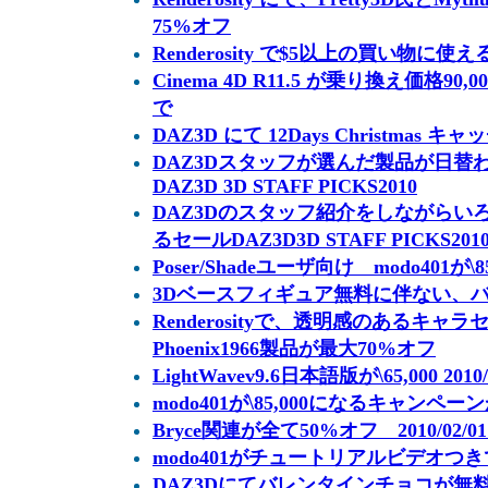
75%オフ
Renderosity で$5以上の買い物に
Cinema 4D R11.5 が乗り換え価格90,
で
DAZ3D にて 12Days Christmas
DAZ3Dスタッフが選んだ製品が日替
DAZ3D 3D STAFF PICKS2010
DAZ3Dのスタッフ紹介をしながらい
るセールDAZ3D3D STAFF PICKS20
Poser/Shadeユーザ向け modo401が\85,
3Dベースフィギュア無料に伴ない、バ
Renderosityで、透明感のあるキ
Phoenix1966製品が最大70%オフ
LightWavev9.6日本語版が\65,000 2010
modo401が\85,000になるキャンペ
Bryce関連が全て50%オフ 2010/02/0
modo401がチュートリアルビデオつきで87,
DAZ3Dにてバレンタインチョコが無料＆