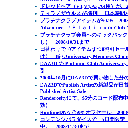
ドレッドヘア（V3,V4,A3,A4用）が、20
ティラノザウルスが7割引 日本時間2008
プラチナクラブアイテムが$0.95 2008/10
Adventure / Ｐｌａｔｉｎｕｍ Club An
プラチナクラブ会員へのキックバック
し） 2008/10/31まで
日替わりで10アイテムずつ8割引セー
け） Big Anniversary Membres Choic
DAZ3D の Plutinum Club Anniversa
引
2008年10月にDAZ3Dで買い物した
DAZ3DでPublish Artistの新製品が
Published Artist Sale
Renderosityにて、$5分のコード配布
効）
RuntimeDNAで50%オフセール 2008/
コンテンツパラダイスで、5日間限定 
中。 2008/11/30まで