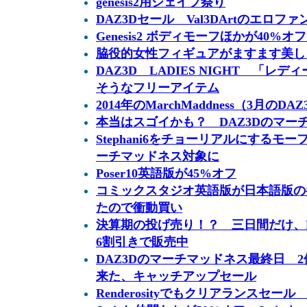
genesis2用シェイプ祭り
DAZ3Dセール Val3DArtのエロフ
Genesis2 ボディモーフほかが40%オ
脇役的女性フィギュアがますます美しく！ 
DAZ3D LADIES NIGHT 「
そうなフリーアイテム
2014年のMarchMaddness（3月
本当はスゴイかも？ DAZ3Dのマー
Stephani6をチョーリアルにするモーフSte
ーチマッドネス対象に
Poser10英語版が45%オフ
コミックスタジオ英語版が日本語版の
たので衝動買い
決算期の投げ売り！？ 三日間だけ、Pos
6割引きで販売中
DAZ3Dのマーチマッドネス最終日 
来た、キャッチアップセール
Renderosityでもクリアランスセール