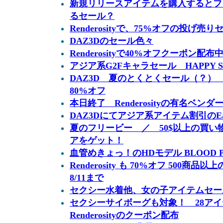
新規リリースアイテムを購入するとフ
るセール？
Renderosityで、75%オフの投げ売
DAZ3Dのセール色々
Renderosityで40%オフクーポン配布
アジア系G2Fキャラセール HAPPY S
DAZ3D 夏のとくとくセール（？） 
80%オフ
本日終了 Renderosityの有名ベン
DAZ3Dにてアジア系アイテム割引のEaste
夏のフリービー ／ 50$以上の買い物でGe
アをゲット！
血管めきょっ！のHDモデル BLOOD 
Renderosity も 70%オフ 500商品以上
8/11まで
セクシー水着他、女の子アイテムセール Lo
セクシーサイボーグも対象！ 28ア
Renderosityのクーポン配布