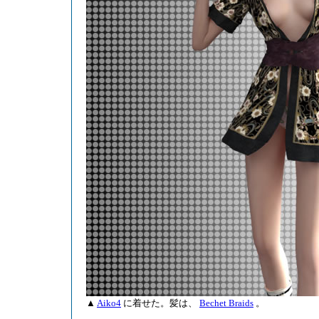
▲
Aiko4
に着せた。髪は、
Bechet Braids
。