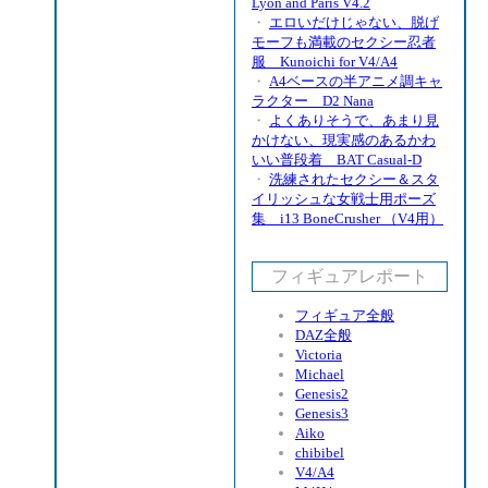
Lyon and Paris V4.2
・
エロいだけじゃない、脱げ
モーフも満載のセクシー忍者
服 Kunoichi for V4/A4
・
A4ベースの半アニメ調キャ
ラクター D2 Nana
・
よくありそうで、あまり見
かけない、現実感のあるかわ
いい普段着 BAT Casual-D
・
洗練されたセクシー＆スタ
イリッシュな女戦士用ポーズ
集 i13 BoneCrusher （V4用）
フィギュアレポート
フィギュア全般
DAZ全般
Victoria
Michael
Genesis2
Genesis3
Aiko
chibibel
V4/A4