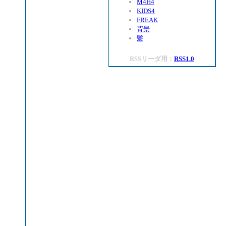
M4H4
KIDS4
FREAK
背景
髪
RSSリーダ用：
RSS1.0