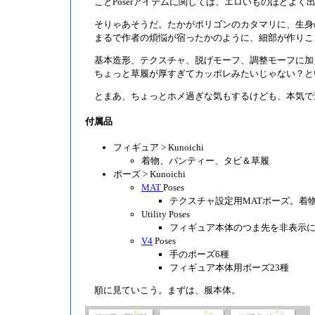
ことPoserアイテムに関しては、エロいものほどよく
そりゃあそうだ。たかがポリゴンのカタマリに、生身
まるで作者の煩悩が宿ったかのように、細部が作りこ
基本造形、テクスチャ、脱げモーフ、調整モーフに加
ちょっと草履が厚すぎてカッポレみたいじゃない？と
とまあ、ちょっとホメ過ぎな気もするけども、本気で
付属品
フィギュア > Kunoichi
着物、パンティー、タビ＆草履
ポーズ > Kunoichi
MAT
Poses
テクスチャ設定用MATポーズ。着
Utility Poses
フィギュア本体のつま先を非表示
V4
Poses
手のポーズ6種
フィギュア本体用ポーズ23種
順に見ていこう。まずは、服本体。