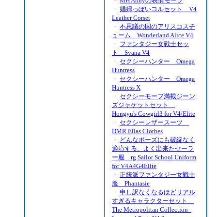
・
MH Annyの表情モーフ
・
娼婦っぽいコルセット V4
Leather Corset
・
不思議の国のアリスコスチ
ューム Wonderland Alice V4
・
ファンタジー女戦士セッ
ト Svana V4
・
セクシーハンター Omega
Huntress
・
セクシーハンター Omega
Huntress X
・
セクシーモーフ満載ジーン
ズジャケットセット
Hongyu's Cowgirl3 for V4/Elite
・
セクシーレザースーツ
DMR Ellas Clothes
・
どんなポーズにも破綻なく
適応する、よく出来たセーラ
ー服 rg Sailor School Uniform
for V4A4G4Elite
・
正統派ファンタジー女戦士
服 Phantasie
・
申し訳なくなるほどリアル
すぎるキャラクターセット
The Metropolitan Collection -