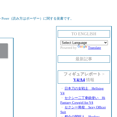
oser（読み方はポーザー）に関する覚書です。
TO ENGLISH
Powered by
Translate
最新記事
フィギュアレポート
>
V4/A4
情報
・
日本刀の女戦士 Hellsing
V4
・
セクシー二丁拳銃使い Hi
Fantasy Cowgirl for V4
・
セクシー将校 Sexy Officer
Suit
・
都会の闇狩人 Shadow