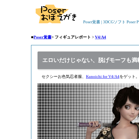
Poser覚書 | 3DCGソフト Poser
■
Poser覚書
>
フィギュアレポート
>
V4/A4
エロいだけじゃない、脱げモーフも満載のセク
セクシーお色気忍者服、
Kunoichi for V4/A4
をゲット