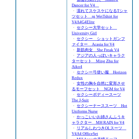
Dancer for V4
・
濡れてスケスケになるTシャ
ツセット rg WetTshirt for
V4A4G4Elite
・
セクシー大学セット
University Girl
・
セクシー ショットガンフ
ァイター Acasia for V4
・
新筋肉女 She Freak V4
・
アジアの人っぽいキャラク
ターセット Ming Zhu for
Aiko4
・
セクシー弓使い服 Horizon
Redux
・
女性の胸を自然に変形させ
るモーフセット NGM for V4
・
セクシーボディースーツ
The J-Suit
・
セクシーナーススーツ Hot
Uniforms Nurse
・
かっこいいお姉さんふうキ
ャラクター MH RAIN for V4
・
リアルしわつきOLスーツ
V4A4 OfficeSet