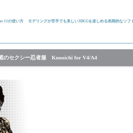
 Pro 11の使い方
モデリングが苦手でも美しい3DCGを楽しめる画期的なソフトP
シー忍者服 Kunoichi for V4/A4
。