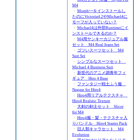
M4
・
Morph++をインストールし
たのにVictoria4.2やMichael4に
モーフが入っていない？
・
Michael4は外部Runtimeにイ
ンストールできるのか？
・
M4用ヤンキーカジュアル服
セット M4 Real Jeans Set
・
ゴツいスーツセット M4
Suit Set
・
シンプルなスーツセット
Michael 4 Business Suit
・
新世代のアニメ調青年フィ
ギュア Hiro 4 Base
・
ファンタジー戦士ふう服
Nagase for Hiro4
・
Hiro4用リアルテクスチャ
Hiro4 Realstic Texture
・
大剣の剣士セット Slicer
for M4
・
Hiro4服・髪・テクスチャ入
りバンドル Hiro4 Starter Pack
・
旧人類キャラセット M4
Evolution