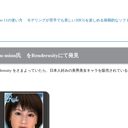
 Pro 11の使い方
モデリングが苦手でも美しい3DCGを楽しめる画期的なソフトP
nn氏 をRenderosityにて発見
erosity をさまよっていたら、日本人好みの美男美女キャラを販売されてい