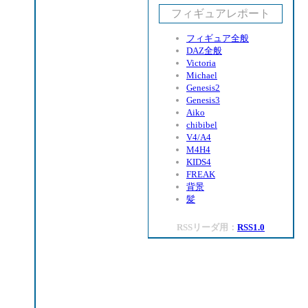
フィギュアレポート
フィギュア全般
DAZ全般
Victoria
Michael
Genesis2
Genesis3
Aiko
chibibel
V4/A4
M4H4
KIDS4
FREAK
背景
髪
RSSリーダ用：
RSS1.0