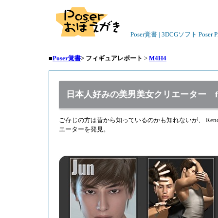
Poser覚書 | 3DCGソフト Poser
■
Poser覚書
>
フィギュアレポート
>
M4H4
日本人好みの美男美女クリエーター fu-mi
ご存じの方は昔から知っているのかも知れないが、 Rend
エーターを発見。