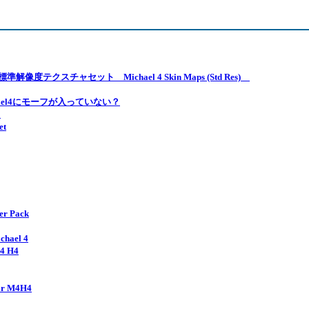
標準解像度テクスチャセット Michael 4 Skin Maps (Std Res)
ichael4にモーフが入っていない？
？
t
 Pack
ael 4
4 H4
 M4H4