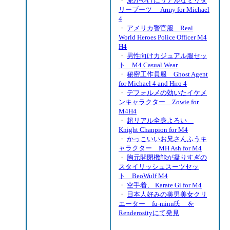
・
泥がやけにリアルなミリタ
リーブーツ Army for Michael
4
・
アメリカ警官服 Real
World Heroes Police Officer M4
H4
・
男性向けカジュアル服セッ
ト M4 Casual Wear
・
秘密工作員服 Ghost Agent
for Michael 4 and Hiro 4
・
デフォルメの効いたイケメ
ンキャラクター Zowie for
M4H4
・
超リアル全身よろい
Knight Chanpion for M4
・
かっこいいお兄さんふうキ
ャラクター MH Ash for M4
・
胸元開閉機能が凝りすぎの
スタイリッシュスーツセッ
ト BeoWulf M4
・
空手着、 Karate Gi for M4
・
日本人好みの美男美女クリ
エーター fu-minn氏 を
Renderosityにて発見