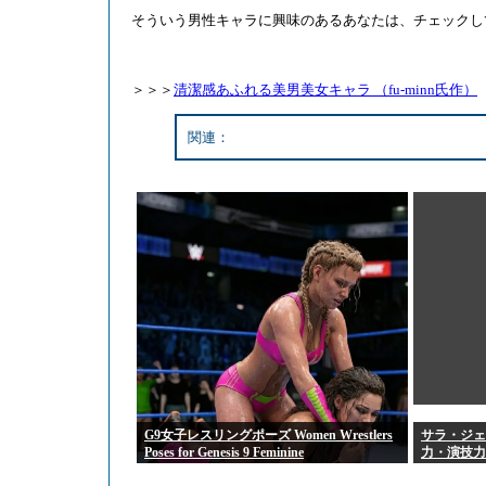
そういう男性キャラに興味のあるあなたは、チェックし
＞＞＞
清潔感あふれる美男美女キャラ （fu-minn氏作）
関連：
G9女子レスリングポーズ Women Wrestlers
サラ・ジェ
Poses for Genesis 9 Feminine
力・演技力