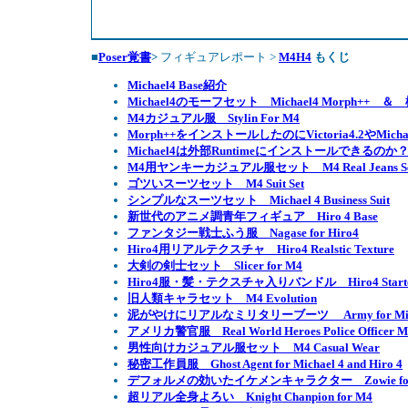
■
Poser覚書
>
フィギュアレポート >
M4H4
もくじ
Michael4 Base紹介
Michael4のモーフセット Michael4 Morph++ ＆ 
M4カジュアル服 Stylin For M4
Morph++をインストールしたのにVictoria4.2やM
Michael4は外部Runtimeにインストールできるのか
M4用ヤンキーカジュアル服セット M4 Real Jeans Se
ゴツいスーツセット M4 Suit Set
シンプルなスーツセット Michael 4 Business Suit
新世代のアニメ調青年フィギュア Hiro 4 Base
ファンタジー戦士ふう服 Nagase for Hiro4
Hiro4用リアルテクスチャ Hiro4 Realstic Texture
大剣の剣士セット Slicer for M4
Hiro4服・髪・テクスチャ入りバンドル Hiro4 Starter
旧人類キャラセット M4 Evolution
泥がやけにリアルなミリタリーブーツ Army for Mich
アメリカ警官服 Real World Heroes Police Officer M
男性向けカジュアル服セット M4 Casual Wear
秘密工作員服 Ghost Agent for Michael 4 and Hiro 4
デフォルメの効いたイケメンキャラクター Zowie for
超リアル全身よろい Knight Chanpion for M4