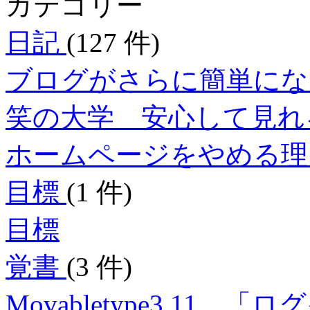
カテゴリー
日記
(127 件)
ブログがさらに簡単にな
笑の大学 安心して見れ
ホームページをやめる
目標
(1 件)
目標
覚書
(3 件)
Movabletype3.1