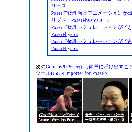
リース
Poserで物理演算アニメーションが出来
リプト PoserPhysics2012
Poserで物理シミュレーションが
PoserPhysics
Poserで物理シミュレーションが
PoserPhysics
次の
GenesisをPoserから簡単に呼び出
ツールDSON Importer for Poserへ
G9女子レスリングポーズ
サラ・ジェシカ・パーカ
Women Wrestlers Poses
ー特徴の容姿・魅力・演
for Genesis 9 Feminine
技力分析