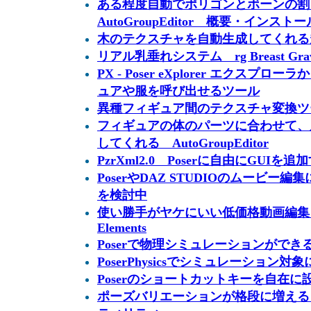
ある程度自動でポリゴンとボーンの割
AutoGroupEditor 概要・インスト
木のテクスチャを自動生成してくれる
リアル乳垂れシステム rg Breast Gravit
PX - Poser eXplorer エクスプロ
ュアや服を呼び出せるツール
異種フィギュア間のテクスチャ変換ツール Te
フィギュアの体のパーツに合わせて、
してくれる AutoGroupEditor
PzrXml2.0 Poserに自由にGUI
PoserやDAZ STUDIOのムービー編集にAdo
を検討中
使い勝手がヤケにいい低価格動画編集ソフト A
Elements
Poserで物理シミュレーションができるプラ
PoserPhysicsでシミュレーション
Poserのショートカットキーを自在に設定する
ポーズバリエーションが格段に増える