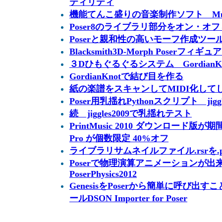
ティリティ
機能てんこ盛りの音楽制作ソフト Music
Poser8のライブラリ部分をオン・
Poserと親和性の高いモーフ作成ツール Blac
Blacksmith3D-Morph Poserフィ
３Dひもぐるぐるシステム GordianKn
GordianKnotで結び目を作る
紙の楽譜をスキャンしてMIDI化してしまう
Poser用乳揺れPythonスクリプト jigg
続 jiggles2009で乳揺れテスト
PrintMusic 2010 ダウンロード版が期間限定
Pro が個数限定 40%オフ
ライブラリサムネイルファイル.rsrを.
Poserで物理演算アニメーションが出
PoserPhysics2012
GenesisをPoserから簡単に呼び
ールDSON Importer for Poser