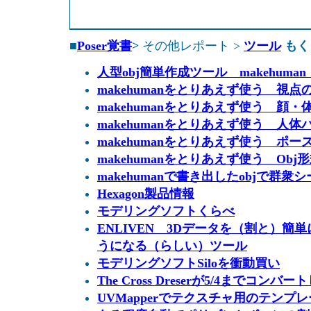
■
Poser覚書
>
その他レポート >
ツール
もく
人型obj簡単作成ツール makehum
makehumanをとりあえず使う 視点
makehumanをとりあえず使う 顔
makehumanをとりあえず使う 人
makehumanをとりあえず使う ポー
makehumanをとりあえず使う Ob
makehumanで書き出したobjで群衆
Hexagon製品情報
モデリングソフトくらべ
ENLIVEN 3Dデータを（割と）簡
うになる（らしい）ツール
モデリングソフトSiloを衝動買い
The Cross Dreserが5/4までコンバ
UVMapperでテクスチャ用のテンプ