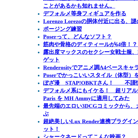
ことがあるかも知れません。
デフォルメ等身フィギュアを作る
Lorenzo Lorezoの胴体付近に出る
ポージング練習
Poserって、どんなソフト？
筋肉や骨格のディティールが64倍！？ Mich
露出度マックスのセクシー女戦士服、Heroin
ゲット
Renderosityでアニメ調A4ベース
Poserでかっこいいスタイル（体型
ぽざ漫 STAP!OBKTさん！ 不謹
デフォルメ系にもイケる！ 超リアル女性
Paris を MH Ammyに適用してみた
最先端のエロい3DCGコミックから、
ぶ
超絶美しいLux Render連携プラグイン、 Rea
ット！
シャークネードってこんな映画？