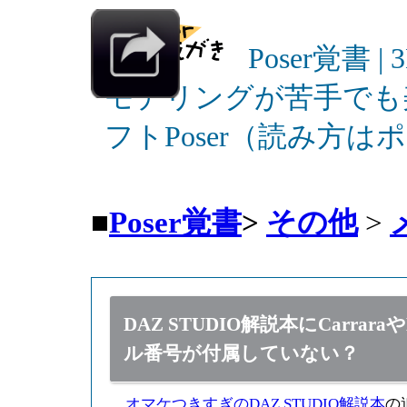
Poser覚書 |
モデリングが苦手でも
フトPoser（読み方
■
Poser覚書
>
その他
>
DAZ STUDIO解説本にCarrara
ル番号が付属していない？
オマケつきすぎのDAZ STUDIO解説本
の