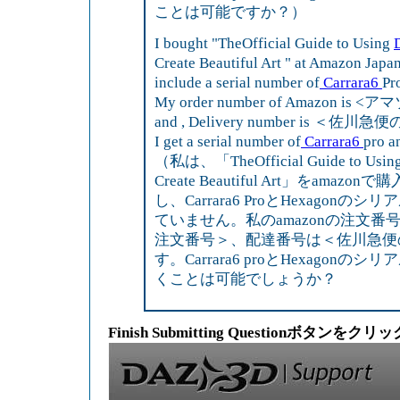
ことは可能ですか？）
I bought "TheOfficial Guide to Using
Create Beautiful Art " at Amazon Japan
include a serial number of
Carrara6
Pr
My order number of Amazon i
and , Delivery number is ＜佐川
I get a serial number of
Carrara6
pro a
（私は、「TheOfficial Guide to Usin
Create Beautiful Art」をamaz
し、Carrara6 ProとHexagonの
ていません。私のamazonの注文番
注文番号＞、配達番号は＜佐川急便
す。Carrara6 proとHexagonの
くことは可能でしょうか？
Finish Submitting Questionボタンをクリッ