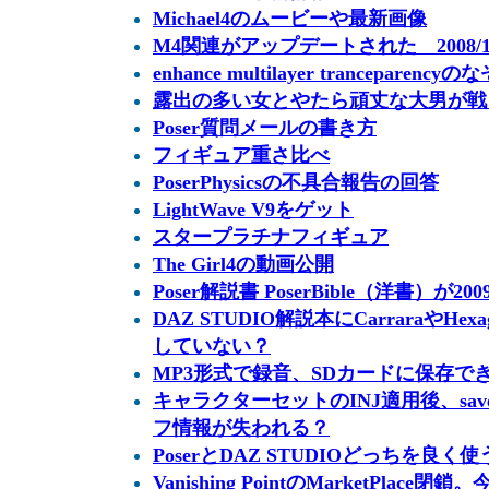
Michael4のムービーや最新画像
M4関連がアップデートされた 2008/11/
enhance multilayer tranceparencyの
露出の多い女とやたら頑丈な大男が戦
Poser質問メールの書き方
フィギュア重さ比べ
PoserPhysicsの不具合報告の回答
LightWave V9をゲット
スタープラチナフィギュア
The Girl4の動画公開
Poser解説書 PoserBible（洋書）が2
DAZ STUDIO解説本にCarraraやH
していない？
MP3形式で録音、SDカードに保存で
キャラクターセットのINJ適用後、sa
フ情報が失われる？
PoserとDAZ STUDIOどっちを良
Vanishing PointのMarketPlace閉