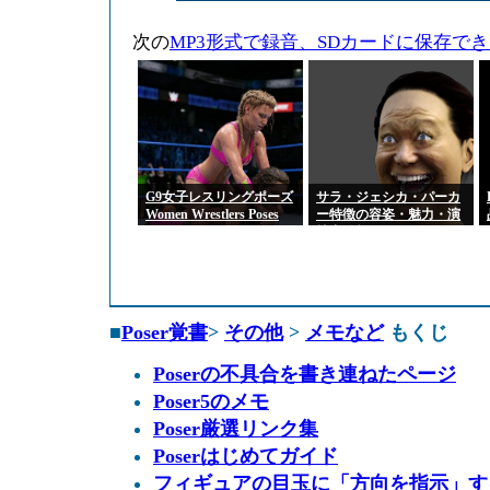
次の
MP3形式で録音、SDカードに保存で
G9女子レスリングポーズ
サラ・ジェシカ・パーカ
Women Wrestlers Poses
ー特徴の容姿・魅力・演
for Genesis 9 Feminine
技力分析
■
Poser覚書
>
その他
>
メモなど
もくじ
Poserの不具合を書き連ねたページ
Poser5のメモ
Poser厳選リンク集
Poserはじめてガイド
フィギュアの目玉に「方向を指示」す