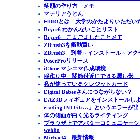
笑顔の作り方 メモ
マテリアうどん
HDRIとは 大学のかたよりいただい
Bryce6 わかんないことリスト
Bryce6 こまごましたことメモ
ZBrush3を衝動買い
ZBrush3 到着～インストール～ア
PoserProリリース
iClone マシニマ作成環境
服作り中、関節付近にできる黒い影 
私が使っているクレジットカード
Digital Babesさんにつながらない？
DAZ3Dフィギュアをインストールしよ
reading INI File…」というエラーが
体の側面が白く光るライティング
ブラウザ上でアバターコミュニケー
weblin
Michael4 最新情報