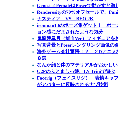
Genesis2 FemaleはPoserで動かす
Renderosityの70%オフセールで、Pu
ナスティア VS BEO 2K
ironman13のポーズ集ゲット！ 
ョン感にだまされたような気分
鬼龍院皐月（鮮血Ver）フィギュアをお
写真背景とPoserレンダリング画像の
海外ゲーム会社驚愕！？ ２Dアニメ
８選
なんか顔と体のマテリアルがおかしい？ Melo
G2Fのふとましっ娘、LY Triniで遊ぶ
Facerig（フェイスリグ） 表情キ
がアバターに反映されるナゾ技術