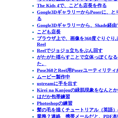
The Kids 4で、こども店長を作る
Google3DギャラリーからPoser
る
Google3Dギャラリーから、Shade
こども店長
ブラウザ上で、画像を360度ぐりぐりぶ
Reel
Reelでジョジョ立ちをぶん回す
がたがた揺らすことで立体っぽくなる手
た。
Pose360とReel用Poserユーティリテ
ムービー製作中
ustreamに手を出す
Kirei na Kanjouの緑肌現象をなんと
はだか包帯練習
Photoshopの練習
髪の毛を描くチュートリアル（英語）
業務？連絡 携帯メールだと、PDF