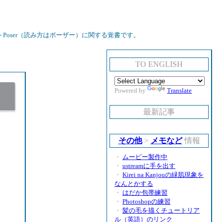
oser（読み方はポーザー）に関する覚書です。
TO ENGLISH
Powered by
Translate
最新記事
その他
>
メモなど
情報
・
ムービー製作中
・
ustreamに手を出す
・
Kirei na Kanjouの緑肌現象を
なんとかする
・
はだか包帯練習
・
Photoshopの練習
・
髪の毛を描くチュートリア
ル（英語）のリンク