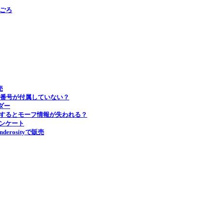
0ごろ
売
シリアル番号が付属していない？
ダー
ードするとモーフ情報が失われる？
アンケート
nderosityで販売