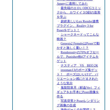
Ammyに適用してみた
・
最先端のエロい3DCGコミッ
クから、カワイイ３D顔の造形
を学ぶ
・
超絶美しいLux Render連携
プラグイン、 Reality 3 for
Poserをゲット！
・
シャークネードってこんな
映画？
・
Genesis2 FemaleはPoserで動
かすと激しく重い！？
・
Renderosityの70%オフセー
ルで、Punisher他4アイテムを
ゲット
・
ナスティア VS BEO 2K
・
ironman13のポーズ集ゲッ
ト！ ポーズはいいけど、バ
リエーション感にだまされた
ような気分
・
鬼龍院皐月（鮮血Ver）フィ
ギュアをお手本にPoser画像を
作る
・
写真背景とPoserレンダリン
グ画像の合成
・
海外ゲーム会社驚愕！？