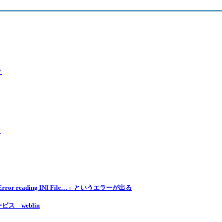
？
ン
reading INI File…」というエラーが出る
 weblin