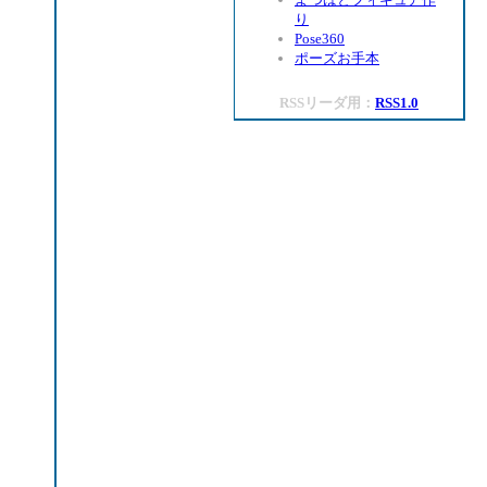
り
Pose360
ポーズお手本
RSSリーダ用：
RSS1.0