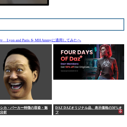
 and Paris を MH Ammyに適用してみたへ
シカ・パーカー特徴の容姿・魅
DAZ DAZオリジナル品、表示価格の50%オ
分析
フ