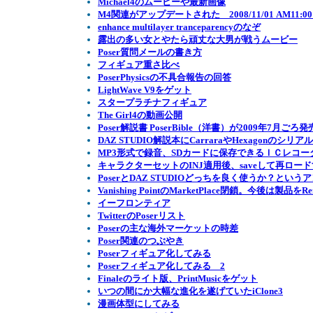
Michael4のムービーや最新画像
M4関連がアップデートされた 2008/11/01 AM11:0
enhance multilayer tranceparencyのなぞ
露出の多い女とやたら頑丈な大男が戦うムービー
Poser質問メールの書き方
フィギュア重さ比べ
PoserPhysicsの不具合報告の回答
LightWave V9をゲット
スタープラチナフィギュア
The Girl4の動画公開
Poser解説書 PoserBible（洋書）が2009年7月ごろ発
DAZ STUDIO解説本にCarraraやHexagonの
MP3形式で録音、SDカードに保存できるＩＣレコー
キャラクターセットのINJ適用後、saveして再ロ
PoserとDAZ STUDIOどっちを良く使うか？という
Vanishing PointのMarketPlace閉鎖。今後は製品をRe
イーフロンティア
TwitterのPoserリスト
Poserの主な海外マーケットの時差
Poser関連のつぶやき
Poserフィギュア化してみる
Poserフィギュア化してみる 2
Finaleのライト版、PrintMusicをゲット
いつの間にか大幅な進化を遂げていたiClone3
漫画体型にしてみる