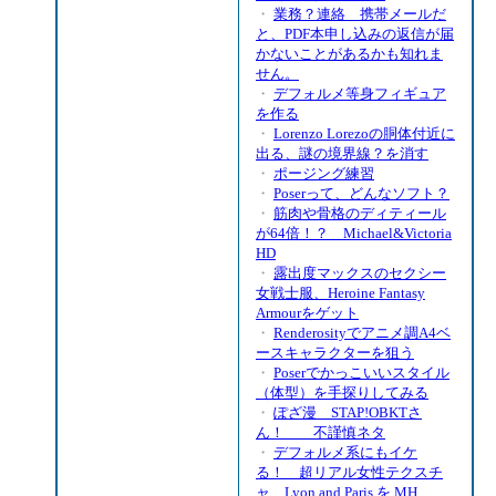
・
業務？連絡 携帯メールだ
と、PDF本申し込みの返信が届
かないことがあるかも知れま
せん。
・
デフォルメ等身フィギュア
を作る
・
Lorenzo Lorezoの胴体付近に
出る、謎の境界線？を消す
・
ポージング練習
・
Poserって、どんなソフト？
・
筋肉や骨格のディティール
が64倍！？ Michael&Victoria
HD
・
露出度マックスのセクシー
女戦士服、Heroine Fantasy
Armourをゲット
・
Renderosityでアニメ調A4ベ
ースキャラクターを狙う
・
Poserでかっこいいスタイル
（体型）を手探りしてみる
・
ぽざ漫 STAP!OBKTさ
ん！ 不謹慎ネタ
・
デフォルメ系にもイケ
る！ 超リアル女性テクスチ
ャ Lyon and Paris を MH