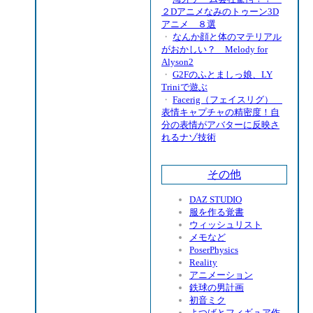
２Dアニメなみのトゥーン3D
アニメ ８選
・
なんか顔と体のマテリアル
がおかしい？ Melody for
Alyson2
・
G2Fのふとましっ娘、LY
Triniで遊ぶ
・
Facerig（フェイスリグ）
表情キャプチャの精密度！自
分の表情がアバターに反映さ
れるナゾ技術
その他
DAZ STUDIO
服を作る覚書
ウィッシュリスト
メモなど
PoserPhysics
Reality
アニメーション
鉄球の男計画
初音ミク
よつばとフィギュア作