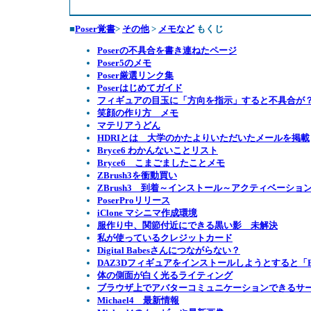
■
Poser覚書
>
その他
>
メモなど
もくじ
Poserの不具合を書き連ねたページ
Poser5のメモ
Poser厳選リンク集
Poserはじめてガイド
フィギュアの目玉に「方向を指示」すると不具合が
笑顔の作り方 メモ
マテリアうどん
HDRIとは 大学のかたよりいただいたメールを掲載
Bryce6 わかんないことリスト
Bryce6 こまごましたことメモ
ZBrush3を衝動買い
ZBrush3 到着～インストール～アクティベーショ
PoserProリリース
iClone マシニマ作成環境
服作り中、関節付近にできる黒い影 未解決
私が使っているクレジットカード
Digital Babesさんにつながらない？
DAZ3Dフィギュアをインストールしようとすると「Error 
体の側面が白く光るライティング
ブラウザ上でアバターコミュニケーションできるサービス
Michael4 最新情報