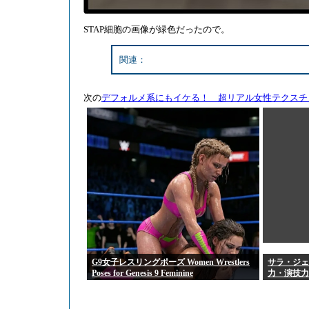
STAP細胞の画像が緑色だったので。
関連：
次の
デフォルメ系にもイケる！ 超リアル女性テクスチャ Lyon
G9女子レスリングポーズ Women Wrestlers
サラ・ジェ
Poses for Genesis 9 Feminine
力・演技力