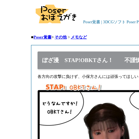
Poser覚書 | 3DCGソフト Poser
■
Poser覚書
>
その他
>
メモなど
ぽざ漫 STAP!OBKTさん！ 不謹
各方向の攻撃に負けず、小保方さんには頑張ってほしい