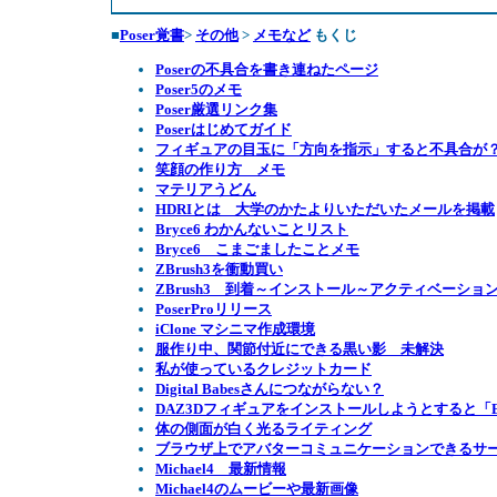
■
Poser覚書
>
その他
>
メモなど
もくじ
Poserの不具合を書き連ねたページ
Poser5のメモ
Poser厳選リンク集
Poserはじめてガイド
フィギュアの目玉に「方向を指示」すると不具合が
笑顔の作り方 メモ
マテリアうどん
HDRIとは 大学のかたよりいただいたメールを掲載
Bryce6 わかんないことリスト
Bryce6 こまごましたことメモ
ZBrush3を衝動買い
ZBrush3 到着～インストール～アクティベーショ
PoserProリリース
iClone マシニマ作成環境
服作り中、関節付近にできる黒い影 未解決
私が使っているクレジットカード
Digital Babesさんにつながらない？
DAZ3Dフィギュアをインストールしようとすると「Error 
体の側面が白く光るライティング
ブラウザ上でアバターコミュニケーションできるサービス
Michael4 最新情報
Michael4のムービーや最新画像