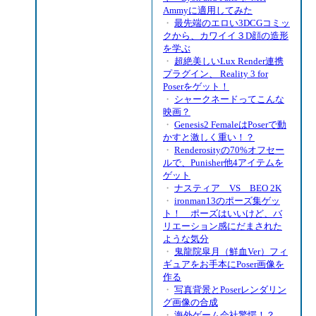
Ammyに適用してみた
・
最先端のエロい3DCGコミッ
クから、カワイイ３D顔の造形
を学ぶ
・
超絶美しいLux Render連携
プラグイン、 Reality 3 for
Poserをゲット！
・
シャークネードってこんな
映画？
・
Genesis2 FemaleはPoserで動
かすと激しく重い！？
・
Renderosityの70%オフセー
ルで、Punisher他4アイテムを
ゲット
・
ナスティア VS BEO 2K
・
ironman13のポーズ集ゲッ
ト！ ポーズはいいけど、バ
リエーション感にだまされた
ような気分
・
鬼龍院皐月（鮮血Ver）フィ
ギュアをお手本にPoser画像を
作る
・
写真背景とPoserレンダリン
グ画像の合成
・
海外ゲーム会社驚愕！？