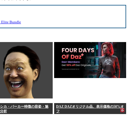
e Bundle
シカ・パーカー特徴の容姿・魅
DAZ DAZオリジナル品、表示価格の50%オ
分析
フ