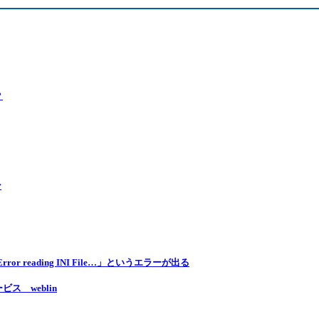
？
ン
reading INI File…」というエラーが出る
 weblin