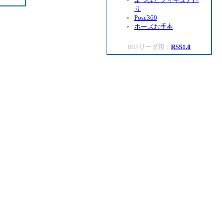
り
Pose360
ポーズお手本
RSSリーダ用：
RSS1.0