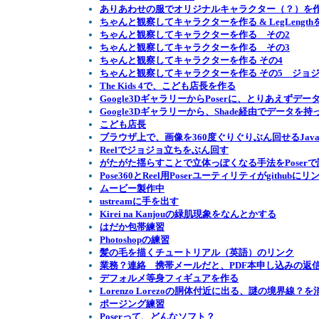
ありあわせの服でオリジナルキャラクター（？）を
ちゃんと観察してキャラクターを作る & LegLeng
ちゃんと観察してキャラクターを作る その2
ちゃんと観察してキャラクターを作る その3
ちゃんと観察してキャラクターを作る その4
ちゃんと観察してキャラクターを作る その5 ジョ
The Kids 4で、こども店長を作る
Google3DギャラリーからPoserに、とりあえずデ
Google3Dギャラリーから、Shade経由でデータを
こども店長
ブラウザ上で、画像を360度ぐりぐりぶん回せるJavaス
Reelでジョジョ立ちをぶん回す
がたがた揺らすことで立体っぽくなる手法をPoser
Pose360とReel用Poserユーティリティがgithubに
ムービー製作中
ustreamに手を出す
Kirei na Kanjouの緑肌現象をなんとかする
はだか包帯練習
Photoshopの練習
髪の毛を描くチュートリアル（英語）のリンク
業務？連絡 携帯メールだと、PDF本申し込みの返
デフォルメ等身フィギュアを作る
Lorenzo Lorezoの胴体付近に出る、謎の境界線？を
ポージング練習
Poserって、どんなソフト？