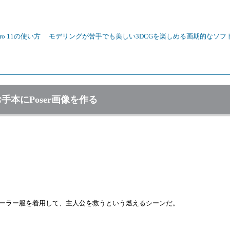
 Pro 11の使い方
モデリングが苦手でも美しい3DCGを楽しめる画期的なソフトP
手本にPoser画像を作る
ーラー服を着用して、主人公を救うという燃えるシーンだ。