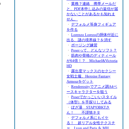
う
・
業務？連絡 携帯メールだ
と、PDF本申し込みの返信が届
かないことがあるかも知れま
せん。
・
デフォルメ等身フィギュア
を作る
・
Lorenzo Lorezoの胴体付近に
出る、謎の境界線？を消す
・
ポージング練習
・
Poserって、どんなソフト？
・
筋肉や骨格のディティール
が64倍！？ Michael&Victoria
HD
・
露出度マックスのセクシー
女戦士服、Heroine Fantasy
Armourをゲット
・
Renderosityでアニメ調A4ベ
ースキャラクターを狙う
・
Poserでかっこいいスタイル
（体型）を手探りしてみる
・
ぽざ漫 STAP!OBKTさ
ん！ 不謹慎ネタ
・
デフォルメ系にもイケ
る！ 超リアル女性テクスチ
ャ Lyon and Paris を MH