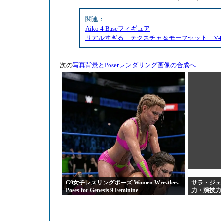
関連：
Aiko 4 Baseフィギュア
リアルすぎる テクスチャ＆モーフセット V4 Elit
次の
写真背景とPoserレンダリング画像の合成へ
G9女子レスリングポーズ Women Wrestlers
サラ・ジェ
Poses for Genesis 9 Feminine
力・演技力