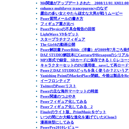
M4関連がアップデートされた 2008/11/01 AM11:0
enhance multilayer tranceparencyのなぞ
露出の多い女とやたら頑丈な大男が戦うムービー
Poser質問メールの書き方
フィギュア重さ比べ
PoserPhysicsの不具合報告の回答
LightWave V9をゲット
スタープラチナフィギュア
The Girl4の動画公開
Poser解説書 PoserBible（洋書）が2009年7月ごろ発
DAZ STUDIO解説本にCarraraやHexagonの
MP3形式で録音、SDカードに保存できるＩＣレコー
キャラクターセットのINJ適用後、saveして再ロ
PoserとDAZ STUDIOどっちを良く使うか？という
Vanishing PointのMarketPlace閉鎖。今後は製品をRe
イーフロンティア
TwitterのPoserリスト
Poserの主な海外マーケットの時差
Poser関連のつぶやき
Poserフィギュア化してみる
Poserフィギュア化してみる 2
Finaleのライト版、PrintMusicをゲット
いつの間にか大幅な進化を遂げていたiClone3
漫画体型にしてみる
PoserPro2010レビュー