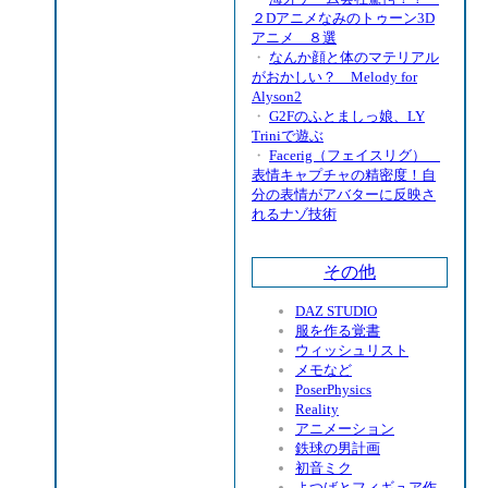
２Dアニメなみのトゥーン3D
アニメ ８選
・
なんか顔と体のマテリアル
がおかしい？ Melody for
Alyson2
・
G2Fのふとましっ娘、LY
Triniで遊ぶ
・
Facerig（フェイスリグ）
表情キャプチャの精密度！自
分の表情がアバターに反映さ
れるナゾ技術
その他
DAZ STUDIO
服を作る覚書
ウィッシュリスト
メモなど
PoserPhysics
Reality
アニメーション
鉄球の男計画
初音ミク
よつばとフィギュア作