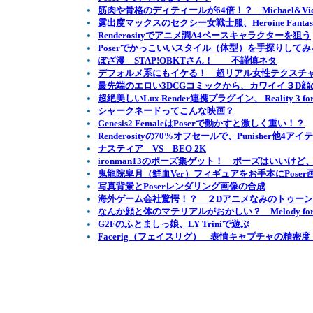
筋肉や骨格のディティールが64倍！？ Michael&Victo
露出度マックスのセクシー女戦士服、Heroine Fantas
Renderosityでアニメ調A4ベースキャラクターを狙う
Poserでかっこいいスタイル（体型）を手探りしてみ
ぽざ漫 STAP!OBKTさん！ 不謹慎ネタ
デフォルメ系にもイケる！ 超リアル女性テクスチャ Lyon
最先端のエロい3DCGコミックから、カワイイ３D
超絶美しいLux Render連携プラグイン、 Reality 3 fo
シャークネードってこんな映画？
Genesis2 FemaleはPoserで動かすと激しく重い！？
Renderosityの70%オフセールで、Punisher他4ア
ナスティア VS BEO 2K
ironman13のポーズ集ゲット！ ポーズはいい
鬼龍院皐月（鮮血Ver）フィギュアをお手本にPoser
写真背景とPoserレンダリング画像の合成
海外ゲーム会社驚愕！？ ２Dアニメなみのトゥーン
なんか顔と体のマテリアルがおかしい？ Melody for A
G2Fのふとましっ娘、LY Triniで遊ぶ
Facerig（フェイスリグ） 表情キャプチャの精