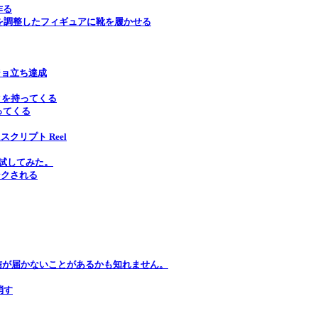
作る
thを調整したフィギュアに靴を履かせる
ジョ立ち達成
ータを持ってくる
持ってくる
クリプト Reel
で試してみた。
リンクされる
信が届かないことがあるかも知れません。
消す