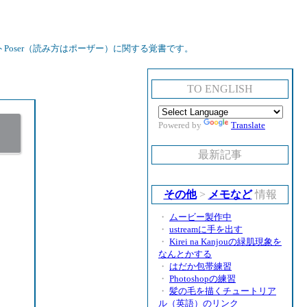
oser（読み方はポーザー）に関する覚書です。
TO ENGLISH
Powered by
Translate
最新記事
その他
>
メモなど
情報
・
ムービー製作中
・
ustreamに手を出す
・
Kirei na Kanjouの緑肌現象を
なんとかする
・
はだか包帯練習
・
Photoshopの練習
・
髪の毛を描くチュートリア
ル（英語）のリンク