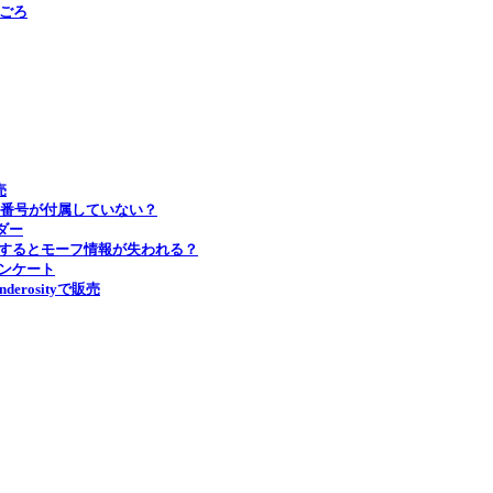
0ごろ
売
シリアル番号が付属していない？
ダー
ードするとモーフ情報が失われる？
アンケート
nderosityで販売