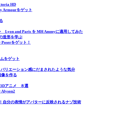
ria HD
y Armourをゲット
る
 and Paris を MH Ammyに適用してみた
顔の造形を学ぶ
r Poserをゲット！
イテムをゲット
けど、バリエーション感にだまされたような気分
画像を作る
3Dアニメ ８選
lyson2
密度！自分の表情がアバターに反映されるナゾ技術