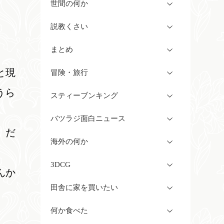
世間の何か
説教くさい
まとめ
と現
冒険・旅行
うら
スティーブンキング
バツラジ面白ニュース
。だ
海外の何か
3DCG
んか
田舎に家を買いたい
何か食べた