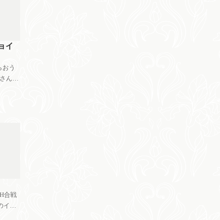
ます！
とまだ
ョイ
らおう
は参加し
だいて
。 桃
SH合戦
のイベ
それに