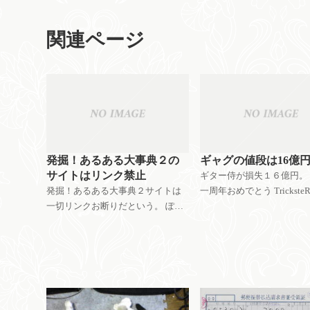
関連ページ
発掘！あるある大事典２の
ギャグの値段は16億
サイトはリンク禁止
ギター侍が損失１６億円。 
発掘！あるある大事典２サイトは
一周年おめでとう Trickste
一切リンクお断りだという。 ぽざ
やー、高くついた。しかも
まんさん も書いているように、
のギャグがそんなに面白く
インターネット上に公開している
が悲しすぎる。 ギター侍
時点でそれはおかしいだろという
これからしばらく仕事干さ
ことになるのだが、それはさてお
き、お断りの理由