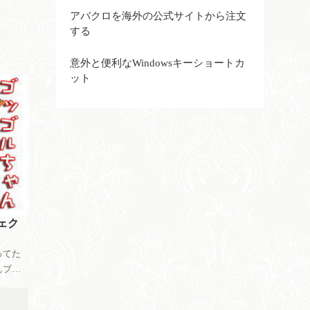
アバクロを海外の公式サイトから注文
する
意外と便利なWindowsキーショートカ
ット
ェク
ってた
んブロ
。 そ
んプロ