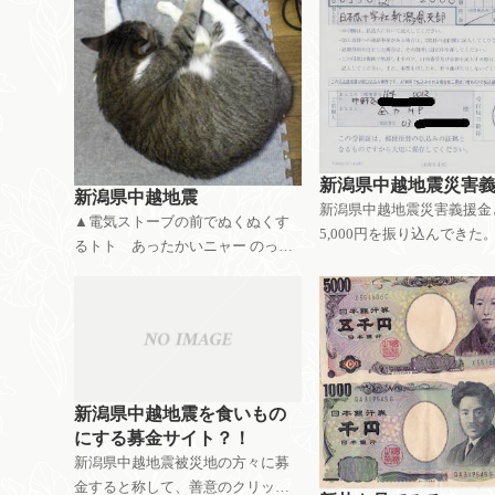
新潟県中越地震災害
新潟県中越地震
新潟県中越地震災害義援金
▲電気ストーブの前でぬくぬくす
5,000円を振り込んできた
るトト あったかいニャー のっけ
きっかけはこうだ。 ぽざ
から猫の写真を載せて、ちょっと
グさんの新潟中越地震情報
でも見に来る人をなごませようと
たまさんの新潟中越地震リ
いう作戦だ。 マグニチュード５以
ゴタクナラベさんの新潟県
上の地震が連発し、地形が変わる
震被災
ほどダメー
新潟県中越地震を食いもの
にする募金サイト？！
新潟県中越地震被災地の方々に募
金すると称して、善意のクリック