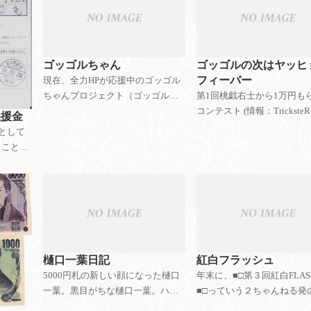
ジェクトを開始しちゃって
googleでゴッゴル検索する
ま
ゴッゴルちゃん
ゴッゴルの次はヤッヒ
フィーバー
現在、全力HPが応援中のゴッゴル
ちゃんプロジェクト（ゴッゴル
第1回桃戯右士から1万円も
☆ ア ☆ ごーごー！）。 うち
コンテスト (情報：TricksteRさんよ
義援金
もフラッシュを作って支援中で
り） ※例によって全力HP
として
す。ゴッゴルちゃんファンクラブ
ません。ネタにさせていた
。ことの
通信２がこんな海外サイトさんに
いるだけです。ごめんなさい
まんブロ
リンクされてるの
戯右士というブログさんが
 そらの
ンク集
中越地
樋口一葉日記
紅白フラッシュ
5000円札の新しい顔になった樋口
年末に、■□第３回紅白FLA
一葉。黒目がちな樋口一葉。ハニ
■□っていう２ちゃんねる発
ワ扱いされてそうな樋口一葉。そ
ントがあったんです。で、