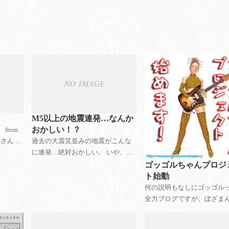
円
M5以上の地震連発…なんか
おかしい！？
from
Rさん い
過去の大震災並みの地震がこんな
、問題
に連発…絶対おかしい。 いや、笑
ないの
い事じゃなく。 日本列島の形変わ
ゴッゴルちゃんプロジ
の人は、
っちゃうんじゃないか。 今回の日
ト始動
記にオチはないが、これ以上地震
何の説明もなしにゴッゴル
の被害が大きくならないよう祈
全力ブログですが、ぽざま
り、日記を
グさんが反応してくれました
んでもって、ゴッゴルちゃ